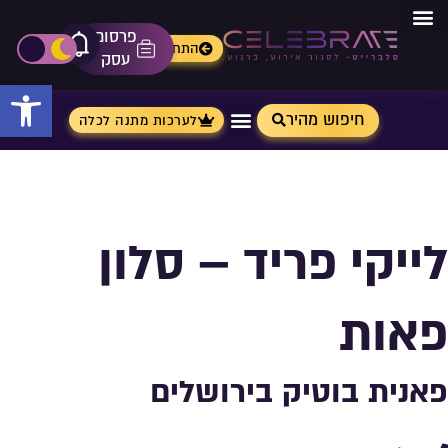
פרסום
מתנות מ- Aliexpress
התחברות
אייקון פ
פתיחת\ס
עסק
פתח 
חיפוש מהיר
לערכות מתנה לכלה
לייקי פריד – סלון
פאות
פאנית בוטיק בירושלים