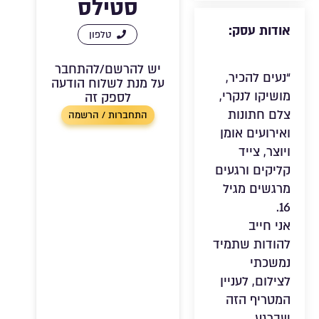
סטילס
אודות עסק:
טלפון
יש להרשם/להתחבר
“נעים להכיר,
על מנת לשלוח הודעה
מושיקו לנקרי,
לספק זה
צלם חתונות
התחברות / הרשמה
ואירועים אומן
ויוצר, צייד
קליקים ורגעים
מרגשים מגיל
16.
אני חייב
להודות שתמיד
נמשכתי
לצילום, לעניין
המטריף הזה
שברגע