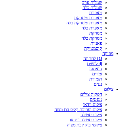
שמלות ערב
שמלות כלה
מאפרת
מאפרת ומסרקת
מאפרת ומסרקת כלה
מאפרת כלה
מסרקת
מסרקת כלה
פאניות
קוסמטיקה
מוזיקה
DJ לחתונה
dj לנשים
גראמען
זמרים
תזמורת
נגנים
צילום
הפקות צילום
מגנטים
צילום וידאו
צילום ועריכת קליפ בת מצוה
צילום סטילס
צילום סטילס ווידאו
צילומי בוק לבת מצוה