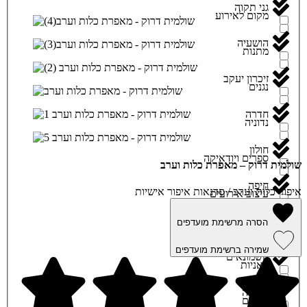
גני תקוה
מקום לאירוע
הושעיה
מתנות
זיכרון יעקב
נגנים
חדרה
נדוניה
חולון
ספרים ויודאיקה
שולמית דרוק – מאפרת כלות וערב
חיפה
איפור כלות וערב / סדנאות איפור אישיות
עיצוב אירועים
חריש
הסרה מרשימת מועדפים
עיצובי פירות
שמירה ברשימת מועדפים
חשמונאים
פאניות
טבריה
פרחים