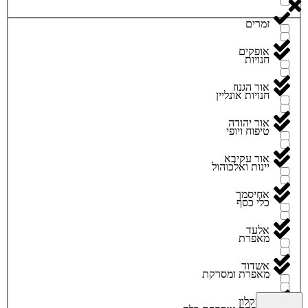
זמרים
אופקים
חנויות
אור הגנוז
חנויות אונליין
אור יהודה
טיפוח ויופי
אור עקיבא
יינות ואלכוהול
אחיסמך
כלי כסף
אלעד
מאפרת
אשדוד
מאפרת ומסרקת
אשקלון