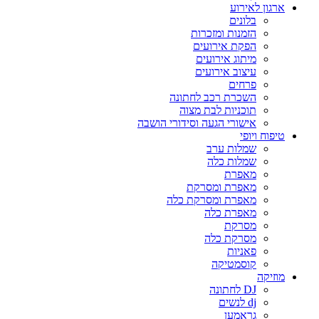
ארגון לאירוע
בלונים
הזמנות ומזכרות
הפקת אירועים
מיתוג אירועים
עיצוב אירועים
פרחים
השכרת רכב לחתונה
תוכניות לבת מצוה
אישורי הגעה וסידורי הושבה
טיפוח ויופי
שמלות ערב
שמלות כלה
מאפרת
מאפרת ומסרקת
מאפרת ומסרקת כלה
מאפרת כלה
מסרקת
מסרקת כלה
פאניות
קוסמטיקה
מוזיקה
DJ לחתונה
dj לנשים
גראמען