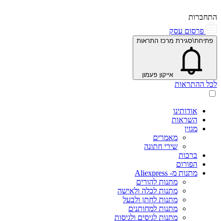
התחברות
פרסום עסק
פתיחת\סגירת מרכז התראות
אייקון פעמון
לכל ההתראות
אודותינו
השראות
מגזין
מאמרים
שירי חתונה
ברכות
הפורום
מתנות מ- Aliexpress
מתנות להורים
מתנות לכלה ולאישה
מתנות לחתן ולבעל
מתנות למחותנים
מתנות לגיסים ולגיסות