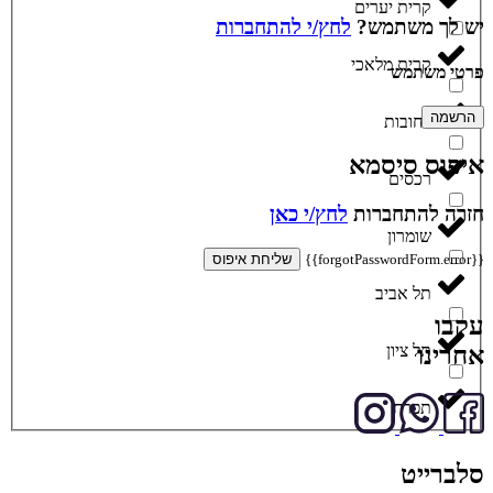
קרית יערים
יש לך משתמש?
לחץ/י להתחברות
קרית מלאכי
פרטי משתמש
הרשמה
רחובות
איפוס סיסמא
רכסים
חזרה להתחברות
לחץ/י כאן
שומרון
{{forgotPasswordForm.error}}
שליחת איפוס
תל אביב
עקבו
תל ציון
אחרינו
תפרח
סלברייט