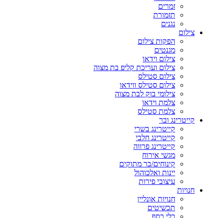
זמרים
תזמורת
נגנים
צילום
הפקות צילום
מגנטים
צילום וידאו
צילום ועריכת קליפ בת מצוה
צילום סטילס
צילום סטילס ווידאו
צילומי בוק לבת מצוה
צלמת וידאו
צלמת סטילס
קייטרינג ובר
קייטרינג בשרי
קייטרינג חלבי
קייטרינג פרווה
מגשי אירוח
קינוחים/בר מתוקים
יינות ואלכוהול
עיצובי פירות
חנויות
חנויות אונליין
תכשיטים
כלי כסף