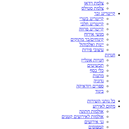
צלמת וידאו
צלמת סטילס
קייטרינג ובר
קייטרינג בשרי
קייטרינג חלבי
קייטרינג פרווה
מגשי אירוח
קינוחים/בר מתוקים
יינות ואלכוהול
עיצובי פירות
חנויות
חנויות אונליין
תכשיטים
כלי כסף
מתנות
נדוניה
ספרים ויודאיקה
ביגוד
כל נותני השירות
מקום לאירוע
אולמות חתונה
אולמות לאירועים קטנים
גני אירועים
קמפוסים