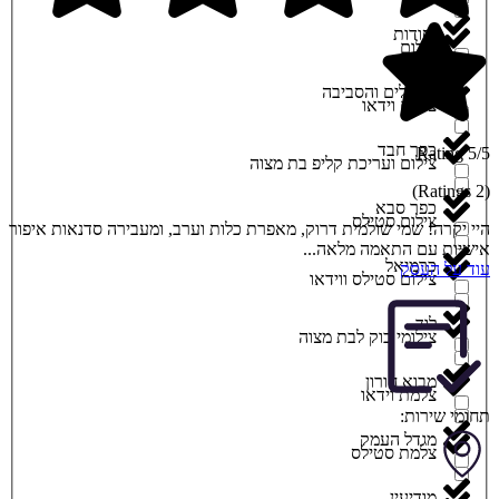
יסודות
צילום
ירושלים והסביבה
צילום וידאו
כפר חבד
5/5 Rating
צילום ועריכת קליפ בת מצוה
(2 Ratings)
כפר סבא
צילום סטילס
היי יקרה! שמי שולמית דרוק, מאפרת כלות וערב, ומעבירה סדנאות איפור
אישיות עם התאמה מלאה...
כרמיאל
עוד על העסק
צילום סטילס ווידאו
לוד
צילומי בוק לבת מצוה
מבוא חורון
צלמת וידאו
תחומי שירות:
מגדל העמק
צלמת סטילס
מודיעין