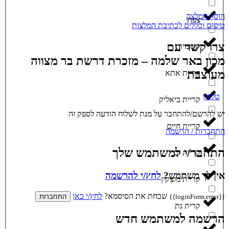
הוסף המלצה
צפת
טיפים וכללים לכתיבת המלצות
צרו קשר עם
קוממיות
מכון באר שלמה – מזכרת דרשת בר מצווה
מעוצבת
קריית אתא
טלפון
קריית ביאליק
יש להרשם/להתחבר על מנת לשלוח הודעה לספק זה
קריית חיים
התחברות / הרשמה
התחבר/י למשתמש שלך
קריית ים
אין לך משתמש?
לחץ/י להרשמה
קריית מוצקין
שכחת את הסיסמא?
לחץ/י כאן
{{loginForm.error}}
התחברות
קרית גת
הרשמה למשתמש חדש