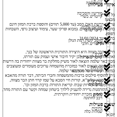
קוסמטיקה
איזורי פעילות:
מודיעין והסביבה
כל הארץ
קייטרינג בשרי
מבצע!
עריכת דרשת האב/ הסב (עד 5,000 תווים) והוספת ברכת המזון חינם
מודיעין עילית
בהזמנת חוברת פרמיום. (מבוא ופרקי שער, עימוד ועיצוב גרפי, השבחות
קייטרינג ובר
דפוס).
בתוקף עד 31/01/2024
מושב קשת רמת הגולן
אודות עסק:
קייטרינג חלבי
דרשת הבר מצווה היא היצירה התורנית הראשונה של בנך,
מירון
זאת הזדמנות להעניק לבן יקיר חיבור אישי ועמוק עם תורתו,
קייטרינג פרווה
מכון באר שלמה הוצאה לאור משיק מחלקת בר מצוות ייחודית בה דרשות
הבר מצווה יוצאים לאור כמזכרת מהשמחה ערוכים מעומדים ומעוצבים
מתתיהו
קינוחים/בר מתוקים
כמיטב המסורת של מכון באר שלמה.
ניתן להוסיף סילבוס ברכות מהמשפחה וחברי הכיתה, דבר תורה מהאבא
ו/או מהסבא שליט”א, קורות חיי הסבא על שמו קרוי חתן הבר מצווה,
נוף כינרת
קמפוסים
מנחה מעריב/ זמירות שבת/ קריאת התורה/ ברכת המזון וכו’.
זאת ההזדמנות נדירה להעניק לילדך ביטחון שמחה וקשר עם התורה מחד,
ומאידך להפיק מזכרת ייחודית ויוקרתית.
נחלים
רכב לחתונה
שעות פעילות
נתיבות
שמלות כלה
יום א'