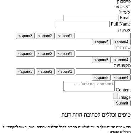
פייסבוק
וואטסאפ
אימייל
Email
Full Name
אמינות
3/span>
2/span>
1/span>
5/span>
4/span>
שירותיות
3/span>
2/span>
1/span>
5/span>
4/span>
מקצועיות
3/span>
2/span>
1/span>
5/span>
4/span>
Content
Image
Submit
טיפים וכללים לכתיבת חוות דעת
כדי שחוות הדעת שלך תעזור לגולשים אחרים לקבל החלטה צרכנית נכונה, חשוב להקפיד על
הכללים הבאים: