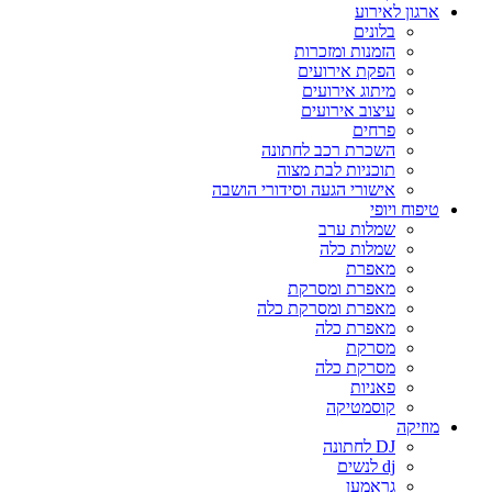
ארגון לאירוע
בלונים
הזמנות ומזכרות
הפקת אירועים
מיתוג אירועים
עיצוב אירועים
פרחים
השכרת רכב לחתונה
תוכניות לבת מצוה
אישורי הגעה וסידורי הושבה
טיפוח ויופי
שמלות ערב
שמלות כלה
מאפרת
מאפרת ומסרקת
מאפרת ומסרקת כלה
מאפרת כלה
מסרקת
מסרקת כלה
פאניות
קוסמטיקה
מוזיקה
DJ לחתונה
dj לנשים
גראמען