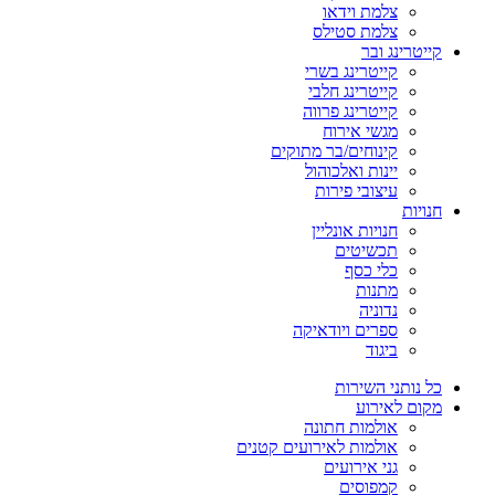
צלמת וידאו
צלמת סטילס
קייטרינג ובר
קייטרינג בשרי
קייטרינג חלבי
קייטרינג פרווה
מגשי אירוח
קינוחים/בר מתוקים
יינות ואלכוהול
עיצובי פירות
חנויות
חנויות אונליין
תכשיטים
כלי כסף
מתנות
נדוניה
ספרים ויודאיקה
ביגוד
כל נותני השירות
מקום לאירוע
אולמות חתונה
אולמות לאירועים קטנים
גני אירועים
קמפוסים