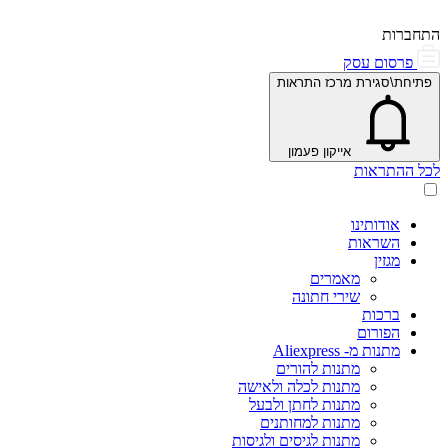
התחברות
פרסום עסק
פתיחת\סגירת מרכז התראות
אייקון פעמון
לכל ההתראות
אודותינו
השראות
מגזין
מאמרים
שירי חתונה
ברכות
הפורום
מתנות מ- Aliexpress
מתנות להורים
מתנות לכלה ולאישה
מתנות לחתן ולבעל
מתנות למחותנים
מתנות לגיסים ולגיסות