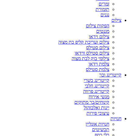
זמרים
תזמורת
נגנים
צילום
הפקות צילום
מגנטים
צילום וידאו
צילום ועריכת קליפ בת מצוה
צילום סטילס
צילום סטילס ווידאו
צילומי בוק לבת מצוה
צלמת וידאו
צלמת סטילס
קייטרינג ובר
קייטרינג בשרי
קייטרינג חלבי
קייטרינג פרווה
מגשי אירוח
קינוחים/בר מתוקים
יינות ואלכוהול
עיצובי פירות
חנויות
חנויות אונליין
תכשיטים
כלי כסף