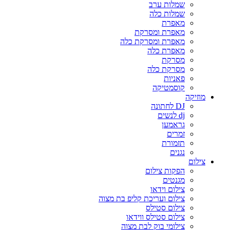
שמלות ערב
שמלות כלה
מאפרת
מאפרת ומסרקת
מאפרת ומסרקת כלה
מאפרת כלה
מסרקת
מסרקת כלה
פאניות
קוסמטיקה
מוזיקה
DJ לחתונה
dj לנשים
גראמען
זמרים
תזמורת
נגנים
צילום
הפקות צילום
מגנטים
צילום וידאו
צילום ועריכת קליפ בת מצוה
צילום סטילס
צילום סטילס ווידאו
צילומי בוק לבת מצוה