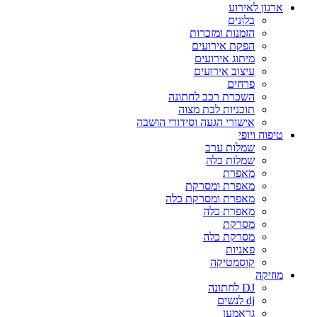
ארגון לאירוע
בלונים
הזמנות ומזכרות
הפקת אירועים
מיתוג אירועים
עיצוב אירועים
פרחים
השכרת רכב לחתונה
תוכניות לבת מצוה
אישורי הגעה וסידורי הושבה
טיפוח ויופי
שמלות ערב
שמלות כלה
מאפרת
מאפרת ומסרקת
מאפרת ומסרקת כלה
מאפרת כלה
מסרקת
מסרקת כלה
פאניות
קוסמטיקה
מוזיקה
DJ לחתונה
dj לנשים
גראמען