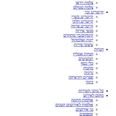
צלמת וידאו
צלמת סטילס
קייטרינג ובר
קייטרינג בשרי
קייטרינג חלבי
קייטרינג פרווה
מגשי אירוח
קינוחים/בר מתוקים
יינות ואלכוהול
עיצובי פירות
חנויות
חנויות אונליין
תכשיטים
כלי כסף
מתנות
נדוניה
ספרים ויודאיקה
ביגוד
כל נותני השירות
מקום לאירוע
אולמות חתונה
אולמות לאירועים קטנים
גני אירועים
קמפוסים