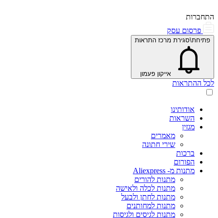
התחברות
פרסום עסק
פתיחת\סגירת מרכז התראות
אייקון פעמון
לכל ההתראות
אודותינו
השראות
מגזין
מאמרים
שירי חתונה
ברכות
הפורום
מתנות מ- Aliexpress
מתנות להורים
מתנות לכלה ולאישה
מתנות לחתן ולבעל
מתנות למחותנים
מתנות לגיסים ולגיסות