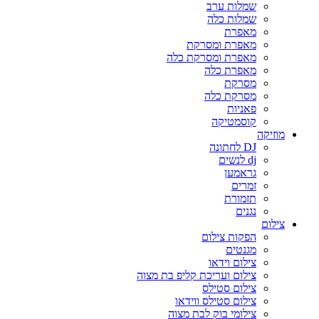
שמלות ערב
שמלות כלה
מאפרת
מאפרת ומסרקת
מאפרת ומסרקת כלה
מאפרת כלה
מסרקת
מסרקת כלה
פאניות
קוסמטיקה
מוזיקה
DJ לחתונה
dj לנשים
גראמען
זמרים
תזמורת
נגנים
צילום
הפקות צילום
מגנטים
צילום וידאו
צילום ועריכת קליפ בת מצוה
צילום סטילס
צילום סטילס ווידאו
צילומי בוק לבת מצוה