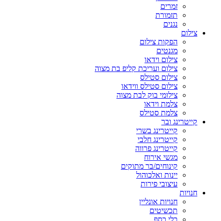
זמרים
תזמורת
נגנים
צילום
הפקות צילום
מגנטים
צילום וידאו
צילום ועריכת קליפ בת מצוה
צילום סטילס
צילום סטילס ווידאו
צילומי בוק לבת מצוה
צלמת וידאו
צלמת סטילס
קייטרינג ובר
קייטרינג בשרי
קייטרינג חלבי
קייטרינג פרווה
מגשי אירוח
קינוחים/בר מתוקים
יינות ואלכוהול
עיצובי פירות
חנויות
חנויות אונליין
תכשיטים
כלי כסף