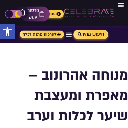
פרסום
מתנות מ- Aliexpress
התחברות
אייקון פ
פתיחת\ס
עסק
פתח 
חיפוש מהיר
לערכות מתנה לכלה
מנוחה אהרונוב –
מאפרת ומעצבת
שיער לכלות וערב