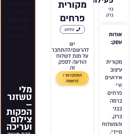
פעילות:
מקורית
בני
פרחים
ברק
טלפון
אודות
עסק:
יש
להרשם/להתחבר
על מנת לשלוח
הודעה לספק
מקורית
זה
עיצוב
התחברות /
אירועים
הרשמה
זרי
מלי
פרחים
טשזנר
ברמה
–
בבני
הפקות
ברק,
צילום
ועריכה
והמשלוח
מיידי.