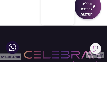
וכללים
לכתיבת
המלצות
קפוץ למעלה
תמיכה סלברייט
עקבו
אחרינו