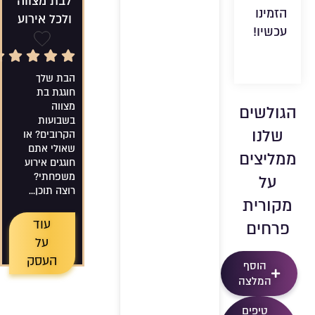
לבת מצווה
הזמינו
ולכל אירוע
עכשיו!
5/5 Rating
שמירה
הבת שלך
חוגגת בת
מצווה
הגולשים
בשבועות
שלנו
הקרובים? או
שאולי אתם
ממליצים
חוגגים אירוע
משפחתי?
על
רוצה תוכן...
מקורית
עוד
פרחים
על
העסק
הוסף
המלצה
טיפים