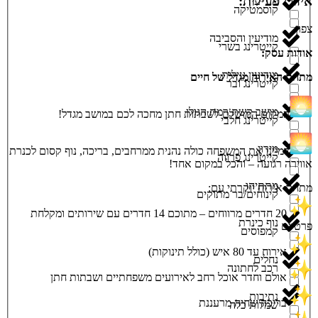
איזורי פעילות:
מודיעין
קוסמטיקה
צפון
מודיעין והסביבה
קייטרינג בשרי
אודות עסק:
מודיעין עילית
מתחם האירוח מגדל של חיים
קייטרינג ובר
מושב קשת רמת הגולן
המקום המושלם לשבתות חתן מחכה לכם במושב מגדל!
קייטרינג חלבי
מירון
דמיינו את המשפחה כולה נהנית ממרחבים, בריכה, נוף קסום לכנרת
קייטרינג פרווה
אווירה רגועה – והכל במקום אחד!
מתתיהו
מתחם אירוח יוקרתי עם:
קינוחים/בר מתוקים
20 חדרים מרווחים – מתוכם 14 חדרים עם שירותים ומקלחת
נוף כינרת
פרטיים
קמפוסים
אירוח עד 80 איש (כולל תינוקות)
נחלים
רכב לחתונה
אולם וחדר אוכל רחב לאירועים משפחתיים ושבתות חתן
נתיבות
בריכה שחיה מרעננת
שמלות כלה