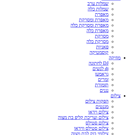
שמלות ערב
שמלות כלה
מאפרת
מאפרת ומסרקת
מאפרת ומסרקת כלה
מאפרת כלה
מסרקת
מסרקת כלה
פאניות
קוסמטיקה
מוזיקה
DJ לחתונה
dj לנשים
גראמען
זמרים
תזמורת
נגנים
צילום
הפקות צילום
מגנטים
צילום וידאו
צילום ועריכת קליפ בת מצוה
צילום סטילס
צילום סטילס ווידאו
צילומי בוק לבת מצוה