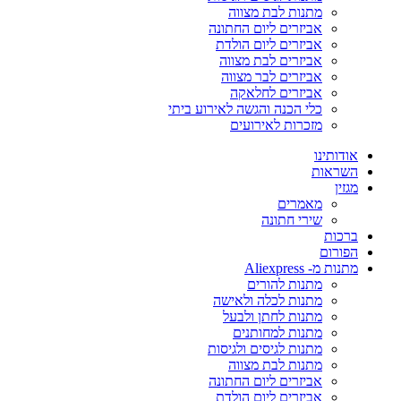
מתנות לבת מצווה
אביזרים ליום החתונה
אביזרים ליום הולדת
אביזרים לבת מצווה
אביזרים לבר מצווה
אביזרים לחלאקה
כלי הכנה והגשה לאירוע ביתי
מזכרות לאירועים
אודותינו
השראות
מגזין
מאמרים
שירי חתונה
ברכות
הפורום
מתנות מ- Aliexpress
מתנות להורים
מתנות לכלה ולאישה
מתנות לחתן ולבעל
מתנות למחותנים
מתנות לגיסים ולגיסות
מתנות לבת מצווה
אביזרים ליום החתונה
אביזרים ליום הולדת