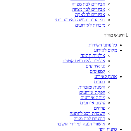
אביזרים לבת מצווה
אביזרים לבר מצווה
אביזרים לחלאקה
כלי הכנה והגשה לאירוע ביתי
מזכרות לאירועים
חיפוש מהיר
כל נותני השירות
מקום לאירוע
אולמות חתונה
אולמות לאירועים קטנים
גני אירועים
קמפוסים
ארגון לאירוע
בלונים
הזמנות ומזכרות
הפקת אירועים
מיתוג אירועים
עיצוב אירועים
פרחים
השכרת רכב לחתונה
תוכניות לבת מצוה
אישורי הגעה וסידורי הושבה
טיפוח ויופי