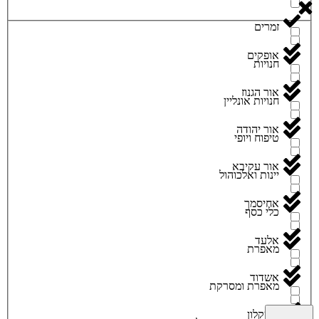
זמרים
אופקים
חנויות
אור הגנוז
חנויות אונליין
אור יהודה
טיפוח ויופי
אור עקיבא
יינות ואלכוהול
אחיסמך
כלי כסף
אלעד
מאפרת
אשדוד
מאפרת ומסרקת
אשקלון