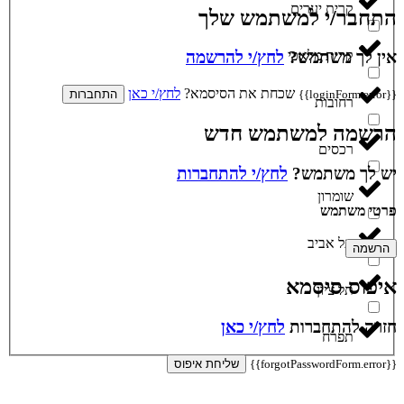
קרית יערים
התחבר/י למשתמש שלך
קרית מלאכי
אין לך משתמש?
לחץ/י להרשמה
שכחת את הסיסמא?
לחץ/י כאן
{{loginForm.error}}
התחברות
רחובות
הרשמה למשתמש חדש
רכסים
יש לך משתמש?
לחץ/י להתחברות
שומרון
פרטי משתמש
תל אביב
הרשמה
איפוס סיסמא
תל ציון
חזרה להתחברות
לחץ/י כאן
תפרח
{{forgotPasswordForm.error}}
שליחת איפוס