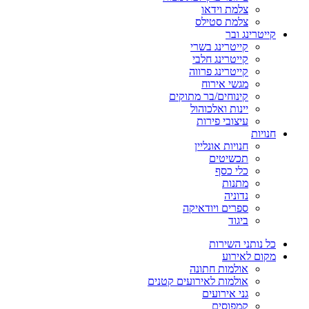
צלמת וידאו
צלמת סטילס
קייטרינג ובר
קייטרינג בשרי
קייטרינג חלבי
קייטרינג פרווה
מגשי אירוח
קינוחים/בר מתוקים
יינות ואלכוהול
עיצובי פירות
חנויות
חנויות אונליין
תכשיטים
כלי כסף
מתנות
נדוניה
ספרים ויודאיקה
ביגוד
כל נותני השירות
מקום לאירוע
אולמות חתונה
אולמות לאירועים קטנים
גני אירועים
קמפוסים