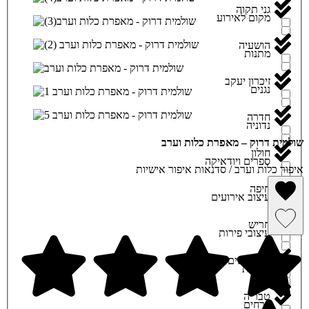
גני תקוה
מקום לאירוע
הושעיה
מתנות
זיכרון יעקב
נגנים
חדרה
נדוניה
שולמית דרוק – מאפרת כלות וערב
חולון
ספרים ויודאיקה
איפור כלות וערב / סדנאות איפור אישיות
חיפה
עיצוב אירועים
הסרה מרשימת מועדפים
חריש
עיצובי פירות
שמירה ברשימת מועדפים
חשמונאים
פאניות
טבריה
פרחים