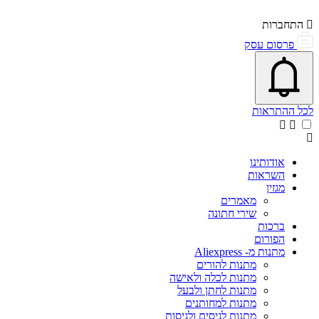
התחברות
פרסום עסק
פתיחת\סגירת מרכז התראות
אייקון פעמון
לכל ההתראות
אודותינו
השראות
מגזין
מאמרים
שירי חתונה
ברכות
הפורום
מתנות מ- Aliexpress
מתנות להורים
מתנות לכלה ולאישה
מתנות לחתן ולבעל
מתנות למחותנים
מתנות לגיסים ולגיסות