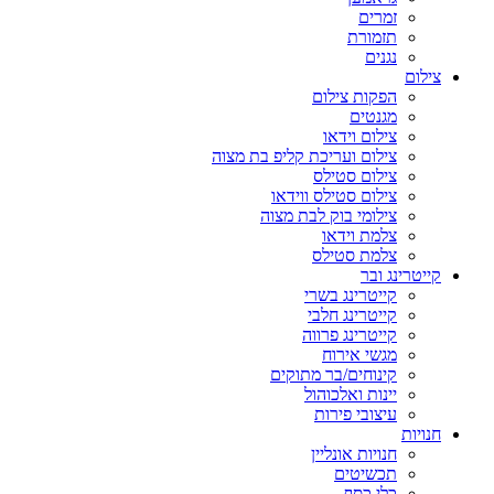
זמרים
תזמורת
נגנים
צילום
הפקות צילום
מגנטים
צילום וידאו
צילום ועריכת קליפ בת מצוה
צילום סטילס
צילום סטילס ווידאו
צילומי בוק לבת מצוה
צלמת וידאו
צלמת סטילס
קייטרינג ובר
קייטרינג בשרי
קייטרינג חלבי
קייטרינג פרווה
מגשי אירוח
קינוחים/בר מתוקים
יינות ואלכוהול
עיצובי פירות
חנויות
חנויות אונליין
תכשיטים
כלי כסף