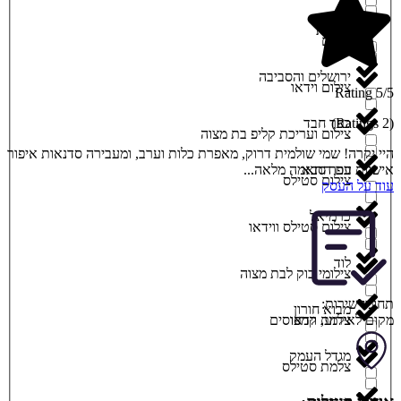
יסודות
צילום
ירושלים והסביבה
צילום וידאו
5/5 Rating
(2 Ratings)
כפר חבד
צילום ועריכת קליפ בת מצוה
היי יקרה! שמי שולמית דרוק, מאפרת כלות וערב, ומעבירה סדנאות איפור
אישיות עם התאמה מלאה...
כפר סבא
צילום סטילס
עוד על העסק
כרמיאל
צילום סטילס ווידאו
לוד
צילומי בוק לבת מצוה
תחומי שירות:
מבוא חורון
צלמת וידאו
מקום לאירוע
,
קמפוסים
מגדל העמק
צלמת סטילס