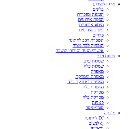
ארגון לאירוע
בלונים
הזמנות ומזכרות
הפקת אירועים
מיתוג אירועים
עיצוב אירועים
פרחים
השכרת רכב לחתונה
תוכניות לבת מצוה
אישורי הגעה וסידורי הושבה
טיפוח ויופי
שמלות ערב
שמלות כלה
מאפרת
מאפרת ומסרקת
מאפרת ומסרקת כלה
מאפרת כלה
מסרקת
מסרקת כלה
פאניות
קוסמטיקה
מוזיקה
DJ לחתונה
dj לנשים
גראמען