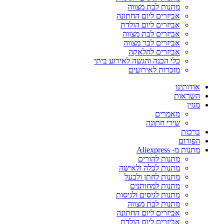
מתנות לבת מצווה
אביזרים ליום החתונה
אביזרים ליום הולדת
אביזרים לבת מצווה
אביזרים לבר מצווה
אביזרים לחלאקה
כלי הכנה והגשה לאירוע ביתי
מזכרות לאירועים
אודותינו
השראות
מגזין
מאמרים
שירי חתונה
ברכות
הפורום
מתנות מ- Aliexpress
מתנות להורים
מתנות לכלה ולאישה
מתנות לחתן ולבעל
מתנות למחותנים
מתנות לגיסים ולגיסות
מתנות לבת מצווה
אביזרים ליום החתונה
אביזרים ליום הולדת