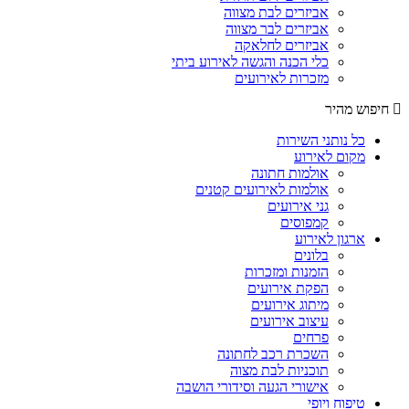
אביזרים לבת מצווה
אביזרים לבר מצווה
אביזרים לחלאקה
כלי הכנה והגשה לאירוע ביתי
מזכרות לאירועים
חיפוש מהיר
כל נותני השירות
מקום לאירוע
אולמות חתונה
אולמות לאירועים קטנים
גני אירועים
קמפוסים
ארגון לאירוע
בלונים
הזמנות ומזכרות
הפקת אירועים
מיתוג אירועים
עיצוב אירועים
פרחים
השכרת רכב לחתונה
תוכניות לבת מצוה
אישורי הגעה וסידורי הושבה
טיפוח ויופי