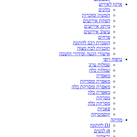
ארגון לאירוע
בלונים
הזמנות ומזכרות
הפקת אירועים
מיתוג אירועים
עיצוב אירועים
פרחים
השכרת רכב לחתונה
תוכניות לבת מצוה
אישורי הגעה וסידורי הושבה
טיפוח ויופי
שמלות ערב
שמלות כלה
מאפרת
מאפרת ומסרקת
מאפרת ומסרקת כלה
מאפרת כלה
מסרקת
מסרקת כלה
פאניות
קוסמטיקה
מוזיקה
DJ לחתונה
dj לנשים
גראמען