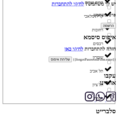
קרית יערים
יש לך משתמש?
לחץ/י להתחברות
פרטי משתמש
קרית מלאכי
הרשמה
רחובות
איפוס סיסמא
רכסים
חזרה להתחברות
לחץ/י כאן
שומרון
{{forgotPasswordForm.error}}
שליחת איפוס
תל אביב
עקבו
אחרינו
תל ציון
תפרח
סלברייט