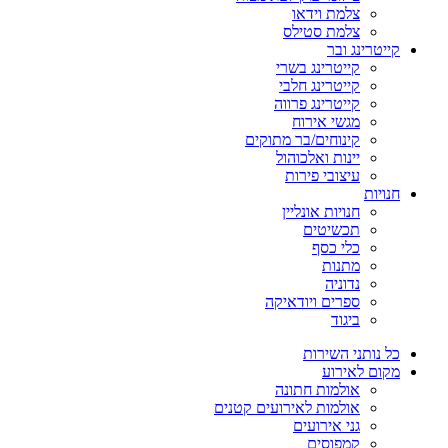
צלמת וידאו
צלמת סטילס
קייטרינג ובר
קייטרינג בשרי
קייטרינג חלבי
קייטרינג פרווה
מגשי אירוח
קינוחים/בר מתוקים
יינות ואלכוהול
עיצובי פירות
חנויות
חנויות אונליין
תכשיטים
כלי כסף
מתנות
נדוניה
ספרים ויודאיקה
ביגוד
כל נותני השירות
מקום לאירוע
אולמות חתונה
אולמות לאירועים קטנים
גני אירועים
קמפוסים