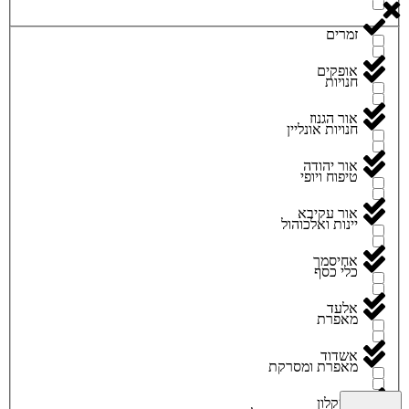
זמרים
אופקים
חנויות
אור הגנוז
חנויות אונליין
אור יהודה
טיפוח ויופי
אור עקיבא
יינות ואלכוהול
אחיסמך
כלי כסף
אלעד
מאפרת
אשדוד
מאפרת ומסרקת
אשקלון