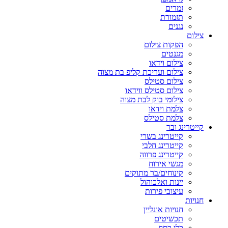
זמרים
תזמורת
נגנים
צילום
הפקות צילום
מגנטים
צילום וידאו
צילום ועריכת קליפ בת מצוה
צילום סטילס
צילום סטילס ווידאו
צילומי בוק לבת מצוה
צלמת וידאו
צלמת סטילס
קייטרינג ובר
קייטרינג בשרי
קייטרינג חלבי
קייטרינג פרווה
מגשי אירוח
קינוחים/בר מתוקים
יינות ואלכוהול
עיצובי פירות
חנויות
חנויות אונליין
תכשיטים
כלי כסף