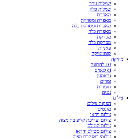
שמלות ערב
שמלות כלה
מאפרת
מאפרת ומסרקת
מאפרת ומסרקת כלה
מאפרת כלה
מסרקת
מסרקת כלה
פאניות
קוסמטיקה
מוזיקה
DJ לחתונה
dj לנשים
גראמען
זמרים
תזמורת
נגנים
צילום
הפקות צילום
מגנטים
צילום וידאו
צילום ועריכת קליפ בת מצוה
צילום סטילס
צילום סטילס ווידאו
צילומי בוק לבת מצוה