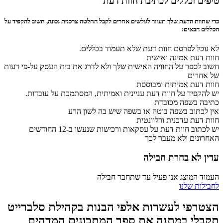
טיפים וכללים לכתיבת חוות דעת
כדי שחוות הדעת שלך תעזור לגולשים אחרים לקבל החלטה צרכנית נכונה, חשוב להקפיד על
הכללים הבאים:
לא נוכל לפרסם חוות דעת שלא תעמוד בכללים.
חוות דעת אמינה ואישית
חשוב לספר על החוויה האישית שלך ולא לדרג את בית העסק על-פי דעות
של אחרים
חוות דעת אמיתית ומבוססת
יש להקפיד על חוות דעת עניינית ואמיתית, המסתמכת על עובדות.
כתיבה בשפה מכובדת
אין לכתוב בשפה בוטה או בשפה שיש בה לשון הרע
חוות דעת עדכנית ורלוונטית
יש לכתוב חוות דעת על עסקאות ורכישות שנעשו ב-12 החודשים
האחרונים ולא מעבר לכך
עדין לא בחרת חבילה
העמוד המוצג אנו פעיל עד שתחבר חבילה
לחבילות שלנו
הצטרפי לעשרות אלפי הבנות בקהילת סלברייט
תקבלי במתנה את ספר המתכונים המדהים