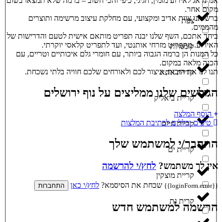
אנו נדאג לאירוע מזמין, חגיגי, כיפי והכי חשוב – ברמה שלא תמצאו בשום
מקום אחר.
ברשותנו צוות אדיב ומקצועי, עם מחלקת עיצוב מרשימה ותוצרים
צפת
מהממים.
ביחד אתכם, השף שלנו יבנה תפריט מותאם אישית לטעם והדרישות של
האירוע. מתפריט מזרחי אותנטי, ועד לתפריט קלאסי יוקרתי.
קוממיות
כל המנות הן ברמה הגבוה ביותר, עם חומרי גלם איכותיים וטריים, עם
הכנה מלאה במקום.
תנו לנו את הזכות, וניצור לכם ולאורחים שלכם חוויה בלתי נשכחת.
קריית אתא
הגולשים שלנו ממליצים על נוף ירושלים
קריית ביאליק
הוסף המלצה
טיפים וכללים לכתיבת המלצות
קריית חיים
התחבר/י למשתמש שלך
קריית ים
אין לך משתמש?
לחץ/י להרשמה
קריית מוצקין
שכחת את הסיסמא?
לחץ/י כאן
{{loginForm.error}}
התחברות
קרית גת
הרשמה למשתמש חדש