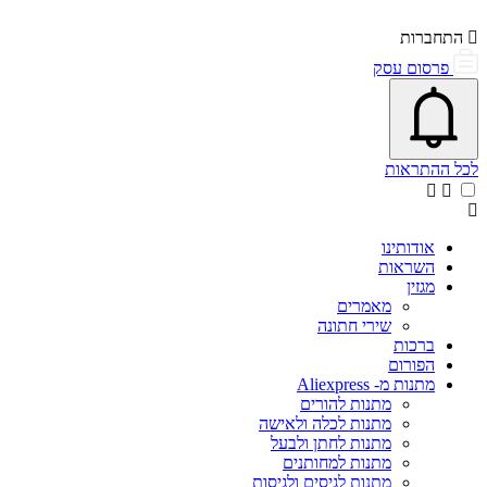
התחברות
פרסום עסק
פתיחת\סגירת מרכז התראות
אייקון פעמון
לכל ההתראות
אודותינו
השראות
מגזין
מאמרים
שירי חתונה
ברכות
הפורום
מתנות מ- Aliexpress
מתנות להורים
מתנות לכלה ולאישה
מתנות לחתן ולבעל
מתנות למחותנים
מתנות לגיסים ולגיסות