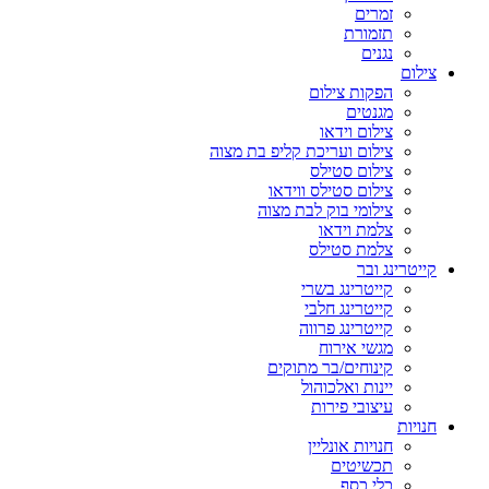
זמרים
תזמורת
נגנים
צילום
הפקות צילום
מגנטים
צילום וידאו
צילום ועריכת קליפ בת מצוה
צילום סטילס
צילום סטילס ווידאו
צילומי בוק לבת מצוה
צלמת וידאו
צלמת סטילס
קייטרינג ובר
קייטרינג בשרי
קייטרינג חלבי
קייטרינג פרווה
מגשי אירוח
קינוחים/בר מתוקים
יינות ואלכוהול
עיצובי פירות
חנויות
חנויות אונליין
תכשיטים
כלי כסף