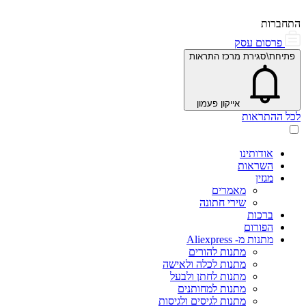
התחברות
פרסום עסק
פתיחת\סגירת מרכז התראות
אייקון פעמון
לכל ההתראות
אודותינו
השראות
מגזין
מאמרים
שירי חתונה
ברכות
הפורום
מתנות מ- Aliexpress
מתנות להורים
מתנות לכלה ולאישה
מתנות לחתן ולבעל
מתנות למחותנים
מתנות לגיסים ולגיסות