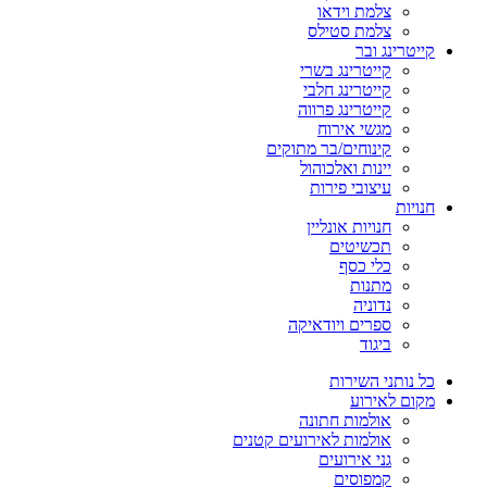
צלמת וידאו
צלמת סטילס
קייטרינג ובר
קייטרינג בשרי
קייטרינג חלבי
קייטרינג פרווה
מגשי אירוח
קינוחים/בר מתוקים
יינות ואלכוהול
עיצובי פירות
חנויות
חנויות אונליין
תכשיטים
כלי כסף
מתנות
נדוניה
ספרים ויודאיקה
ביגוד
כל נותני השירות
מקום לאירוע
אולמות חתונה
אולמות לאירועים קטנים
גני אירועים
קמפוסים