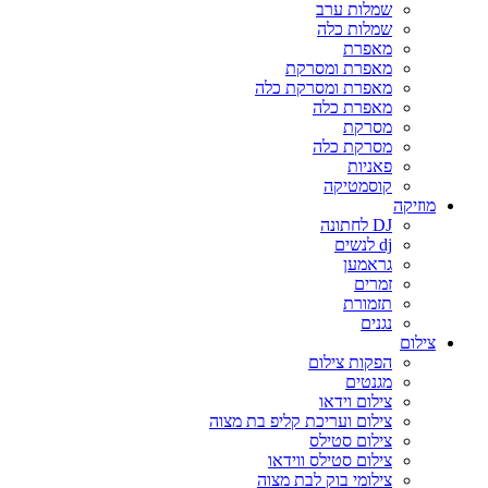
שמלות ערב
שמלות כלה
מאפרת
מאפרת ומסרקת
מאפרת ומסרקת כלה
מאפרת כלה
מסרקת
מסרקת כלה
פאניות
קוסמטיקה
מוזיקה
DJ לחתונה
dj לנשים
גראמען
זמרים
תזמורת
נגנים
צילום
הפקות צילום
מגנטים
צילום וידאו
צילום ועריכת קליפ בת מצוה
צילום סטילס
צילום סטילס ווידאו
צילומי בוק לבת מצוה