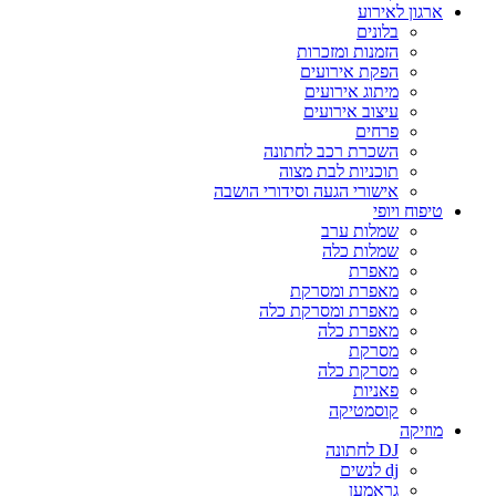
ארגון לאירוע
בלונים
הזמנות ומזכרות
הפקת אירועים
מיתוג אירועים
עיצוב אירועים
פרחים
השכרת רכב לחתונה
תוכניות לבת מצוה
אישורי הגעה וסידורי הושבה
טיפוח ויופי
שמלות ערב
שמלות כלה
מאפרת
מאפרת ומסרקת
מאפרת ומסרקת כלה
מאפרת כלה
מסרקת
מסרקת כלה
פאניות
קוסמטיקה
מוזיקה
DJ לחתונה
dj לנשים
גראמען