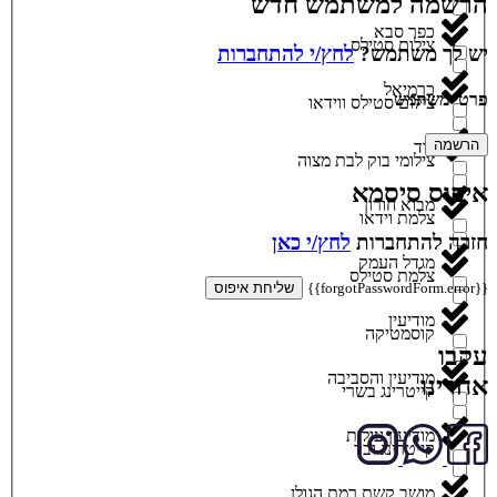
הרשמה למשתמש חדש
כפר סבא
צילום סטילס
יש לך משתמש?
לחץ/י להתחברות
כרמיאל
פרטי משתמש
צילום סטילס ווידאו
הרשמה
לוד
צילומי בוק לבת מצוה
איפוס סיסמא
מבוא חורון
צלמת וידאו
חזרה להתחברות
לחץ/י כאן
מגדל העמק
צלמת סטילס
{{forgotPasswordForm.error}}
שליחת איפוס
מודיעין
קוסמטיקה
עקבו
מודיעין והסביבה
אחרינו
קייטרינג בשרי
מודיעין עילית
קייטרינג ובר
מושב קשת רמת הגולן