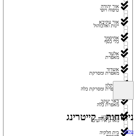
אור יהודה
טיפוח ויופי
אור עקיבא
יינות ואלכוהול
אחיסמך
כלי כסף
אלעד
מאפרת
אשדוד
מאפרת ומסרקת
אשקלון
מאפרת ומסרקת כלה
באר יעקב
מאפרת כלה
ניחוחות – קייטרינג
באר שבע
מארגן אירועים
טלפון
בית חלקיה