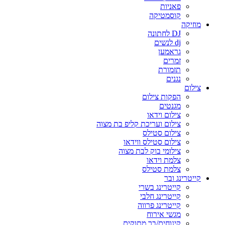
פאניות
קוסמטיקה
מוזיקה
DJ לחתונה
dj לנשים
גראמען
זמרים
תזמורת
נגנים
צילום
הפקות צילום
מגנטים
צילום וידאו
צילום ועריכת קליפ בת מצוה
צילום סטילס
צילום סטילס ווידאו
צילומי בוק לבת מצוה
צלמת וידאו
צלמת סטילס
קייטרינג ובר
קייטרינג בשרי
קייטרינג חלבי
קייטרינג פרווה
מגשי אירוח
קינוחים/בר מתוקים