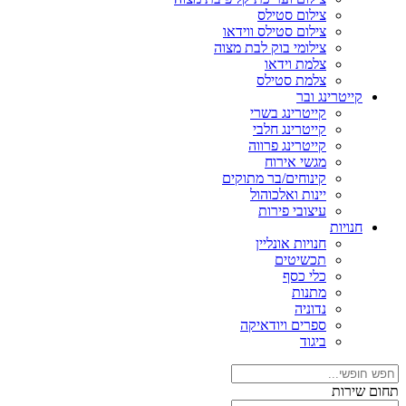
צילום סטילס
צילום סטילס ווידאו
צילומי בוק לבת מצוה
צלמת וידאו
צלמת סטילס
קייטרינג ובר
קייטרינג בשרי
קייטרינג חלבי
קייטרינג פרווה
מגשי אירוח
קינוחים/בר מתוקים
יינות ואלכוהול
עיצובי פירות
חנויות
חנויות אונליין
תכשיטים
כלי כסף
מתנות
נדוניה
ספרים ויודאיקה
ביגוד
תחום שירות