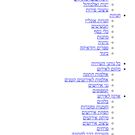
יינות ואלכוהול
עיצובי פירות
חנויות
חנויות אונליין
תכשיטים
כלי כסף
מתנות
נדוניה
ספרים ויודאיקה
ביגוד
כל נותני השירות
מקום לאירוע
אולמות חתונה
אולמות לאירועים קטנים
גני אירועים
קמפוסים
ארגון לאירוע
בלונים
הזמנות ומזכרות
הפקת אירועים
מיתוג אירועים
עיצוב אירועים
פרחים
השכרת רכב לחתונה