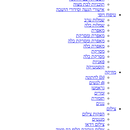
תוכניות לבת מצוה
אישורי הגעה וסידורי הושבה
טיפוח ויופי
שמלות ערב
שמלות כלה
מאפרת
מאפרת ומסרקת
מאפרת ומסרקת כלה
מאפרת כלה
מסרקת
מסרקת כלה
פאניות
קוסמטיקה
מוזיקה
DJ לחתונה
dj לנשים
גראמען
זמרים
תזמורת
נגנים
צילום
הפקות צילום
מגנטים
צילום וידאו
צילום ועריכת קליפ בת מצוה