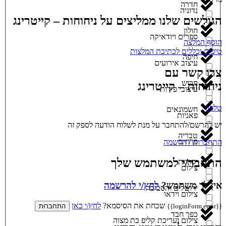
חדרה
נדוניה
הגולשים שלנו ממליצים על ניחוחות – קייטרינג
חולון
ספרים ויודאיקה
הוסף המלצה
טיפים וכללים לכתיבת המלצות
חיפה
עיצוב אירועים
צרו קשר עם
חריש
ניחוחות – קייטרינג
עיצובי פירות
טלפון
חשמונאים
פאניות
יש להרשם/להתחבר על מנת לשלוח הודעה לספק זה
טבריה
פרחים
התחברות / הרשמה
התחבר/י למשתמש שלך
יסודות
צילום
אין לך משתמש?
לחץ/י להרשמה
ירושלים והסביבה
צילום וידאו
שכחת את הסיסמא?
לחץ/י כאן
{{loginForm.error}}
התחברות
כפר חבד
צילום ועריכת קליפ בת מצוה