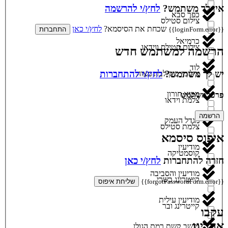
אין לך משתמש?
לחץ/י להרשמה
כפר סבא
צילום סטילס
שכחת את הסיסמא?
לחץ/י כאן
{{loginForm.error}}
התחברות
כרמיאל
צילום סטילס ווידאו
הרשמה למשתמש חדש
לוד
יש לך משתמש?
לחץ/י להתחברות
צילומי בוק לבת מצוה
מבוא חורון
פרטי משתמש
צלמת וידאו
הרשמה
מגדל העמק
צלמת סטילס
איפוס סיסמא
מודיעין
קוסמטיקה
חזרה להתחברות
לחץ/י כאן
מודיעין והסביבה
קייטרינג בשרי
{{forgotPasswordForm.error}}
שליחת איפוס
מודיעין עילית
קייטרינג ובר
עקבו
אחרינו
מושב קשת רמת הגולן