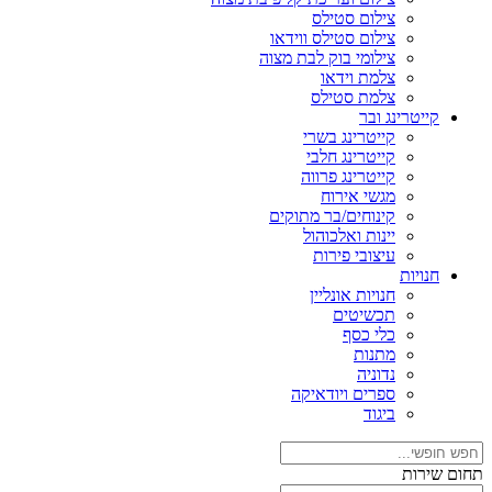
צילום סטילס
צילום סטילס ווידאו
צילומי בוק לבת מצוה
צלמת וידאו
צלמת סטילס
קייטרינג ובר
קייטרינג בשרי
קייטרינג חלבי
קייטרינג פרווה
מגשי אירוח
קינוחים/בר מתוקים
יינות ואלכוהול
עיצובי פירות
חנויות
חנויות אונליין
תכשיטים
כלי כסף
מתנות
נדוניה
ספרים ויודאיקה
ביגוד
תחום שירות