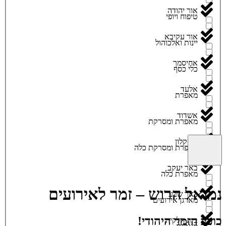
אור יהודה
טיפוח ויופי
אור עקיבא
יינות ואלכוהול
אחיסמך
כלי כסף
אלעד
מאפרת
אשדוד
מאפרת ומסרקת
אשקלון
מאפרת ומסרקת כלה
באר יעקב
מאפרת כלה
נמואל הרוש – זמר לאירועים
באר שבע
מארגן אירועים
כוכב הזמר היהודי!
בית חלקיה