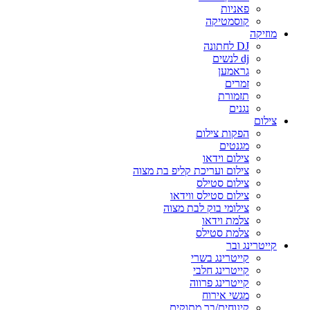
פאניות
קוסמטיקה
מוזיקה
DJ לחתונה
dj לנשים
גראמען
זמרים
תזמורת
נגנים
צילום
הפקות צילום
מגנטים
צילום וידאו
צילום ועריכת קליפ בת מצוה
צילום סטילס
צילום סטילס ווידאו
צילומי בוק לבת מצוה
צלמת וידאו
צלמת סטילס
קייטרינג ובר
קייטרינג בשרי
קייטרינג חלבי
קייטרינג פרווה
מגשי אירוח
קינוחים/בר מתוקים