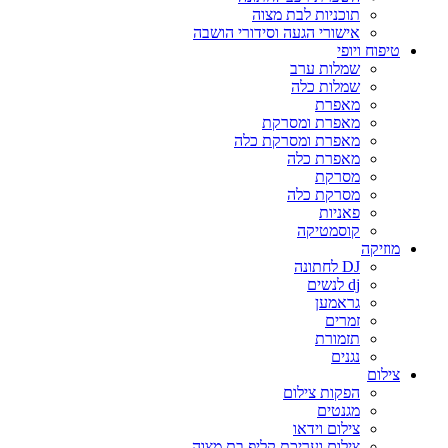
תוכניות לבת מצוה
אישורי הגעה וסידורי הושבה
טיפוח ויופי
שמלות ערב
שמלות כלה
מאפרת
מאפרת ומסרקת
מאפרת ומסרקת כלה
מאפרת כלה
מסרקת
מסרקת כלה
פאניות
קוסמטיקה
מוזיקה
DJ לחתונה
dj לנשים
גראמען
זמרים
תזמורת
נגנים
צילום
הפקות צילום
מגנטים
צילום וידאו
צילום ועריכת קליפ בת מצוה