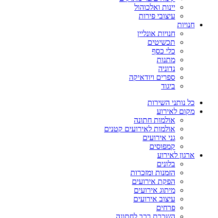
יינות ואלכוהול
עיצובי פירות
חנויות
חנויות אונליין
תכשיטים
כלי כסף
מתנות
נדוניה
ספרים ויודאיקה
ביגוד
כל נותני השירות
מקום לאירוע
אולמות חתונה
אולמות לאירועים קטנים
גני אירועים
קמפוסים
ארגון לאירוע
בלונים
הזמנות ומזכרות
הפקת אירועים
מיתוג אירועים
עיצוב אירועים
פרחים
השכרת רכב לחתונה