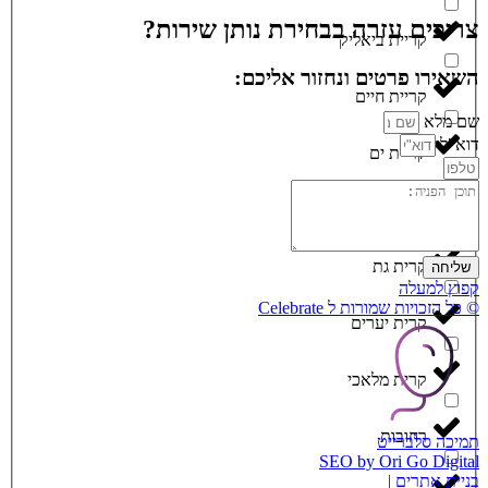
צריכים עזרה בבחירת נותן שירות?
קריית ביאליק
השאירו פרטים ונחזור אליכם:
קריית חיים
שם מלא
דוא"ל
קריית ים
קריית מוצקין
קרית גת
שליחה
קפוץ למעלה
© כל הזכויות שמורות ל Celebrate
קרית יערים
קרית מלאכי
רחובות
תמיכה סלברייט
SEO by Ori Go Digital
בניית אתרים |