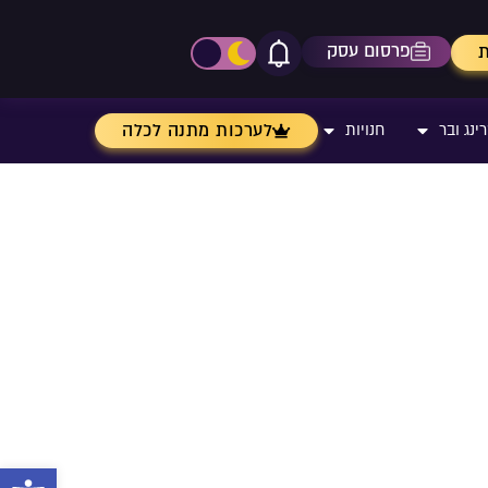
פרסום עסק
ת
אייקון פעמון
פתיחת\סגירת מרכז התר
לערכות מתנה לכלה
ינג ובר
חנויות
פתח 