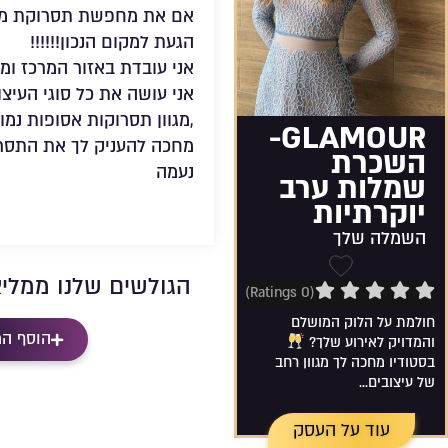
אם את מחפשת תסרוקת מהממ
הגעת למקום הנכון!!!!!!
אני עובדת באזור המרכז ו
אני עושה את כל סוגי העיצו
,מגוון תסרוקות אסופות נמוכ
GLAMOUR-
מחכה להעניק לך את התסרו
השכרת
נעמה
שמלות ערב
יוקרתיות
השמלה שלך
הגולשים שלנו ממלי
0
שמירה ברשימת מועדפים
(0 Ratings)
חולמת על הלוק המושלם
הוסף ה
והמדויק לאירוע שלך?
בסטודיו מחכה לך מגוון רחב
של עיצובים...
עוד על העסק