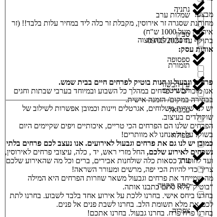
נתניה
מבצע!
שמלות ערב
מחותנת שסגרה זר אירוסין, מקבלת זר כלה ליד במחיר עלות בלבד!! (זר
אירוסין מעל 1000 ש"ח)
סביון
תוכניות לבת מצוה
בתוקף עד 09/05/2024
אודות עסק:
ספסופה
תזמורת
פרחים וגבעול זו חנות בוטיק לפרחים חיים בבית שמש.
עין הבשור
תכשיטים
אנו מוכרים זרי פרחים במהלך כל השבוע ובמיוחד בערבי שבתות וחגים
בבחירה במקום/ הזמנה אישית.
יש לנו שירות משלוחים, אגרטלים ויינות וכמובן אפשרות לשילוב של
עמנואל
שוקולדים בעיצוב.
הפרחים שלנו הם הפרחים הכי טריים, איכותיים ויפים שקיימים היום
בשוק! על זה אנחנו לא מוותרים!
עפולה
כמובן יש לנו גם את פרחים וגבעול לאירועים. אנו נעצב לכם פרחים בלתי
נשכחים לאירוע שלכם,
החל מזרי ראש, יד , כלה, עיצובי פרחים לאירוסין,
ערד
ועד לחופות, כסאות כלה שולחנות אבירים, ברים וכל מה שהאירוע שלכם
צריך כדי להיות הכי יפה, מרשים ומעורר השראה!
מה שמייחד את פרחים וגבעול משאר שוזרות הפרחים היא המילה
פתח תקווה
“בוטיק”,ולא סתם כתבנו אותה.
בחרנו ביחס אישי. בחרנו ללכת על אירוע אחד בלבד לשבוע. בחרנו לתת
לכם את מלא תשומת הלב. בחרנו לשבת פנים אל פנים.
צפריה
בחרנו פרח פרח. בחרנו גבעול. בחרנו אתכם!