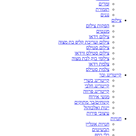
זמרים
תזמורת
נגנים
צילום
הפקות צילום
מגנטים
צילום וידאו
צילום ועריכת קליפ בת מצוה
צילום סטילס
צילום סטילס ווידאו
צילומי בוק לבת מצוה
צלמת וידאו
צלמת סטילס
קייטרינג ובר
קייטרינג בשרי
קייטרינג חלבי
קייטרינג פרווה
מגשי אירוח
קינוחים/בר מתוקים
יינות ואלכוהול
עיצובי פירות
חנויות
חנויות אונליין
תכשיטים
כלי כסף