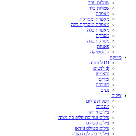
שמלות ערב
שמלות כלה
מאפרת
מאפרת ומסרקת
מאפרת ומסרקת כלה
מאפרת כלה
מסרקת
מסרקת כלה
פאניות
קוסמטיקה
מוזיקה
DJ לחתונה
dj לנשים
גראמען
זמרים
תזמורת
נגנים
צילום
הפקות צילום
מגנטים
צילום וידאו
צילום ועריכת קליפ בת מצוה
צילום סטילס
צילום סטילס ווידאו
צילומי בוק לבת מצוה