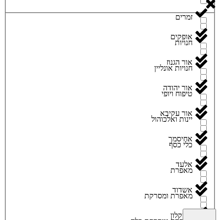
זמרים
אופקים
חנויות
אור הגנוז
חנויות אונליין
אור יהודה
טיפוח ויופי
אור עקיבא
יינות ואלכוהול
אחיסמך
כלי כסף
אלעד
מאפרת
אשדוד
מאפרת ומסרקת
אשקלון