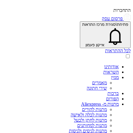
התחברות
פרסום עסק
פתיחת\סגירת מרכז התראות
אייקון פעמון
לכל ההתראות
אודותינו
השראות
מגזין
מאמרים
שירי חתונה
ברכות
הפורום
מתנות מ- Aliexpress
מתנות להורים
מתנות לכלה ולאישה
מתנות לחתן ולבעל
מתנות למחותנים
מתנות לגיסים ולגיסות