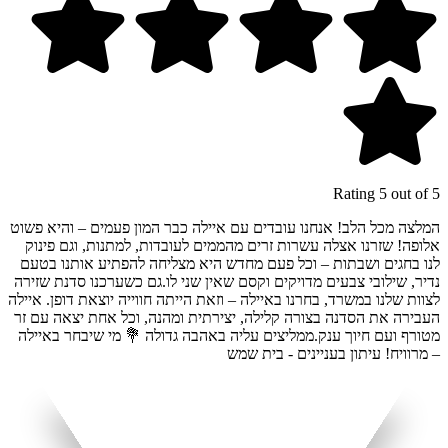
Rating 5 out of 5
המלצה מכל הלב! אנחנו עובדים עם איילה כבר המון פעמים – והיא פשוט
אלופה! שזרנו אצלה עשרות זרים מהממים לעובדות, למתנות, וגם פינוק
לנו בחגים ושבתות – וכל פעם מחדש היא מצליחה להפתיע אותנו בטעם
נדיר, שילובי צבעים מדויקים וקסם שאין שני לו.גם כשערכנו סדנת שזירה
לצוות שלנו במשרד, בחרנו באיילה – וזאת הייתה חווייה יוצאת דופן. איילה
העבירה את הסדנה בצורה קלילה, יצירתית ומהנה, וכל אחת יצאה עם זר
מטורף ועם חיוך ענק.ממליצים עליה באהבה גדולה 💐 מי שיבחר באיילה
– מרוויח! עיתון בעניינים - בית שמש