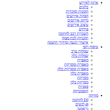
ארגון לאירוע
בלונים
הזמנות ומזכרות
הפקת אירועים
מיתוג אירועים
עיצוב אירועים
פרחים
השכרת רכב לחתונה
תוכניות לבת מצוה
אישורי הגעה וסידורי הושבה
טיפוח ויופי
שמלות ערב
שמלות כלה
מאפרת
מאפרת ומסרקת
מאפרת ומסרקת כלה
מאפרת כלה
מסרקת
מסרקת כלה
פאניות
קוסמטיקה
מוזיקה
DJ לחתונה
dj לנשים
גראמען