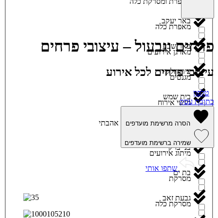
מאפרת ומסרקת כלה
באר יעקב
מאפרת כלה
פרחים וגבעול – עיצובי פרחים
באר שבע
מארגן אירועים
עיצובי פרחים לכל אירוע
בית חלקיה
מגנטים
טלפון
בית שמש
כתובת עסק
מגשי אירוח
ביתר עילית
אהבתי
הסרה מרשימת מועדפים
מוזיקה
שמירה ברשימת מועדפים
בני ברק
מיתוג אירועים
שתפו אותי
בת ים
מסרקת
גבעת זאב
מסרקת כלה