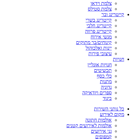
צלמת וידאו
צלמת סטילס
קייטרינג ובר
קייטרינג בשרי
קייטרינג חלבי
קייטרינג פרווה
מגשי אירוח
קינוחים/בר מתוקים
יינות ואלכוהול
עיצובי פירות
חנויות
חנויות אונליין
תכשיטים
כלי כסף
מתנות
נדוניה
ספרים ויודאיקה
ביגוד
כל נותני השירות
מקום לאירוע
אולמות חתונה
אולמות לאירועים קטנים
גני אירועים
קמפוסים