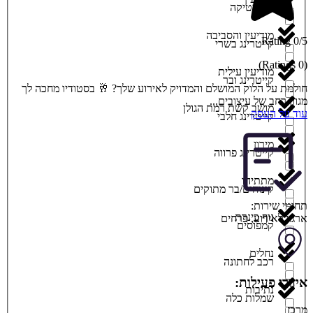
קוסמטיקה
מודיעין והסביבה
0/5 Rating
קייטרינג בשרי
(0 Ratings)
מודיעין עילית
קייטרינג ובר
חולמת על הלוק המושלם והמדויק לאירוע שלך? 🥂 בסטודיו מחכה לך
מגוון רחב של עיצובים...
מושב קשת רמת הגולן
עוד על העסק
קייטרינג חלבי
מירון
קייטרינג פרווה
מתתיהו
קינוחים/בר מתוקים
תחומי שירות:
נוף כינרת
ארגון לאירוע
,
פרחים
קמפוסים
נחלים
רכב לחתונה
איזורי פעילות:
נתיבות
שמלות כלה
מרכז