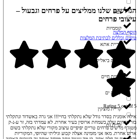
הגולשים שלנו ממליצים על פרחים וגבעול –
צפת
עיצובי פרחים
קוממיות
הוסף המלצה
טיפים וכללים לכתיבת המלצות
קריית אתא
קריית ביאליק
קריית חיים
קריית ים
Rating 5 out of 5
קריית מוצקין
אילה אומנית בסדר גודל שלא נתקלתי בחיי!!! אני גרה באשדוד ונתקלתי
בזר פרחים שלה בשמחת ארוסין בעיר אחרת. לא עמדתי בזה, זר ע-נ-ק
קרית גת
מטורף מרשים פרחים טריים יפיפיים עיצוב מקורי שלא נתקלתי בשום
ארוע אחרת. מאז אני מזמינה אצלה קבוע וגיליתי שהיופי, המקוריות
והאומנות זה חלק אחד, כי מה שעוד יותר מייחד אותה זה השרות האדיב