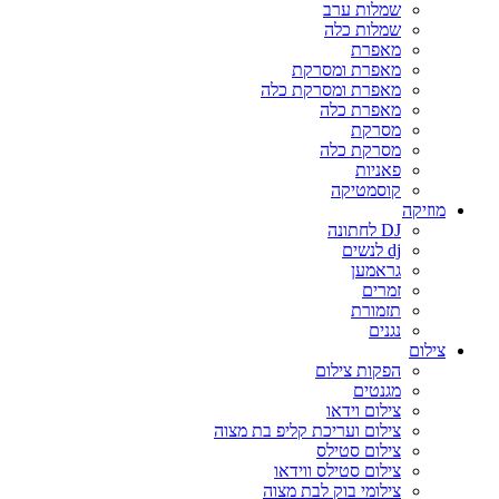
שמלות ערב
שמלות כלה
מאפרת
מאפרת ומסרקת
מאפרת ומסרקת כלה
מאפרת כלה
מסרקת
מסרקת כלה
פאניות
קוסמטיקה
מוזיקה
DJ לחתונה
dj לנשים
גראמען
זמרים
תזמורת
נגנים
צילום
הפקות צילום
מגנטים
צילום וידאו
צילום ועריכת קליפ בת מצוה
צילום סטילס
צילום סטילס ווידאו
צילומי בוק לבת מצוה