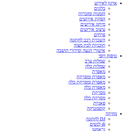
ארגון לאירוע
בלונים
הזמנות ומזכרות
הפקת אירועים
מיתוג אירועים
עיצוב אירועים
פרחים
השכרת רכב לחתונה
תוכניות לבת מצוה
אישורי הגעה וסידורי הושבה
טיפוח ויופי
שמלות ערב
שמלות כלה
מאפרת
מאפרת ומסרקת
מאפרת ומסרקת כלה
מאפרת כלה
מסרקת
מסרקת כלה
פאניות
קוסמטיקה
מוזיקה
DJ לחתונה
dj לנשים
גראמען