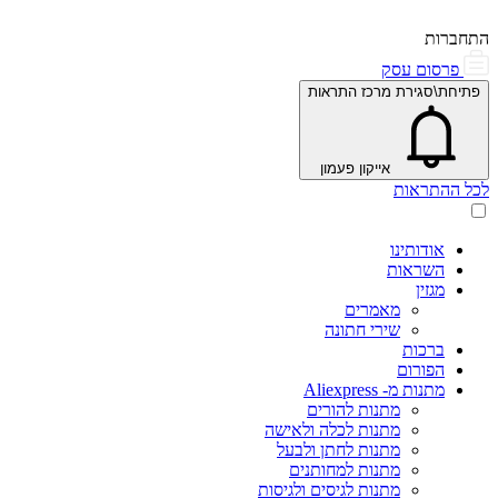
התחברות
פרסום עסק
פתיחת\סגירת מרכז התראות
אייקון פעמון
לכל ההתראות
אודותינו
השראות
מגזין
מאמרים
שירי חתונה
ברכות
הפורום
מתנות מ- Aliexpress
מתנות להורים
מתנות לכלה ולאישה
מתנות לחתן ולבעל
מתנות למחותנים
מתנות לגיסים ולגיסות