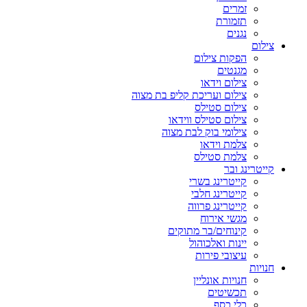
זמרים
תזמורת
נגנים
צילום
הפקות צילום
מגנטים
צילום וידאו
צילום ועריכת קליפ בת מצוה
צילום סטילס
צילום סטילס ווידאו
צילומי בוק לבת מצוה
צלמת וידאו
צלמת סטילס
קייטרינג ובר
קייטרינג בשרי
קייטרינג חלבי
קייטרינג פרווה
מגשי אירוח
קינוחים/בר מתוקים
יינות ואלכוהול
עיצובי פירות
חנויות
חנויות אונליין
תכשיטים
כלי כסף