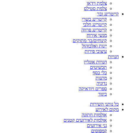
צלמת וידאו
צלמת סטילס
קייטרינג ובר
קייטרינג בשרי
קייטרינג חלבי
קייטרינג פרווה
מגשי אירוח
קינוחים/בר מתוקים
יינות ואלכוהול
עיצובי פירות
חנויות
חנויות אונליין
תכשיטים
כלי כסף
מתנות
נדוניה
ספרים ויודאיקה
ביגוד
כל נותני השירות
מקום לאירוע
אולמות חתונה
אולמות לאירועים קטנים
גני אירועים
קמפוסים