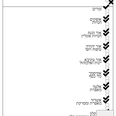
זמרים
אופקים
חנויות
אור הגנוז
חנויות אונליין
אור יהודה
טיפוח ויופי
אור עקיבא
יינות ואלכוהול
אחיסמך
כלי כסף
אלעד
מאפרת
אשדוד
מאפרת ומסרקת
אשקלון