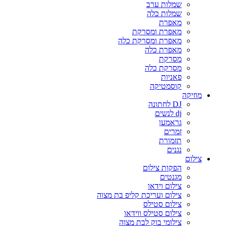
שמלות ערב
שמלות כלה
מאפרת
מאפרת ומסרקת
מאפרת ומסרקת כלה
מאפרת כלה
מסרקת
מסרקת כלה
פאניות
קוסמטיקה
מוזיקה
DJ לחתונה
dj לנשים
גראמען
זמרים
תזמורת
נגנים
צילום
הפקות צילום
מגנטים
צילום וידאו
צילום ועריכת קליפ בת מצוה
צילום סטילס
צילום סטילס ווידאו
צילומי בוק לבת מצוה