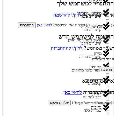
התחבר/י למשתמש שלך
קוסמטיקה
מודיעין והסביבה
אין לך משתמש?
לחץ/י להרשמה
קייטרינג בשרי
שכחת את הסיסמא?
לחץ/י כאן
{{loginForm.error}}
התחברות
מודיעין עילית
קייטרינג ובר
הרשמה למשתמש חדש
מושב קשת רמת הגולן
קייטרינג חלבי
יש לך משתמש?
לחץ/י להתחברות
מירון
קייטרינג פרווה
פרטי משתמש
מתתיהו
הרשמה
קינוחים/בר מתוקים
איפוס סיסמא
נוף כינרת
קמפוסים
חזרה להתחברות
לחץ/י כאן
נחלים
רכב לחתונה
{{forgotPasswordForm.error}}
שליחת איפוס
נתיבות
שמלות כלה