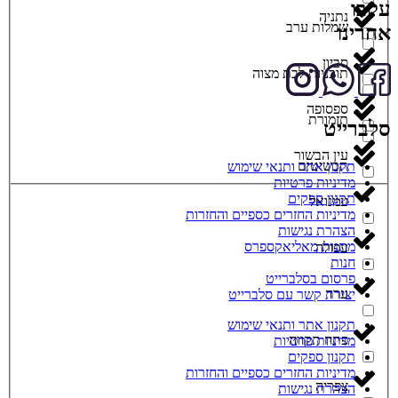
עקבו
נתניה
שמלות ערב
אחרינו
סביון
תוכניות לבת מצוה
ספסופה
תזמורת
סלברייט
עין הבשור
תכשיטים
תקנון אתר ותנאי שימוש
מדיניות פרטיות
תקנון ספקים
עמנואל
מדיניות החזרים כספיים והחזרות
הצהרת נגישות
מתנות מאליאקספרס
עפולה
חנות
פרסום בסלברייט
ערד
יצירת קשר עם סלברייט
תקנון אתר ותנאי שימוש
פתח תקווה
מדיניות פרטיות
תקנון ספקים
מדיניות החזרים כספיים והחזרות
צפריה
הצהרת נגישות