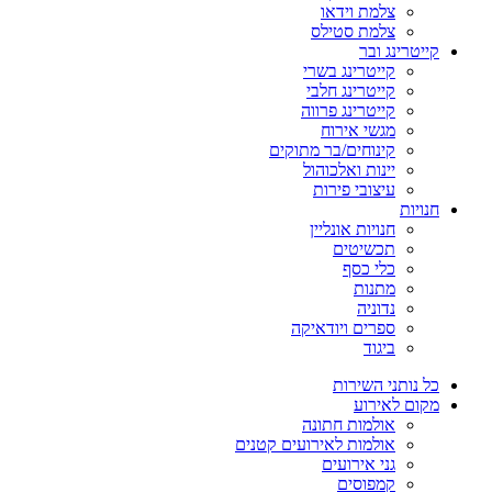
צלמת וידאו
צלמת סטילס
קייטרינג ובר
קייטרינג בשרי
קייטרינג חלבי
קייטרינג פרווה
מגשי אירוח
קינוחים/בר מתוקים
יינות ואלכוהול
עיצובי פירות
חנויות
חנויות אונליין
תכשיטים
כלי כסף
מתנות
נדוניה
ספרים ויודאיקה
ביגוד
כל נותני השירות
מקום לאירוע
אולמות חתונה
אולמות לאירועים קטנים
גני אירועים
קמפוסים