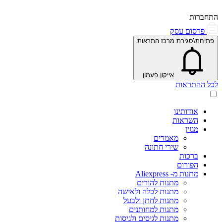
התחברות
פרסום עסק
פתיחת\סגירת מרכז התראות
אייקון פעמון
לכל ההתראות
אודותינו
השראות
מגזין
מאמרים
שירי חתונה
ברכות
הפורום
מתנות מ- Aliexpress
מתנות להורים
מתנות לכלה ולאישה
מתנות לחתן ולבעל
מתנות למחותנים
מתנות לגיסים ולגיסות