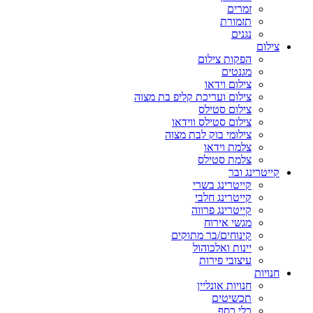
זמרים
תזמורת
נגנים
צילום
הפקות צילום
מגנטים
צילום וידאו
צילום ועריכת קליפ בת מצוה
צילום סטילס
צילום סטילס ווידאו
צילומי בוק לבת מצוה
צלמת וידאו
צלמת סטילס
קייטרינג ובר
קייטרינג בשרי
קייטרינג חלבי
קייטרינג פרווה
מגשי אירוח
קינוחים/בר מתוקים
יינות ואלכוהול
עיצובי פירות
חנויות
חנויות אונליין
תכשיטים
כלי כסף