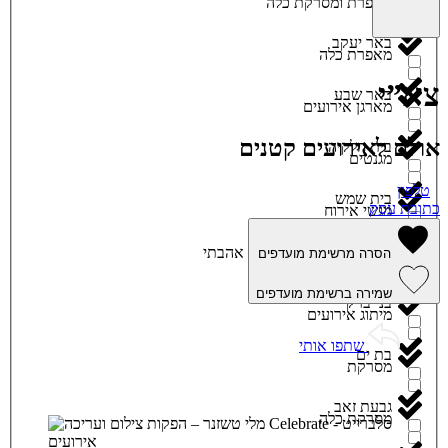
מאפרת ומסרקת כלה
באר יעקב
מאפרת כלה
צא”י
באר שבע
מארגן אירועים
אולם לאירועים קטנים
בית חלקיה
מגנטים
טלפון
בית שמש
כתובת עסק
מגשי אירוח
ביתר עילית
אהבתי
הסרה מרשימת מועדפים
מוזיקה
שמירה ברשימת מועדפים
בני ברק
מיתוג אירועים
שתפו אותי
בת ים
מסרקת
גבעת זאב
מסרקת כלה