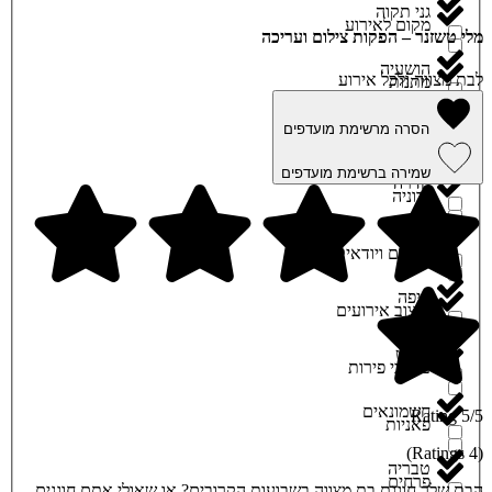
גני תקוה
מקום לאירוע
מלי טשזנר – הפקות צילום ועריכה
הושעיה
לבת מצווה ולכל אירוע
מתנות
זיכרון יעקב
הסרה מרשימת מועדפים
נגנים
שמירה ברשימת מועדפים
חדרה
נדוניה
חולון
ספרים ויודאיקה
חיפה
עיצוב אירועים
חריש
עיצובי פירות
חשמונאים
5/5 Rating
פאניות
(4 Ratings)
טבריה
פרחים
הבת שלך חוגגת בת מצווה בשבועות הקרובים? או שאולי אתם חוגגים