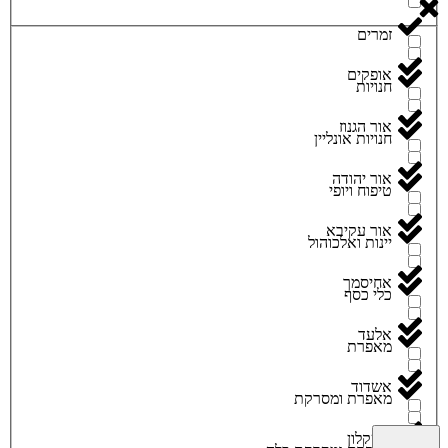
זמרים
אופקים
חנויות
אור הגנוז
חנויות אונליין
אור יהודה
טיפוח ויופי
אור עקיבא
יינות ואלכוהול
אחיסמך
כלי כסף
אלעד
מאפרת
אשדוד
מאפרת ומסרקת
אשקלון