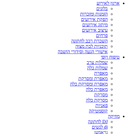
ארגון לאירוע
בלונים
הזמנות ומזכרות
הפקת אירועים
מיתוג אירועים
עיצוב אירועים
פרחים
השכרת רכב לחתונה
תוכניות לבת מצוה
אישורי הגעה וסידורי הושבה
טיפוח ויופי
שמלות ערב
שמלות כלה
מאפרת
מאפרת ומסרקת
מאפרת ומסרקת כלה
מאפרת כלה
מסרקת
מסרקת כלה
פאניות
קוסמטיקה
מוזיקה
DJ לחתונה
dj לנשים
גראמען