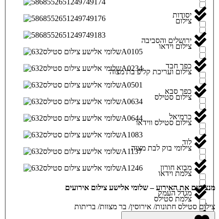
יסודות
צילום
ירושלים והסביבה
צילום וידאו
כפר חבד
צילום ועריכת קליפ בת מצוה
כפר סבא
צילום סטילס
כרמיאל
צילום סטילס ווידאו
לוד
צילומי בוק לבת מצוה
מבוא חורון
צלמת וידאו
מנציחים את האירוע – שלומי אלישע צילום אירועים
מגדל העמק
צלמת סטילס
צילום סטילס חתונות/ אירוסין/ בר מצוות/ בריתות
מודיעין