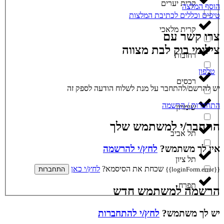
קרית יערים
הוסף המלצה
טיפים וכללים לכתיבת המלצות
קרית מלאכי
צרו קשר עם
צילומי בוק לבת מצווה
רחובות
טלפון
רכסים
יש להרשם/להתחבר על מנת לשלוח הודעה לספק זה
התחברות / הרשמה
שומרון
התחבר/י למשתמש שלך
תל אביב
אין לך משתמש?
לחץ/י להרשמה
תל ציון
שכחת את הסיסמא?
לחץ/י כאן
{{loginForm.error}}
התחברות
תפרח
הרשמה למשתמש חדש
יש לך משתמש?
לחץ/י להתחברות