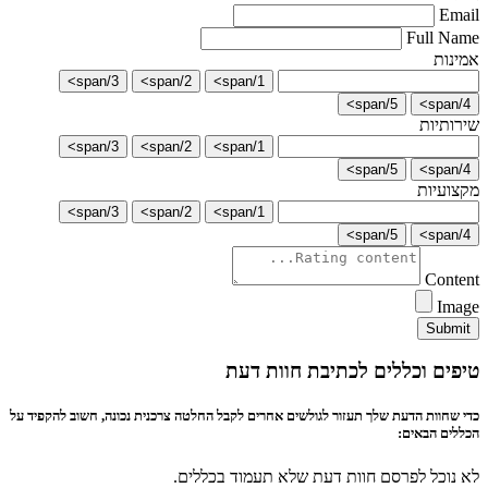
Email
Full Name
אמינות
3/span>
2/span>
1/span>
5/span>
4/span>
שירותיות
3/span>
2/span>
1/span>
5/span>
4/span>
מקצועיות
3/span>
2/span>
1/span>
5/span>
4/span>
Content
Image
Submit
טיפים וכללים לכתיבת חוות דעת
כדי שחוות הדעת שלך תעזור לגולשים אחרים לקבל החלטה צרכנית נכונה, חשוב להקפיד על
הכללים הבאים:
לא נוכל לפרסם חוות דעת שלא תעמוד בכללים.