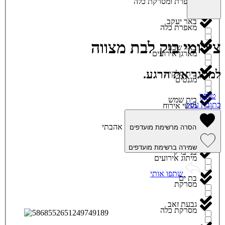
מאפרת ומסרקת כלה
באר יעקב
מאפרת כלה
צילומי בוק לבת מצווה
באר שבע
מארגן אירועים
למסגר את הרגע.
בית חלקיה
מגנטים
טלפון
בית שמש
כתובת עסק
מגשי אירוח
ביתר עילית
אהבתי
הסרה מרשימת מועדפים
מוזיקה
שמירה ברשימת מועדפים
בני ברק
מיתוג אירועים
שתפו אותי
בת ים
מסרקת
גבעת זאב
מסרקת כלה