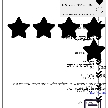
קוסמטיקה
הסרה מרשימת מועדפים
מודיעין והסביבה
שמירה ברשימת מועדפים
קייטרינג בשרי
מודיעין עילית
קייטרינג ובר
מושב קשת רמת הגולן
קייטרינג חלבי
מירון
קייטרינג פרווה
מתתיהו
קינוחים/בר מתוקים
5/5 Rating
נוף כינרת
(6 Ratings)
קמפוסים
מנציחים את האירוע – אני שלומי אלישע ואני מצלם אירועים עם
נחלים
המצלמה הכי מתקדמת של...
רכב לחתונה
עוד על העסק
נתיבות
שמלות כלה