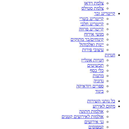
צלמת וידאו
צלמת סטילס
קייטרינג ובר
קייטרינג בשרי
קייטרינג חלבי
קייטרינג פרווה
מגשי אירוח
קינוחים/בר מתוקים
יינות ואלכוהול
עיצובי פירות
חנויות
חנויות אונליין
תכשיטים
כלי כסף
מתנות
נדוניה
ספרים ויודאיקה
ביגוד
כל נותני השירות
מקום לאירוע
אולמות חתונה
אולמות לאירועים קטנים
גני אירועים
קמפוסים