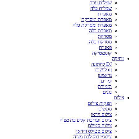
שמלות ערב
שמלות כלה
מאפרת
מאפרת ומסרקת
מאפרת ומסרקת כלה
מאפרת כלה
מסרקת
מסרקת כלה
פאניות
קוסמטיקה
מוזיקה
DJ לחתונה
dj לנשים
גראמען
זמרים
תזמורת
נגנים
צילום
הפקות צילום
מגנטים
צילום וידאו
צילום ועריכת קליפ בת מצוה
צילום סטילס
צילום סטילס ווידאו
צילומי בוק לבת מצוה