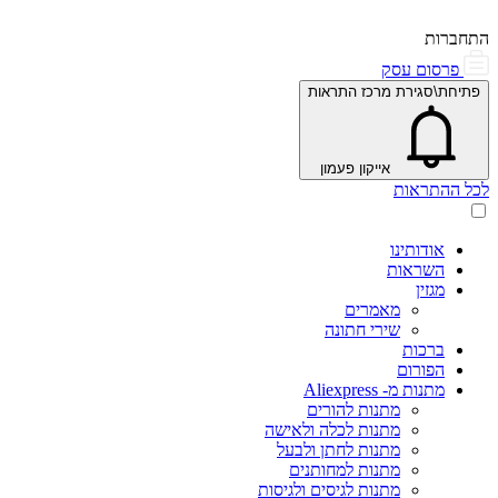
התחברות
פרסום עסק
פתיחת\סגירת מרכז התראות
אייקון פעמון
לכל ההתראות
אודותינו
השראות
מגזין
מאמרים
שירי חתונה
ברכות
הפורום
מתנות מ- Aliexpress
מתנות להורים
מתנות לכלה ולאישה
מתנות לחתן ולבעל
מתנות למחותנים
מתנות לגיסים ולגיסות