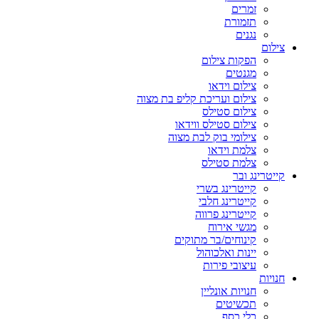
זמרים
תזמורת
נגנים
צילום
הפקות צילום
מגנטים
צילום וידאו
צילום ועריכת קליפ בת מצוה
צילום סטילס
צילום סטילס ווידאו
צילומי בוק לבת מצוה
צלמת וידאו
צלמת סטילס
קייטרינג ובר
קייטרינג בשרי
קייטרינג חלבי
קייטרינג פרווה
מגשי אירוח
קינוחים/בר מתוקים
יינות ואלכוהול
עיצובי פירות
חנויות
חנויות אונליין
תכשיטים
כלי כסף