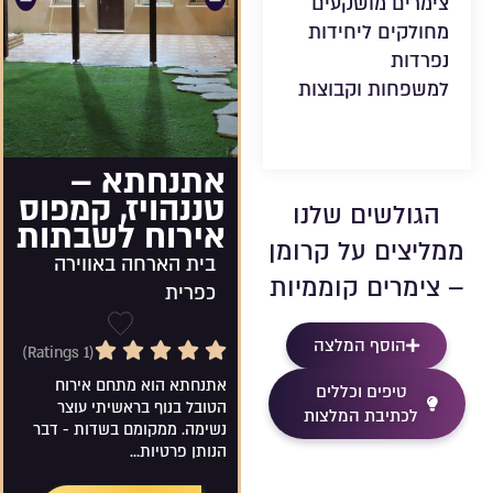
צימרים מושקעים
מחולקים ליחידות
נפרדות
למשפחות וקבוצות
אתנחתא –
טננהויז, קמפוס
הגולשים שלנו
אירוח לשבתות
ממליצים על קרומן
בית הארחה באווירה
– צימרים קוממיות
כפרית
הוסף המלצה
5/5 Rating
שמירה ברש
(1 Ratings)
אתנחתא הוא מתחם אירוח
טיפים וכללים
הטובל בנוף בראשיתי עוצר
לכתיבת המלצות
נשימה. ממקומם בשדות - דבר
הנותן פרטיות...