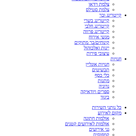
צלמת וידאו
צלמת סטילס
קייטרינג ובר
קייטרינג בשרי
קייטרינג חלבי
קייטרינג פרווה
מגשי אירוח
קינוחים/בר מתוקים
יינות ואלכוהול
עיצובי פירות
חנויות
חנויות אונליין
תכשיטים
כלי כסף
מתנות
נדוניה
ספרים ויודאיקה
ביגוד
כל נותני השירות
מקום לאירוע
אולמות חתונה
אולמות לאירועים קטנים
גני אירועים
קמפוסים