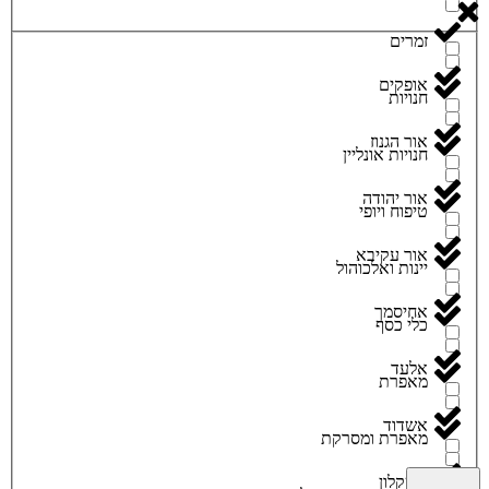
זמרים
אופקים
חנויות
אור הגנוז
חנויות אונליין
אור יהודה
טיפוח ויופי
אור עקיבא
יינות ואלכוהול
אחיסמך
כלי כסף
אלעד
מאפרת
אשדוד
מאפרת ומסרקת
אשקלון