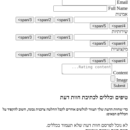
Email
Full Name
אמינות
3/span>
2/span>
1/span>
5/span>
4/span>
שירותיות
3/span>
2/span>
1/span>
5/span>
4/span>
מקצועיות
3/span>
2/span>
1/span>
5/span>
4/span>
Content
Image
Submit
טיפים וכללים לכתיבת חוות דעת
כדי שחוות הדעת שלך תעזור לגולשים אחרים לקבל החלטה צרכנית נכונה, חשוב להקפיד על
הכללים הבאים:
לא נוכל לפרסם חוות דעת שלא תעמוד בכללים.