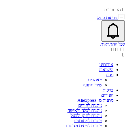
התחברות
פרסום עסק
פתיחת\סגירת מרכז התראות
אייקון פעמון
לכל ההתראות
אודותינו
השראות
מגזין
מאמרים
שירי חתונה
ברכות
הפורום
מתנות מ- Aliexpress
מתנות להורים
מתנות לכלה ולאישה
מתנות לחתן ולבעל
מתנות למחותנים
מתנות לגיסים ולגיסות