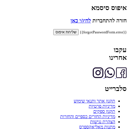
איפוס סיסמא
חזרה להתחברות
לחץ/י כאן
{{forgotPasswordForm.error}}
שליחת איפוס
עקבו
אחרינו
סלברייט
תקנון אתר ותנאי שימוש
מדיניות פרטיות
תקנון ספקים
מדיניות החזרים כספיים והחזרות
הצהרת נגישות
מתנות מאליאקספרס