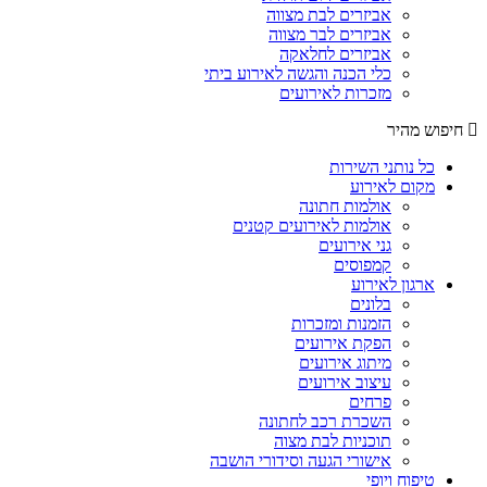
אביזרים לבת מצווה
אביזרים לבר מצווה
אביזרים לחלאקה
כלי הכנה והגשה לאירוע ביתי
מזכרות לאירועים
חיפוש מהיר
כל נותני השירות
מקום לאירוע
אולמות חתונה
אולמות לאירועים קטנים
גני אירועים
קמפוסים
ארגון לאירוע
בלונים
הזמנות ומזכרות
הפקת אירועים
מיתוג אירועים
עיצוב אירועים
פרחים
השכרת רכב לחתונה
תוכניות לבת מצוה
אישורי הגעה וסידורי הושבה
טיפוח ויופי