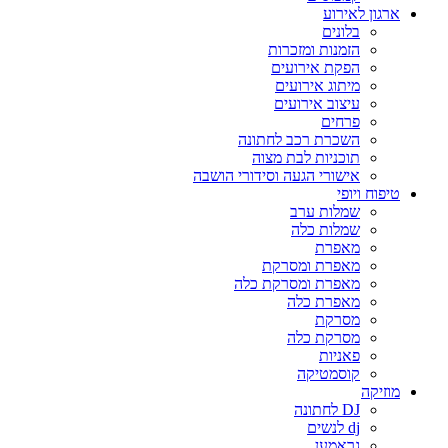
ארגון לאירוע
בלונים
הזמנות ומזכרות
הפקת אירועים
מיתוג אירועים
עיצוב אירועים
פרחים
השכרת רכב לחתונה
תוכניות לבת מצוה
אישורי הגעה וסידורי הושבה
טיפוח ויופי
שמלות ערב
שמלות כלה
מאפרת
מאפרת ומסרקת
מאפרת ומסרקת כלה
מאפרת כלה
מסרקת
מסרקת כלה
פאניות
קוסמטיקה
מוזיקה
DJ לחתונה
dj לנשים
גראמען