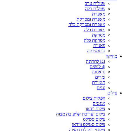
שמלות ערב
שמלות כלה
מאפרת
מאפרת ומסרקת
מאפרת ומסרקת כלה
מאפרת כלה
מסרקת
מסרקת כלה
פאניות
קוסמטיקה
מוזיקה
DJ לחתונה
dj לנשים
גראמען
זמרים
תזמורת
נגנים
צילום
הפקות צילום
מגנטים
צילום וידאו
צילום ועריכת קליפ בת מצוה
צילום סטילס
צילום סטילס ווידאו
צילומי בוק לבת מצוה