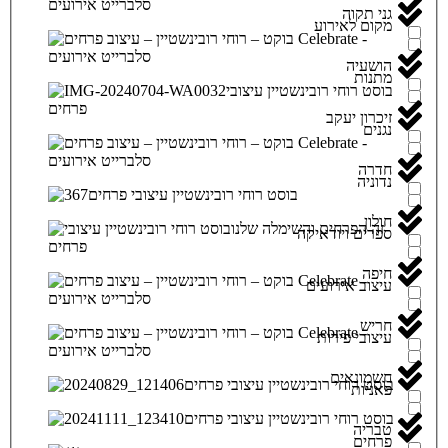
גני תקוה
מקום לאירוע
הושעיה
מתנות
זיכרון יעקב
נגנים
חדרה
נדוניה
חולון
ספרים ויודאיקה
חיפה
עיצוב אירועים
חריש
עיצובי פירות
חשמונאים
פאניות
טבריה
פרחים