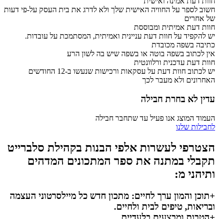
חוות דעת אמינה ואישית
חשוב לספר על החוויה האישית שלך ולא לדרג את בית העסק על-פי דעות
של אחרים
חוות דעת אמיתית ומבוססת
יש להקפיד על חוות דעת עניינית ואמיתית, המסתמכת על עובדות.
כתיבה בשפה מכובדת
אין לכתוב בשפה בוטה או בשפה שיש בה לשון הרע
חוות דעת עדכנית ורלוונטית
יש לכתוב חוות דעת על עסקאות ורכישות שנעשו ב-12 החודשים
האחרונים ולא מעבר לכך
עדין לא בחרת חבילה
העמוד המוצג אנו פעיל עד שתחבר חבילה
לחבילות שלנו
הצטרפי לעשרות אלפי הבנות בקהילת סלברייט
תקבלי במתנה את ספר המתכונים המדהים
ותיהני מ:
+תוכן והמון ערך לחיים: מתכון חדש כל מיילסרטוני העצמה
ובריאות, טיפים לבית ולחיים.
+הטבות ומבצעים בלעדיים.