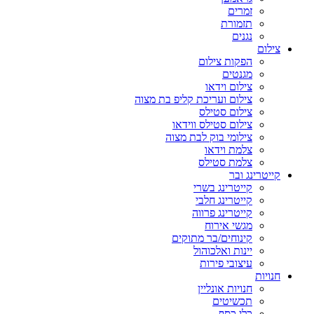
זמרים
תזמורת
נגנים
צילום
הפקות צילום
מגנטים
צילום וידאו
צילום ועריכת קליפ בת מצוה
צילום סטילס
צילום סטילס ווידאו
צילומי בוק לבת מצוה
צלמת וידאו
צלמת סטילס
קייטרינג ובר
קייטרינג בשרי
קייטרינג חלבי
קייטרינג פרווה
מגשי אירוח
קינוחים/בר מתוקים
יינות ואלכוהול
עיצובי פירות
חנויות
חנויות אונליין
תכשיטים
כלי כסף