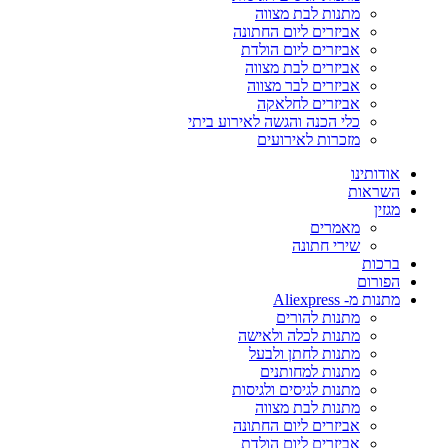
מתנות לבת מצווה
אביזרים ליום החתונה
אביזרים ליום הולדת
אביזרים לבת מצווה
אביזרים לבר מצווה
אביזרים לחלאקה
כלי הכנה והגשה לאירוע ביתי
מזכרות לאירועים
אודותינו
השראות
מגזין
מאמרים
שירי חתונה
ברכות
הפורום
מתנות מ- Aliexpress
מתנות להורים
מתנות לכלה ולאישה
מתנות לחתן ולבעל
מתנות למחותנים
מתנות לגיסים ולגיסות
מתנות לבת מצווה
אביזרים ליום החתונה
אביזרים ליום הולדת