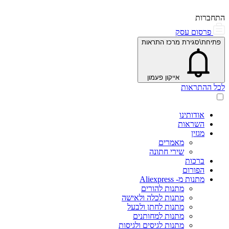
התחברות
פרסום עסק
פתיחת\סגירת מרכז התראות
אייקון פעמון
לכל ההתראות
אודותינו
השראות
מגזין
מאמרים
שירי חתונה
ברכות
הפורום
מתנות מ- Aliexpress
מתנות להורים
מתנות לכלה ולאישה
מתנות לחתן ולבעל
מתנות למחותנים
מתנות לגיסים ולגיסות