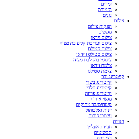
זמרים
תזמורת
נגנים
צילום
הפקות צילום
מגנטים
צילום וידאו
צילום ועריכת קליפ בת מצוה
צילום סטילס
צילום סטילס ווידאו
צילומי בוק לבת מצוה
צלמת וידאו
צלמת סטילס
קייטרינג ובר
קייטרינג בשרי
קייטרינג חלבי
קייטרינג פרווה
מגשי אירוח
קינוחים/בר מתוקים
יינות ואלכוהול
עיצובי פירות
חנויות
חנויות אונליין
תכשיטים
כלי כסף