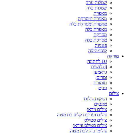
שמלות ערב
שמלות כלה
מאפרת
מאפרת ומסרקת
מאפרת ומסרקת כלה
מאפרת כלה
מסרקת
מסרקת כלה
פאניות
קוסמטיקה
מוזיקה
DJ לחתונה
dj לנשים
גראמען
זמרים
תזמורת
נגנים
צילום
הפקות צילום
מגנטים
צילום וידאו
צילום ועריכת קליפ בת מצוה
צילום סטילס
צילום סטילס ווידאו
צילומי בוק לבת מצוה