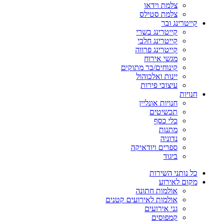
צלמת וידאו
צלמת סטילס
קייטרינג ובר
קייטרינג בשרי
קייטרינג חלבי
קייטרינג פרווה
מגשי אירוח
קינוחים/בר מתוקים
יינות ואלכוהול
עיצובי פירות
חנויות
חנויות אונליין
תכשיטים
כלי כסף
מתנות
נדוניה
ספרים ויודאיקה
ביגוד
כל נותני השירות
מקום לאירוע
אולמות חתונה
אולמות לאירועים קטנים
גני אירועים
קמפוסים