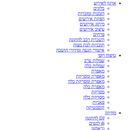
ארגון לאירוע
בלונים
הזמנות ומזכרות
הפקת אירועים
מיתוג אירועים
עיצוב אירועים
פרחים
השכרת רכב לחתונה
תוכניות לבת מצוה
אישורי הגעה וסידורי הושבה
טיפוח ויופי
שמלות ערב
שמלות כלה
מאפרת
מאפרת ומסרקת
מאפרת ומסרקת כלה
מאפרת כלה
מסרקת
מסרקת כלה
פאניות
קוסמטיקה
מוזיקה
DJ לחתונה
dj לנשים
גראמען