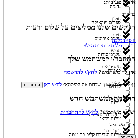
איזורי פעילות:
חדרה
נדוניה
בני ברק
חולון
ספרים ויודאיקה
הגולשים שלנו ממליצים על שלום ורעות
חיפה
עיצוב אירועים
הוסף המלצה
טיפים וכללים לכתיבת המלצות
חריש
עיצובי פירות
התחבר/י למשתמש שלך
חשמונאים
פאניות
אין לך משתמש?
לחץ/י להרשמה
טבריה
שכחת את הסיסמא?
לחץ/י כאן
{{loginForm.error}}
התחברות
פרחים
הרשמה למשתמש חדש
יסודות
צילום
יש לך משתמש?
לחץ/י להתחברות
ירושלים והסביבה
צילום וידאו
פרטי משתמש
כפר חבד
צילום ועריכת קליפ בת מצוה
הרשמה