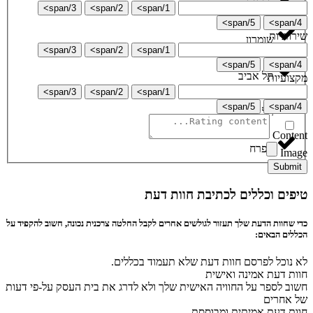
רכסים
3/span>
2/span>
1/span>
5/span>
4/span>
שירותיות
שומרון
3/span>
2/span>
1/span>
5/span>
4/span>
תל אביב
מקצועיות
3/span>
2/span>
1/span>
5/span>
4/span>
תל ציון
Content
תפרח
Image
Submit
טיפים וכללים לכתיבת חוות דעת
כדי שחוות הדעת שלך תעזור לגולשים אחרים לקבל החלטה צרכנית נכונה, חשוב להקפיד על
הכללים הבאים:
לא נוכל לפרסם חוות דעת שלא תעמוד בכללים.
חוות דעת אמינה ואישית
חשוב לספר על החוויה האישית שלך ולא לדרג את בית העסק על-פי דעות
של אחרים
חוות דעת אמיתית ומבוססת