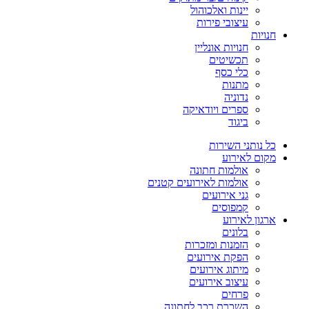
יינות ואלכוהול
עיצובי פירות
חנויות
חנויות אונליין
תכשיטים
כלי כסף
מתנות
נדוניה
ספרים ויודאיקה
ביגוד
כל נותני השירות
מקום לאירוע
אולמות חתונה
אולמות לאירועים קטנים
גני אירועים
קמפוסים
ארגון לאירוע
בלונים
הזמנות ומזכרות
הפקת אירועים
מיתוג אירועים
עיצוב אירועים
פרחים
השכרת רכב לחתונה