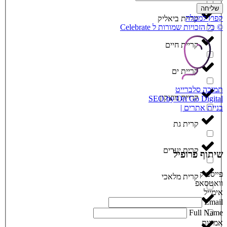
שליחה
קפוץ למעלה
קריית ביאליק
© כל הזכויות שמורות ל Celebrate
קריית חיים
קריית ים
תמיכה סלברייט
קריית מוצקין
SEO by Ori Go Digital
בניית אתרים |
קרית גת
קרית יערים
שיתוף פרופיל
פייסבוק
קרית מלאכי
וואטסאפ
אימייל
Email
רחובות
Full Name
אמינות