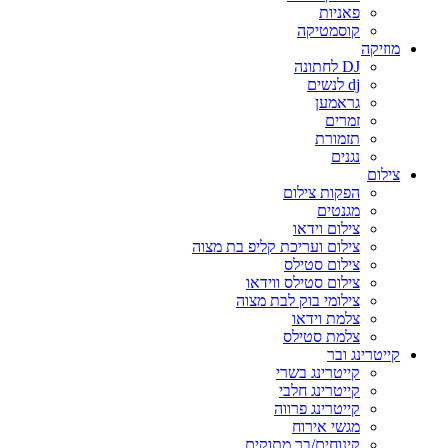
פאניות
קוסמטיקה
מוזיקה
DJ לחתונה
dj לנשים
גראמען
זמרים
תזמורת
נגנים
צילום
הפקות צילום
מגנטים
צילום וידאו
צילום ועריכת קליפ בת מצוה
צילום סטילס
צילום סטילס ווידאו
צילומי בוק לבת מצוה
צלמת וידאו
צלמת סטילס
קייטרינג ובר
קייטרינג בשרי
קייטרינג חלבי
קייטרינג פרווה
מגשי אירוח
קינוחים/בר מתוקים