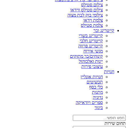
צילום סטילס
צילום סטילס ווידאו
צילומי בוק לבת מצוה
צלמת וידאו
צלמת סטילס
קייטרינג ובר
קייטרינג בשרי
קייטרינג חלבי
קייטרינג פרווה
מגשי אירוח
קינוחים/בר מתוקים
יינות ואלכוהול
עיצובי פירות
חנויות
חנויות אונליין
תכשיטים
כלי כסף
מתנות
נדוניה
ספרים ויודאיקה
ביגוד
תחום שירות