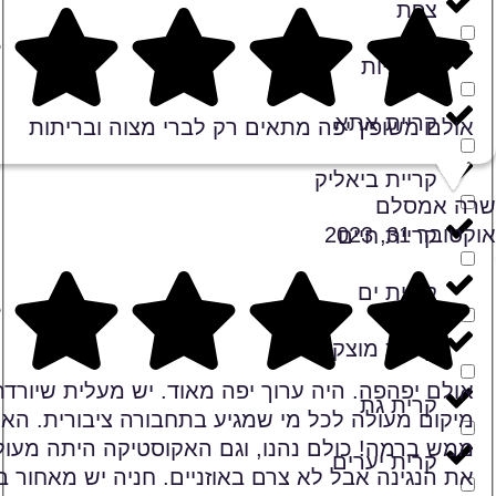
צפת
קוממיות
Rating 5 out of 5
קריית אתא
אולם משופץ יפה מתאים רק לברי מצוה ובריתות
קריית ביאליק
שרה אמסלם
אוקטובר 31, 2023
קריית חיים
קריית ים
Rating 5 out of 5
קריית מוצקין
אולם יפהפה. היה ערוך יפה מאוד. יש מעלית שיורדת
קרית גת
מיקום מעולה לכל מי שמגיע בתחבורה ציבורית. האו
ממש ברמה! כולם נהנו, וגם האקוסטיקה היתה מעול
קרית יערים
את הנגינה אבל לא צרם באוזניים. חניה יש מאחור 