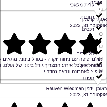
אדמה.
קרית מלאכי
רחובות
אסתי קויפמן
אוקטובר 31, 2023
רכסים
שומרון
Rating 5 out of 5
תל אביב
אולם יפיפה עם ניחוח יוקרה - בגודל בינוני. מתאים ל
מצווה. או לכל אירוע המצריך גודל בינוני של אולם.
תל ציון
שיפוץ לאחרונה ונראה נהדר!!
תפרח
ראובן וידמן Reuven Wiedman
אוקטובר 31, 2023