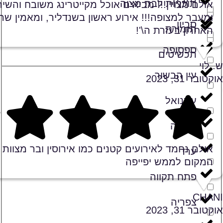
תוכניות לבת מצוה
אולם מצויין!!! מביאים אוכל מקייטרינג משובח והשי
ומעבר למצופה!!! אירוע ראשון בשנדליר, ומאמין שה
סביון
תזמורת
האחרון בעזרת ה\'!
ספסופה
תכשיטים
ש. לוי
עין הבשור
אוקטובר 31, 2023
עמנואל
Rating 5 out of 5
עפולה
אולם נחמד לאירועים קטנים כמו אירוסין ובר מצוות 
ערד
המקום לממש יפייפה
פתח תקווה
CHANI
צפריה
אוקטובר 31, 2023