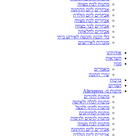
מתנות לבת מצווה
אביזרים ליום החתונה
אביזרים ליום הולדת
אביזרים לבת מצווה
אביזרים לבר מצווה
אביזרים לחלאקה
כלי הכנה והגשה לאירוע ביתי
מזכרות לאירועים
אודותינו
השראות
מגזין
מאמרים
שירי חתונה
ברכות
הפורום
מתנות מ- Aliexpress
מתנות להורים
מתנות לכלה ולאישה
מתנות לחתן ולבעל
מתנות למחותנים
מתנות לגיסים ולגיסות
מתנות לבת מצווה
אביזרים ליום החתונה
אביזרים ליום הולדת