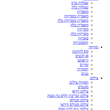
שמלות ערב
שמלות כלה
מאפרת
מאפרת ומסרקת
מאפרת ומסרקת כלה
מאפרת כלה
מסרקת
מסרקת כלה
פאניות
קוסמטיקה
מוזיקה
DJ לחתונה
dj לנשים
גראמען
זמרים
תזמורת
נגנים
צילום
הפקות צילום
מגנטים
צילום וידאו
צילום ועריכת קליפ בת מצוה
צילום סטילס
צילום סטילס ווידאו
צילומי בוק לבת מצוה