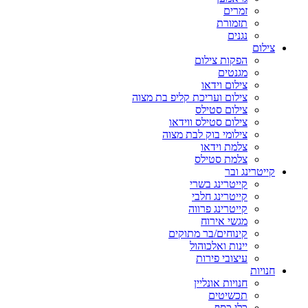
זמרים
תזמורת
נגנים
צילום
הפקות צילום
מגנטים
צילום וידאו
צילום ועריכת קליפ בת מצוה
צילום סטילס
צילום סטילס ווידאו
צילומי בוק לבת מצוה
צלמת וידאו
צלמת סטילס
קייטרינג ובר
קייטרינג בשרי
קייטרינג חלבי
קייטרינג פרווה
מגשי אירוח
קינוחים/בר מתוקים
יינות ואלכוהול
עיצובי פירות
חנויות
חנויות אונליין
תכשיטים
כלי כסף