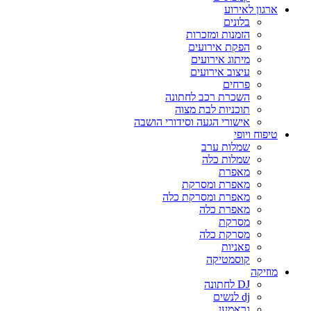
ארגון לאירוע
בלונים
הזמנות ומזכרות
הפקת אירועים
מיתוג אירועים
עיצוב אירועים
פרחים
השכרת רכב לחתונה
תוכניות לבת מצוה
אישורי הגעה וסידורי הושבה
טיפוח ויופי
שמלות ערב
שמלות כלה
מאפרת
מאפרת ומסרקת
מאפרת ומסרקת כלה
מאפרת כלה
מסרקת
מסרקת כלה
פאניות
קוסמטיקה
מוזיקה
DJ לחתונה
dj לנשים
גראמען