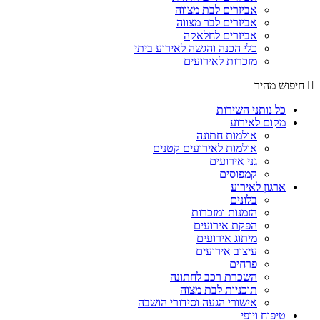
אביזרים לבת מצווה
אביזרים לבר מצווה
אביזרים לחלאקה
כלי הכנה והגשה לאירוע ביתי
מזכרות לאירועים
חיפוש מהיר
כל נותני השירות
מקום לאירוע
אולמות חתונה
אולמות לאירועים קטנים
גני אירועים
קמפוסים
ארגון לאירוע
בלונים
הזמנות ומזכרות
הפקת אירועים
מיתוג אירועים
עיצוב אירועים
פרחים
השכרת רכב לחתונה
תוכניות לבת מצוה
אישורי הגעה וסידורי הושבה
טיפוח ויופי