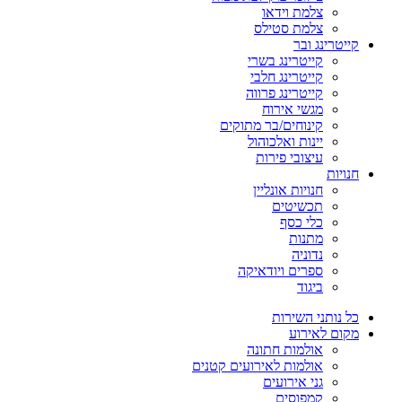
צלמת וידאו
צלמת סטילס
קייטרינג ובר
קייטרינג בשרי
קייטרינג חלבי
קייטרינג פרווה
מגשי אירוח
קינוחים/בר מתוקים
יינות ואלכוהול
עיצובי פירות
חנויות
חנויות אונליין
תכשיטים
כלי כסף
מתנות
נדוניה
ספרים ויודאיקה
ביגוד
כל נותני השירות
מקום לאירוע
אולמות חתונה
אולמות לאירועים קטנים
גני אירועים
קמפוסים