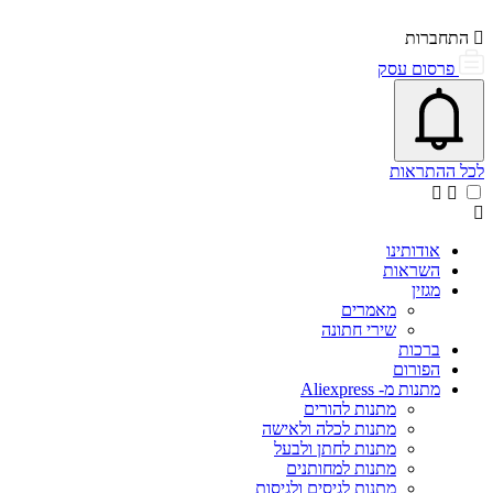
התחברות
פרסום עסק
פתיחת\סגירת מרכז התראות
אייקון פעמון
לכל ההתראות
אודותינו
השראות
מגזין
מאמרים
שירי חתונה
ברכות
הפורום
מתנות מ- Aliexpress
מתנות להורים
מתנות לכלה ולאישה
מתנות לחתן ולבעל
מתנות למחותנים
מתנות לגיסים ולגיסות