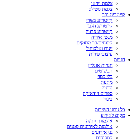
צלמת וידאו
צלמת סטילס
קייטרינג ובר
קייטרינג בשרי
קייטרינג חלבי
קייטרינג פרווה
מגשי אירוח
קינוחים/בר מתוקים
יינות ואלכוהול
עיצובי פירות
חנויות
חנויות אונליין
תכשיטים
כלי כסף
מתנות
נדוניה
ספרים ויודאיקה
ביגוד
כל נותני השירות
מקום לאירוע
אולמות חתונה
אולמות לאירועים קטנים
גני אירועים
קמפוסים