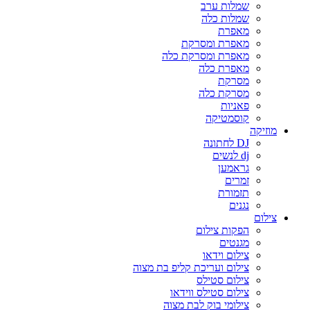
שמלות ערב
שמלות כלה
מאפרת
מאפרת ומסרקת
מאפרת ומסרקת כלה
מאפרת כלה
מסרקת
מסרקת כלה
פאניות
קוסמטיקה
מוזיקה
DJ לחתונה
dj לנשים
גראמען
זמרים
תזמורת
נגנים
צילום
הפקות צילום
מגנטים
צילום וידאו
צילום ועריכת קליפ בת מצוה
צילום סטילס
צילום סטילס ווידאו
צילומי בוק לבת מצוה