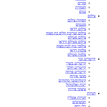
זמרים
תזמורת
נגנים
צילום
הפקות צילום
מגנטים
צילום וידאו
צילום ועריכת קליפ בת מצוה
צילום סטילס
צילום סטילס ווידאו
צילומי בוק לבת מצוה
צלמת וידאו
צלמת סטילס
קייטרינג ובר
קייטרינג בשרי
קייטרינג חלבי
קייטרינג פרווה
מגשי אירוח
קינוחים/בר מתוקים
יינות ואלכוהול
עיצובי פירות
חנויות
חנויות אונליין
תכשיטים
כלי כסף