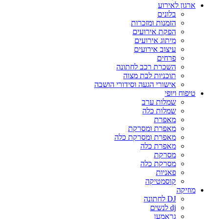
ארגון לאירוע
בלונים
הזמנות ומזכרות
הפקת אירועים
מיתוג אירועים
עיצוב אירועים
פרחים
השכרת רכב לחתונה
תוכניות לבת מצוה
אישורי הגעה וסידורי הושבה
טיפוח ויופי
שמלות ערב
שמלות כלה
מאפרת
מאפרת ומסרקת
מאפרת ומסרקת כלה
מאפרת כלה
מסרקת
מסרקת כלה
פאניות
קוסמטיקה
מוזיקה
DJ לחתונה
dj לנשים
גראמען