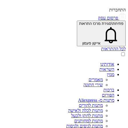
התחברות
פרסום עסק
פתיחת\סגירת מרכז התראות
אייקון פעמון
לכל ההתראות
אודותינו
השראות
מגזין
מאמרים
שירי חתונה
ברכות
הפורום
מתנות מ- Aliexpress
מתנות להורים
מתנות לכלה ולאישה
מתנות לחתן ולבעל
מתנות למחותנים
מתנות לגיסים ולגיסות