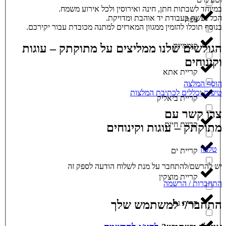
במיוחד לשבתות חתן, חינה ואירוסין ולכל אירוע משמח.
הכל נעשה בעבודת יד אוהבת ומדויקת.
צפת
בנוסף תוכלו להזמין ממגוון המארזים למתנה מכובדת עבור יקירכם.
קוממיות
הגולשים שלנו ממליצים על מתוקתק – עוגות
וקינוחים
קריית אתא
הוסף המלצה
טיפים וכללים לכתיבת המלצות
קריית ביאליק
צרו קשר עם
קריית חיים
מתוקתק – עוגות וקינוחים
טלפון
קריית ים
יש להרשם/להתחבר על מנת לשלוח הודעה לספק זה
קריית מוצקין
התחברות / הרשמה
התחבר/י למשתמש שלך
קרית גת