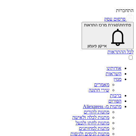
התחברות
פרסום עסק
פתיחת\סגירת מרכז התראות
אייקון פעמון
לכל ההתראות
אודותינו
השראות
מגזין
מאמרים
שירי חתונה
ברכות
הפורום
מתנות מ- Aliexpress
מתנות להורים
מתנות לכלה ולאישה
מתנות לחתן ולבעל
מתנות למחותנים
מתנות לגיסים ולגיסות