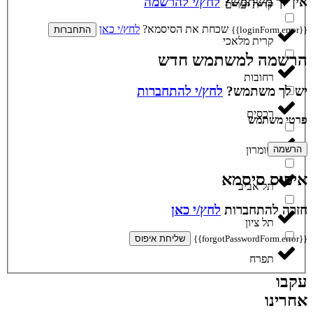
אין לך משתמש?
לחץ/י להרשמה
קרית יערים
שכחת את הסיסמא?
לחץ/י כאן
{{loginForm.error}}
התחברות
קרית מלאכי
הרשמה למשתמש חדש
רחובות
יש לך משתמש?
לחץ/י להתחברות
רכסים
פרטי משתמש
הרשמה
שומרון
איפוס סיסמא
תל אביב
חזרה להתחברות
לחץ/י כאן
תל ציון
{{forgotPasswordForm.error}}
שליחת איפוס
תפרח
עקבו
אחרינו