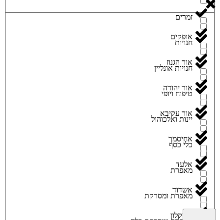
זמרים
אופקים
חנויות
אור הגנוז
חנויות אונליין
אור יהודה
טיפוח ויופי
אור עקיבא
יינות ואלכוהול
אחיסמך
כלי כסף
אלעד
מאפרת
אשדוד
מאפרת ומסרקת
אשקלון