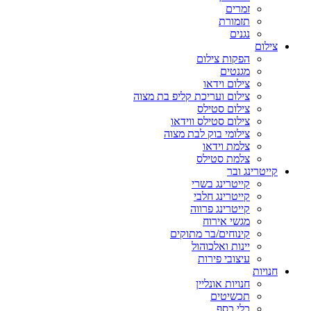
זמרים
תזמורת
נגנים
צילום
הפקות צילום
מגנטים
צילום וידאו
צילום ועריכת קליפ בת מצוה
צילום סטילס
צילום סטילס ווידאו
צילומי בוק לבת מצוה
צלמת וידאו
צלמת סטילס
קייטרינג ובר
קייטרינג בשרי
קייטרינג חלבי
קייטרינג פרווה
מגשי אירוח
קינוחים/בר מתוקים
יינות ואלכוהול
עיצובי פירות
חנויות
חנויות אונליין
תכשיטים
כלי כסף