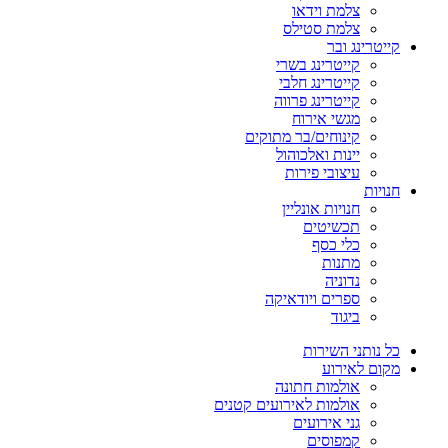
צלמת וידאו
צלמת סטילס
קייטרינג ובר
קייטרינג בשרי
קייטרינג חלבי
קייטרינג פרווה
מגשי אירוח
קינוחים/בר מתוקים
יינות ואלכוהול
עיצובי פירות
חנויות
חנויות אונליין
תכשיטים
כלי כסף
מתנות
נדוניה
ספרים ויודאיקה
ביגוד
כל נותני השירות
מקום לאירוע
אולמות חתונה
אולמות לאירועים קטנים
גני אירועים
קמפוסים