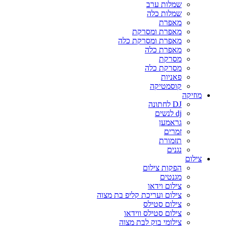
שמלות ערב
שמלות כלה
מאפרת
מאפרת ומסרקת
מאפרת ומסרקת כלה
מאפרת כלה
מסרקת
מסרקת כלה
פאניות
קוסמטיקה
מוזיקה
DJ לחתונה
dj לנשים
גראמען
זמרים
תזמורת
נגנים
צילום
הפקות צילום
מגנטים
צילום וידאו
צילום ועריכת קליפ בת מצוה
צילום סטילס
צילום סטילס ווידאו
צילומי בוק לבת מצוה