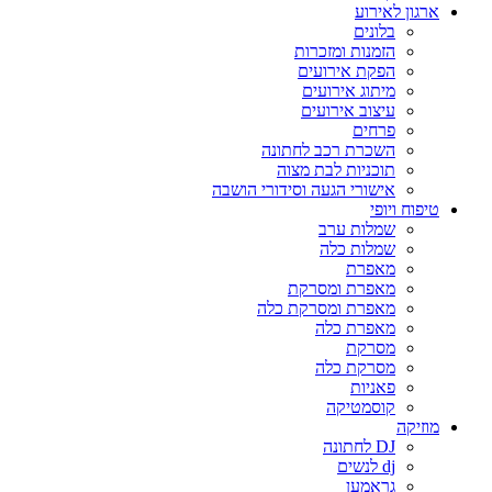
ארגון לאירוע
בלונים
הזמנות ומזכרות
הפקת אירועים
מיתוג אירועים
עיצוב אירועים
פרחים
השכרת רכב לחתונה
תוכניות לבת מצוה
אישורי הגעה וסידורי הושבה
טיפוח ויופי
שמלות ערב
שמלות כלה
מאפרת
מאפרת ומסרקת
מאפרת ומסרקת כלה
מאפרת כלה
מסרקת
מסרקת כלה
פאניות
קוסמטיקה
מוזיקה
DJ לחתונה
dj לנשים
גראמען