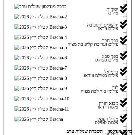
יסודות
צילום
ירושלים והסביבה
צילום וידאו
כפר חבד
צילום ועריכת קליפ בת מצוה
כפר סבא
צילום סטילס
כרמיאל
צילום סטילס ווידאו
לוד
צילומי בוק לבת מצוה
מבוא חורון
צלמת וידאו
מגדל העמק
צלמת סטילס
ברכה מנדלסון – השכרת שמלות ערב
מודיעין