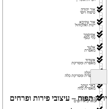
אור יהודה
טיפוח ויופי
אור עקיבא
יינות ואלכוהול
אחיסמך
כלי כסף
אלעד
מאפרת
אשדוד
מאפרת ומסרקת
אשקלון
מאפרת ומסרקת כלה
באר יעקב
מאפרת כלה
ירוק תפוח – עיצובי פירות ופרחים
באר שבע
מארגן אירועים