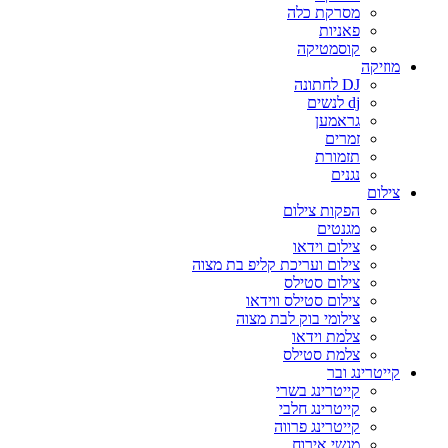
מסרקת כלה
פאניות
קוסמטיקה
מוזיקה
DJ לחתונה
dj לנשים
גראמען
זמרים
תזמורת
נגנים
צילום
הפקות צילום
מגנטים
צילום וידאו
צילום ועריכת קליפ בת מצוה
צילום סטילס
צילום סטילס ווידאו
צילומי בוק לבת מצוה
צלמת וידאו
צלמת סטילס
קייטרינג ובר
קייטרינג בשרי
קייטרינג חלבי
קייטרינג פרווה
מגשי אירוח