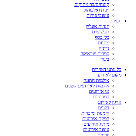
קינוחים/בר מתוקים
יינות ואלכוהול
עיצובי פירות
חנויות
חנויות אונליין
תכשיטים
כלי כסף
מתנות
נדוניה
ספרים ויודאיקה
ביגוד
כל נותני השירות
מקום לאירוע
אולמות חתונה
אולמות לאירועים קטנים
גני אירועים
קמפוסים
ארגון לאירוע
בלונים
הזמנות ומזכרות
הפקת אירועים
מיתוג אירועים
עיצוב אירועים
פרחים