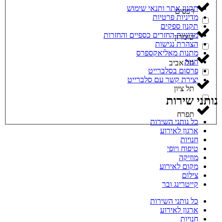
תקנון אתר ותנאי שימוש
רכסים
מדיניות פרטיות
תקנון ספקים
מדיניות החזרים כספיים והחזרות
שומרון
הצהרת נגישות
מתנות מאליאקספרס
חנות
תל אביב
פרסום בסלברייט
יצירת קשר עם סלברייט
תל ציון
נותני שירות
תפרח
כל נותני השירות
ארגון לאירוע
חנויות
טיפוח ויופי
מוזיקה
מקום לאירוע
צילום
קייטרינג ובר
כל נותני השירות
ארגון לאירוע
חנויות