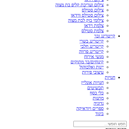
צילום ועריכת קליפ בת מצוה
צילום סטילס
צילום סטילס ווידאו
צילומי בוק לבת מצוה
צלמת וידאו
צלמת סטילס
קייטרינג ובר
קייטרינג בשרי
קייטרינג חלבי
קייטרינג פרווה
מגשי אירוח
קינוחים/בר מתוקים
יינות ואלכוהול
עיצובי פירות
חנויות
חנויות אונליין
תכשיטים
כלי כסף
מתנות
נדוניה
ספרים ויודאיקה
ביגוד