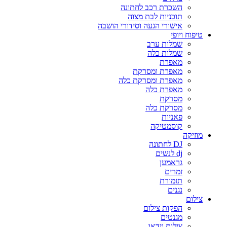
השכרת רכב לחתונה
תוכניות לבת מצוה
אישורי הגעה וסידורי הושבה
טיפוח ויופי
שמלות ערב
שמלות כלה
מאפרת
מאפרת ומסרקת
מאפרת ומסרקת כלה
מאפרת כלה
מסרקת
מסרקת כלה
פאניות
קוסמטיקה
מוזיקה
DJ לחתונה
dj לנשים
גראמען
זמרים
תזמורת
נגנים
צילום
הפקות צילום
מגנטים
צילום וידאו