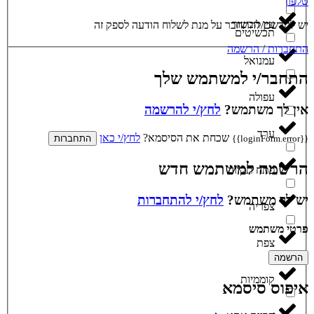
טלפון
עין הבשור
יש להרשם/להתחבר על מנת לשלוח הודעה לספק זה
תכשיטים
התחברות / הרשמה
עמנואל
התחבר/י למשתמש שלך
עפולה
אין לך משתמש?
לחץ/י להרשמה
ערד
שכחת את הסיסמא?
לחץ/י כאן
{{loginForm.error}}
התחברות
הרשמה למשתמש חדש
פתח תקווה
יש לך משתמש?
לחץ/י להתחברות
צפריה
פרטי משתמש
צפת
הרשמה
קוממיות
איפוס סיסמא