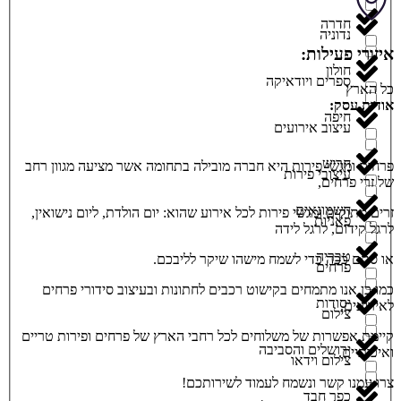
חדרה
נדוניה
איזורי פעילות:
חולון
ספרים ויודאיקה
כל הארץ
אודות עסק:
חיפה
עיצוב אירועים
חריש
פרחים ומגשי פירות היא חברה מובילה בתחומה אשר מציעה מגוון רחב
עיצובי פירות
של זרי פרחים,
חשמונאים
זרים מתוקים ומגשי פירות לכל אירוע שהוא: יום הולדת, ליום נישואין,
פאניות
לרגל קידום, לרגל לידה
טבריה
או סתם ככה כדי לשמח מישהו שיקר לליבכם.
פרחים
כמו כן אנו מתמחים בקישוט רכבים לחתונות ובעיצוב סידורי פרחים
יסודות
לאירועים.
צילום
קיימת אפשרות של משלוחים לכל רחבי הארץ של פרחים ופירות טריים
ירושלים והסביבה
ואיכותיים.
צילום וידאו
צרו עמנו קשר ונשמח לעמוד לשירותכם!
כפר חבד