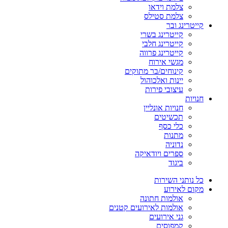
צלמת וידאו
צלמת סטילס
קייטרינג ובר
קייטרינג בשרי
קייטרינג חלבי
קייטרינג פרווה
מגשי אירוח
קינוחים/בר מתוקים
יינות ואלכוהול
עיצובי פירות
חנויות
חנויות אונליין
תכשיטים
כלי כסף
מתנות
נדוניה
ספרים ויודאיקה
ביגוד
כל נותני השירות
מקום לאירוע
אולמות חתונה
אולמות לאירועים קטנים
גני אירועים
קמפוסים