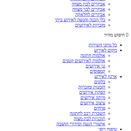
אביזרים לבת מצווה
אביזרים לבר מצווה
אביזרים לחלאקה
כלי הכנה והגשה לאירוע ביתי
מזכרות לאירועים
חיפוש מהיר
כל נותני השירות
מקום לאירוע
אולמות חתונה
אולמות לאירועים קטנים
גני אירועים
קמפוסים
ארגון לאירוע
בלונים
הזמנות ומזכרות
הפקת אירועים
מיתוג אירועים
עיצוב אירועים
פרחים
השכרת רכב לחתונה
תוכניות לבת מצוה
אישורי הגעה וסידורי הושבה
טיפוח ויופי