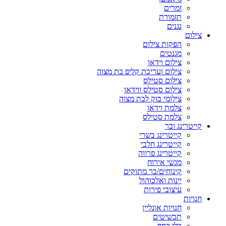
זמרים
תזמורת
נגנים
צילום
הפקות צילום
מגנטים
צילום וידאו
צילום ועריכת קליפ בת מצוה
צילום סטילס
צילום סטילס ווידאו
צילומי בוק לבת מצוה
צלמת וידאו
צלמת סטילס
קייטרינג ובר
קייטרינג בשרי
קייטרינג חלבי
קייטרינג פרווה
מגשי אירוח
קינוחים/בר מתוקים
יינות ואלכוהול
עיצובי פירות
חנויות
חנויות אונליין
תכשיטים
כלי כסף