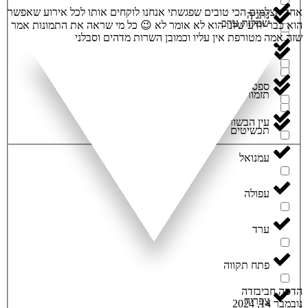
אחד הצלמים הכי טובים שפגשתי אנחנו לוקחים אותו לכל אירוע שאפשר
נתניה
שמלות ערב
הוא כבר יודע שלנו הוא לא אומר לא 😉 כל מי שראה את התמונות אמר
שזה אמה מטורפת אין עליו וכמובן השרות מדהים וסבלני
סביון
תוכניות לבת מצוה
ספסופה
תזמורת
עין הבשור
תכשיטים
עמנואל
עפולה
ערד
פתח תקווה
הדסה חביבזדה
צפריה
נובמבר 14, 2024