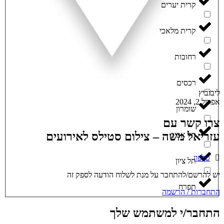
קרית יערים
קרית מלאכי
רחובות
רכסים
ליבוביץ
אפריל 2, 2024
שומרון
צרו קשר עם
עזריאל משה – צילום סטילס לאירועים
תל אביב
טלפון
תל ציון
יש להרשם/להתחבר על מנת לשלוח הודעה לספק זה
תפרח
התחברות / הרשמה
התחבר/י למשתמש שלך