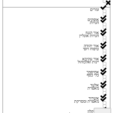
זמרים
אופקים
חנויות
אור הגנוז
חנויות אונליין
אור יהודה
טיפוח ויופי
אור עקיבא
יינות ואלכוהול
אחיסמך
כלי כסף
אלעד
מאפרת
אשדוד
מאפרת ומסרקת
אשקלון