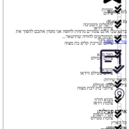
יסודות
0/5 Rating
צילום
(0 Ratings)
ירושלים והסביבה
צילום וידאו
ברגע שבו אתם עומדים מתחת לחופה אני מזמין אתכם להפוך את
הרגעים המקודשים לחוויה שתישאר...
כפר חבד
עוד על העסק
צילום ועריכת קליפ בת מצוה
כפר סבא
צילום סטילס
כרמיאל
צילום סטילס ווידאו
תחומי שירות:
לוד
צילום
,
צילום סטילס
צילומי בוק לבת מצוה
מבוא חורון
צלמת וידאו
איזורי פעילות:
מגדל העמק
צלמת סטילס
כל הארץ
אודות עסק: