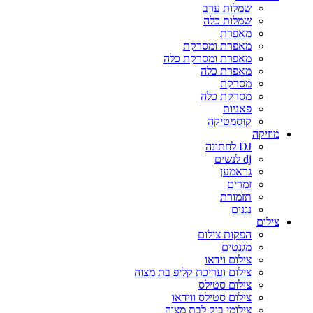
שמלות ערב
שמלות כלה
מאפרת
מאפרת ומסרקת
מאפרת ומסרקת כלה
מאפרת כלה
מסרקת
מסרקת כלה
פאניות
קוסמטיקה
מוזיקה
DJ לחתונה
dj לנשים
גראמען
זמרים
תזמורת
נגנים
צילום
הפקות צילום
מגנטים
צילום וידאו
צילום ועריכת קליפ בת מצוה
צילום סטילס
צילום סטילס ווידאו
צילומי בוק לבת מצוה