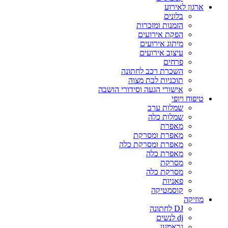
ארגון לאירוע
בלונים
הזמנות ומזכרות
הפקת אירועים
מיתוג אירועים
עיצוב אירועים
פרחים
השכרת רכב לחתונה
תוכניות לבת מצוה
אישורי הגעה וסידורי הושבה
טיפוח ויופי
שמלות ערב
שמלות כלה
מאפרת
מאפרת ומסרקת
מאפרת ומסרקת כלה
מאפרת כלה
מסרקת
מסרקת כלה
פאניות
קוסמטיקה
מוזיקה
DJ לחתונה
dj לנשים
גראמען