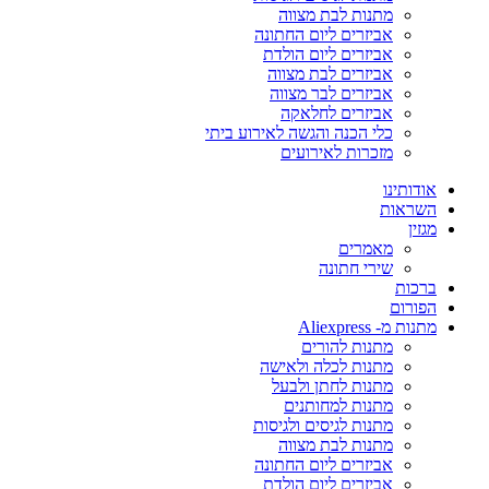
מתנות לבת מצווה
אביזרים ליום החתונה
אביזרים ליום הולדת
אביזרים לבת מצווה
אביזרים לבר מצווה
אביזרים לחלאקה
כלי הכנה והגשה לאירוע ביתי
מזכרות לאירועים
אודותינו
השראות
מגזין
מאמרים
שירי חתונה
ברכות
הפורום
מתנות מ- Aliexpress
מתנות להורים
מתנות לכלה ולאישה
מתנות לחתן ולבעל
מתנות למחותנים
מתנות לגיסים ולגיסות
מתנות לבת מצווה
אביזרים ליום החתונה
אביזרים ליום הולדת