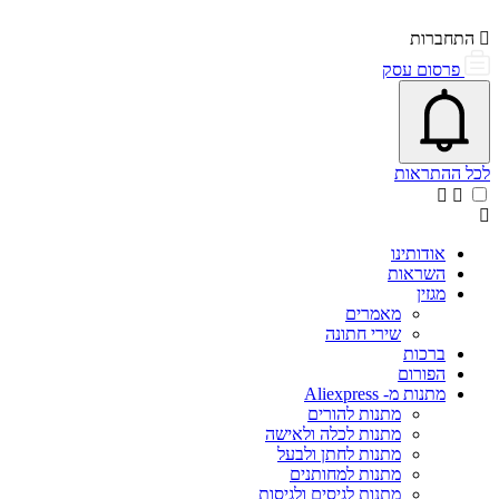
התחברות
פרסום עסק
פתיחת\סגירת מרכז התראות
אייקון פעמון
לכל ההתראות
אודותינו
השראות
מגזין
מאמרים
שירי חתונה
ברכות
הפורום
מתנות מ- Aliexpress
מתנות להורים
מתנות לכלה ולאישה
מתנות לחתן ולבעל
מתנות למחותנים
מתנות לגיסים ולגיסות