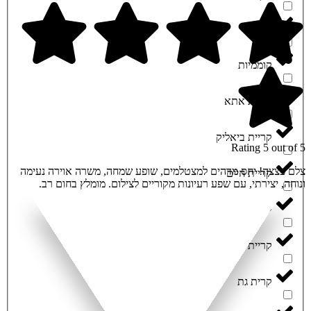
צפת
קוממיות
קריית אתא
קריית ביאליק
Rating 5 out of 5
צלם פצצה! יחס מדהים למצטלמים, שופע שמחה, משרה אוירה נעימה
קריית חיים
ונוחה, יצירתי, עם שפע רעיונות מקוריים לצילום. מומלץ בחום רב.
קריית ים
קריית מוצקין
קרית גת