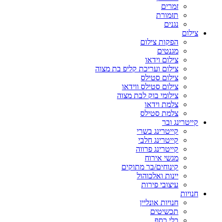
זמרים
תזמורת
נגנים
צילום
הפקות צילום
מגנטים
צילום וידאו
צילום ועריכת קליפ בת מצוה
צילום סטילס
צילום סטילס ווידאו
צילומי בוק לבת מצוה
צלמת וידאו
צלמת סטילס
קייטרינג ובר
קייטרינג בשרי
קייטרינג חלבי
קייטרינג פרווה
מגשי אירוח
קינוחים/בר מתוקים
יינות ואלכוהול
עיצובי פירות
חנויות
חנויות אונליין
תכשיטים
כלי כסף