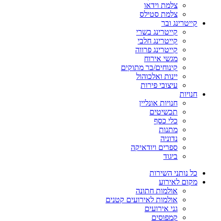
צלמת וידאו
צלמת סטילס
קייטרינג ובר
קייטרינג בשרי
קייטרינג חלבי
קייטרינג פרווה
מגשי אירוח
קינוחים/בר מתוקים
יינות ואלכוהול
עיצובי פירות
חנויות
חנויות אונליין
תכשיטים
כלי כסף
מתנות
נדוניה
ספרים ויודאיקה
ביגוד
כל נותני השירות
מקום לאירוע
אולמות חתונה
אולמות לאירועים קטנים
גני אירועים
קמפוסים