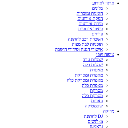
ארגון לאירוע
בלונים
הזמנות ומזכרות
הפקת אירועים
מיתוג אירועים
עיצוב אירועים
פרחים
השכרת רכב לחתונה
תוכניות לבת מצוה
אישורי הגעה וסידורי הושבה
טיפוח ויופי
שמלות ערב
שמלות כלה
מאפרת
מאפרת ומסרקת
מאפרת ומסרקת כלה
מאפרת כלה
מסרקת
מסרקת כלה
פאניות
קוסמטיקה
מוזיקה
DJ לחתונה
dj לנשים
גראמען