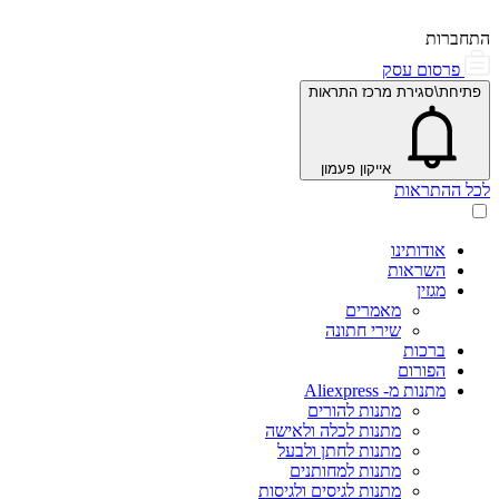
התחברות
פרסום עסק
פתיחת\סגירת מרכז התראות
אייקון פעמון
לכל ההתראות
אודותינו
השראות
מגזין
מאמרים
שירי חתונה
ברכות
הפורום
מתנות מ- Aliexpress
מתנות להורים
מתנות לכלה ולאישה
מתנות לחתן ולבעל
מתנות למחותנים
מתנות לגיסים ולגיסות