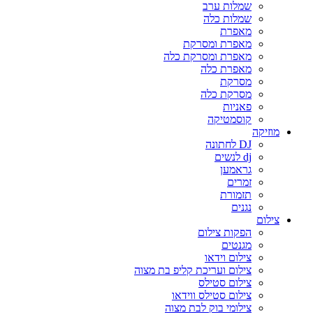
שמלות ערב
שמלות כלה
מאפרת
מאפרת ומסרקת
מאפרת ומסרקת כלה
מאפרת כלה
מסרקת
מסרקת כלה
פאניות
קוסמטיקה
מוזיקה
DJ לחתונה
dj לנשים
גראמען
זמרים
תזמורת
נגנים
צילום
הפקות צילום
מגנטים
צילום וידאו
צילום ועריכת קליפ בת מצוה
צילום סטילס
צילום סטילס ווידאו
צילומי בוק לבת מצוה