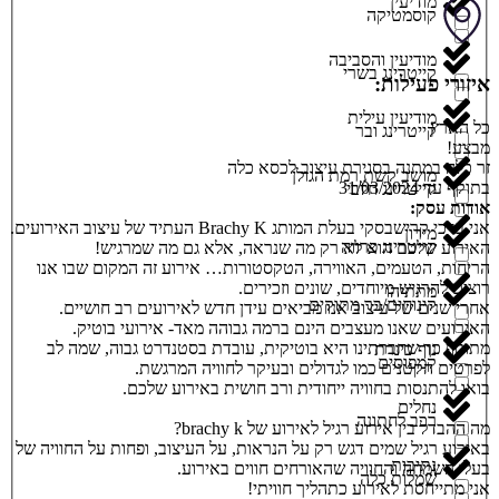
מודיעין
קוסמטיקה
מודיעין והסביבה
קייטרינג בשרי
איזורי פעילות:
מודיעין עילית
כל הארץ
קייטרינג ובר
מבצע!
זר כלה במתנה בסגירת עיצוב לכסא כלה
מושב קשת רמת הגולן
בתוקף עד 31/03/2024
קייטרינג חלבי
אודות עסק:
אני ברכי קרישבסקי בעלת המותג Brachy K העתיד של עיצוב האירועים.
מירון
קייטרינג פרווה
האירוע שלכם הוא לא רק מה שנראה, אלא גם מה שמרגיש!
הריחות, הטעמים, האווירה, הטקסטורות… אירוע זה המקום שבו אנו
רוצים להרגיש מיוחדים, שונים וזכירים.
מתתיהו
קינוחים/בר מתוקים
אחרי שנים של עיצוב אנו מביאים עידן חדש לאירועים רב חושיים.
האירועים שאנו מעצבים הינם ברמה גבוהה מאד- אירועי בוטיק.
מתוקף כך שחברתינו היא בוטיקית, עובדת בסטנדרט גבוה, שמה לב
נוף כינרת
קמפוסים
לפרטים הקטנים כמו לגדולים ובעיקר לחוויה המרגשת.
בואו להתנסות בחוויה ייחודית ורב חושית באירוע שלכם.
נחלים
רכב לחתונה
מה ההבדל בין אירוע רגיל לאירוע של brachy k?
באירוע רגיל שמים דגש רק על הנראות, על העיצוב, ופחות על החוויה של
נתיבות
בעלי השמחה והחוויה שהאורחים חווים באירוע.
שמלות כלה
אני מתייחסת לאירוע כתהליך חוויתי!