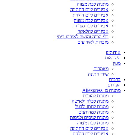
מתנות לבת מצווה
אביזרים ליום החתונה
אביזרים ליום הולדת
אביזרים לבת מצווה
אביזרים לבר מצווה
אביזרים לחלאקה
כלי הכנה והגשה לאירוע ביתי
מזכרות לאירועים
אודותינו
השראות
מגזין
מאמרים
שירי חתונה
ברכות
הפורום
מתנות מ- Aliexpress
מתנות להורים
מתנות לכלה ולאישה
מתנות לחתן ולבעל
מתנות למחותנים
מתנות לגיסים ולגיסות
מתנות לבת מצווה
אביזרים ליום החתונה
אביזרים ליום הולדת