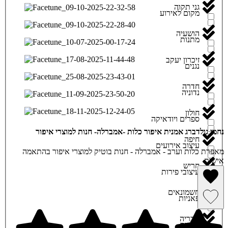
גני תקוה
מקום לאירוע
הושעיה
מתנות
זיכרון יעקב
נגנים
חדרה
נדוניה
חולון
ספרים ויודאיקה
נחמי גולדברג אמנית איפור כלות -אמברלה- חנות למוצרי איפור
חיפה
עיצוב אירועים
מאפרת כלות וערב - אמברלה - חנות בוטיק למוצרי איפור בהתאמה
אישית
חריש
עיצובי פירות
הסרה מרשימת מועדפים
חשמונאים
פאניות
שמירה ברשימת מועדפים
טבריה
פרחים