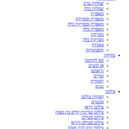
שמלות ערב
שמלות כלה
מאפרת
מאפרת ומסרקת
מאפרת ומסרקת כלה
מאפרת כלה
מסרקת
מסרקת כלה
פאניות
קוסמטיקה
מוזיקה
DJ לחתונה
dj לנשים
גראמען
זמרים
תזמורת
נגנים
צילום
הפקות צילום
מגנטים
צילום וידאו
צילום ועריכת קליפ בת מצוה
צילום סטילס
צילום סטילס ווידאו
צילומי בוק לבת מצוה