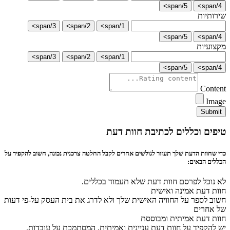
5/span>
4/span>
שירותיות
3/span>
2/span>
1/span>
5/span>
4/span>
מקצועיות
3/span>
2/span>
1/span>
5/span>
4/span>
Content
Image
Submit
טיפים וכללים לכתיבת חוות דעת
כדי שחוות הדעת שלך תעזור לגולשים אחרים לקבל החלטה צרכנית נכונה, חשוב להקפיד על
הכללים הבאים:
לא נוכל לפרסם חוות דעת שלא תעמוד בכללים.
חוות דעת אמינה ואישית
חשוב לספר על החוויה האישית שלך ולא לדרג את בית העסק על-פי דעות
של אחרים
חוות דעת אמיתית ומבוססת
יש להקפיד על חוות דעת עניינית ואמיתית, המסתמכת על עובדות.