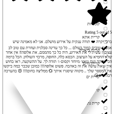
צפת
קוממיות
Rating 5 out of 5
קריית אתא
ברכי יקרה ❤️ תודה ענקית על אירוע מושלם. אני לא מאמינה שיש
אנשים טובים כמוך בעולם ... כל כך עדינה סבלנית ועוזרת עם טוב לב
קריית ביאליק
עצום!! עשית לי את האירוע, היה כל כך מהממם, את אלופה‼️ אין אחד
שלא החמיא על העיצוב. הכסא כלה, החופה, מרכזי השולחן. הכל ברמה
הכי גבוהה ועם טאצ׳ מיוחד וקסום✨ תודה לך. על ההשקעה, ראו בחוש
קריית חיים
איך שאת עושה את זה באהבה. פשוט אלופה!!! כמובן שכבר כמה ביקשו
את המספר שלך .. מקווה שיסגרו איתך 💞 ממליצה בחום!!! 😍 בהערכה
רבה ‼️💋😘
קריית ים
קריית מוצקין
קרית גת