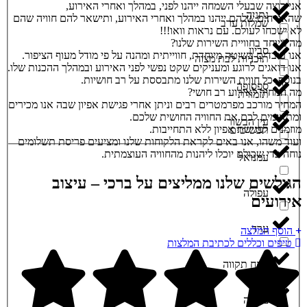
אני רוצה שבעלי השמחה ייהנו לפני, במהלך ואחרי האירוע,
נתניה
שהאורחים שלהם ייהנו במהלך ואחרי האירוע, ותישאר להם חוויה שהם
שמלות ערב
לא ישכחו לעולם. עם נראות וואו!!!
מה מיוחד בחוויית השירות שלנו?
סביון
אנו עובדים בשיטה מיוחדת, חווייתית ומהנה על פי מודל מעוף הציפור.
תוכניות לבת מצוה
אנו דואגים לרוגע ומעניקים שקט נפשי לפני האירוע ובמהלך ההכנות שלו.
בנוסף, כל חווית השירות שלנו מתבססת על רב חושיות.
ספסופה
מה המחיר לאירוע רב חושי?
תזמורת
המחיר מורכב מפרמטרים רבים וניתן אחרי פגישת אפיון שבה אנו מכירים
ומתאימים לכם את החוויה החושית שלכם.
עין הבשור
מוזמנים לפגישת אפיון ללא התחייבות.
תכשיטים
ועוד משהו, אנו באים לקראת הלקוחות שלנו ומציעים פריסת תשלומים
נוחה כדי שכולם יוכלו ליהנות מהחוויה העוצמתית.
עמנואל
הגולשים שלנו ממליצים על ברכי – עיצוב
עפולה
אירועים
ערד
הוסף המלצה
טיפים וכללים לכתיבת המלצות
פתח תקווה
צפריה