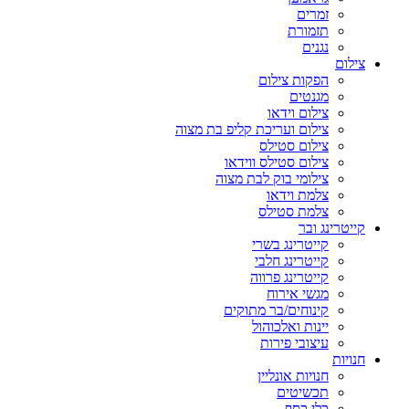
זמרים
תזמורת
נגנים
צילום
הפקות צילום
מגנטים
צילום וידאו
צילום ועריכת קליפ בת מצוה
צילום סטילס
צילום סטילס ווידאו
צילומי בוק לבת מצוה
צלמת וידאו
צלמת סטילס
קייטרינג ובר
קייטרינג בשרי
קייטרינג חלבי
קייטרינג פרווה
מגשי אירוח
קינוחים/בר מתוקים
יינות ואלכוהול
עיצובי פירות
חנויות
חנויות אונליין
תכשיטים
כלי כסף