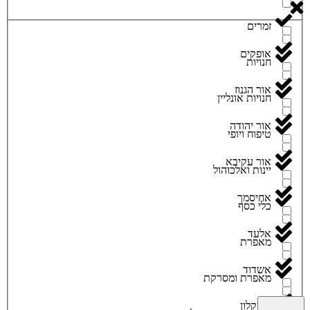
זמרים
אופקים
חנויות
אור הגנוז
חנויות אונליין
אור יהודה
טיפוח ויופי
אור עקיבא
יינות ואלכוהול
אחיסמך
כלי כסף
אלעד
מאפרת
אשדוד
מאפרת ומסרקת
אשקלון