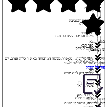
יסודות
צילום
ירושלים והסביבה
צילום וידאו
כפר חבד
צילום ועריכת קליפ בת מצוה
5/5 Rating
כפר סבא
צילום סטילס
(3 Ratings)
כרמיאל
היי, אני נחמי גולדברג, מאפרת מנוסה המתמחה באיפור כלות וערב, יום
צילום סטילס ווידאו
החתונה הוא יום מיוחד וחשוב...
עוד על העסק
לוד
צילומי בוק לבת מצוה
מבוא חורון
צלמת וידאו
מגדל העמק
צלמת סטילס
תחומי שירות:
ארגון לאירוע
,
עיצוב אירועים