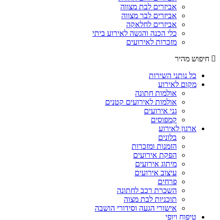
אביזרים לבת מצווה
אביזרים לבר מצווה
אביזרים לחלאקה
כלי הכנה והגשה לאירוע ביתי
מזכרות לאירועים
חיפוש מהיר
כל נותני השירות
מקום לאירוע
אולמות חתונה
אולמות לאירועים קטנים
גני אירועים
קמפוסים
ארגון לאירוע
בלונים
הזמנות ומזכרות
הפקת אירועים
מיתוג אירועים
עיצוב אירועים
פרחים
השכרת רכב לחתונה
תוכניות לבת מצוה
אישורי הגעה וסידורי הושבה
טיפוח ויופי