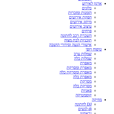
ארגון לאירוע
בלונים
הזמנות ומזכרות
הפקת אירועים
מיתוג אירועים
עיצוב אירועים
פרחים
השכרת רכב לחתונה
תוכניות לבת מצוה
אישורי הגעה וסידורי הושבה
טיפוח ויופי
שמלות ערב
שמלות כלה
מאפרת
מאפרת ומסרקת
מאפרת ומסרקת כלה
מאפרת כלה
מסרקת
מסרקת כלה
פאניות
קוסמטיקה
מוזיקה
DJ לחתונה
dj לנשים
גראמען