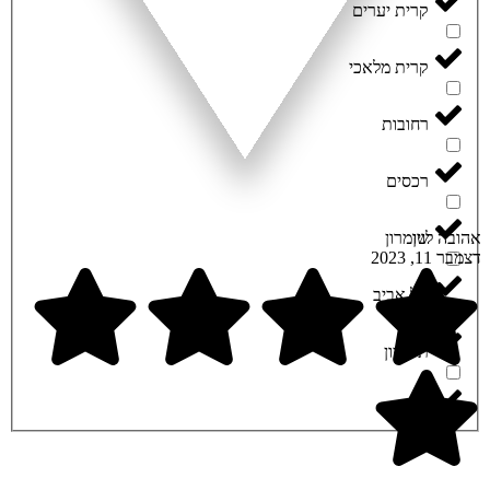
קרית יערים
קרית מלאכי
רחובות
רכסים
אהובה לוין
שומרון
דצמבר 11, 2023
תל אביב
תל ציון
תפרח