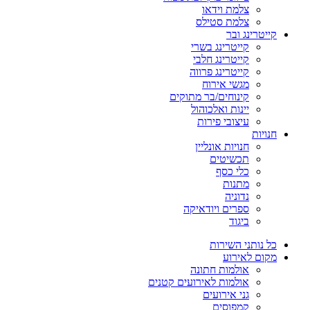
צלמת וידאו
צלמת סטילס
קייטרינג ובר
קייטרינג בשרי
קייטרינג חלבי
קייטרינג פרווה
מגשי אירוח
קינוחים/בר מתוקים
יינות ואלכוהול
עיצובי פירות
חנויות
חנויות אונליין
תכשיטים
כלי כסף
מתנות
נדוניה
ספרים ויודאיקה
ביגוד
כל נותני השירות
מקום לאירוע
אולמות חתונה
אולמות לאירועים קטנים
גני אירועים
קמפוסים