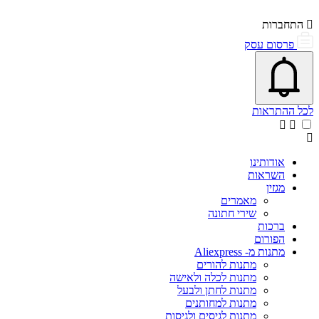
התחברות
פרסום עסק
פתיחת\סגירת מרכז התראות
אייקון פעמון
לכל ההתראות
אודותינו
השראות
מגזין
מאמרים
שירי חתונה
ברכות
הפורום
מתנות מ- Aliexpress
מתנות להורים
מתנות לכלה ולאישה
מתנות לחתן ולבעל
מתנות למחותנים
מתנות לגיסים ולגיסות