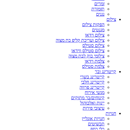
זמרים
תזמורת
נגנים
צילום
הפקות צילום
מגנטים
צילום וידאו
צילום ועריכת קליפ בת מצוה
צילום סטילס
צילום סטילס ווידאו
צילומי בוק לבת מצוה
צלמת וידאו
צלמת סטילס
קייטרינג ובר
קייטרינג בשרי
קייטרינג חלבי
קייטרינג פרווה
מגשי אירוח
קינוחים/בר מתוקים
יינות ואלכוהול
עיצובי פירות
חנויות
חנויות אונליין
תכשיטים
כלי כסף