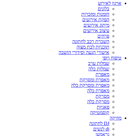
ארגון לאירוע
בלונים
הזמנות ומזכרות
הפקת אירועים
מיתוג אירועים
עיצוב אירועים
פרחים
השכרת רכב לחתונה
תוכניות לבת מצוה
אישורי הגעה וסידורי הושבה
טיפוח ויופי
שמלות ערב
שמלות כלה
מאפרת
מאפרת ומסרקת
מאפרת ומסרקת כלה
מאפרת כלה
מסרקת
מסרקת כלה
פאניות
קוסמטיקה
מוזיקה
DJ לחתונה
dj לנשים
גראמען