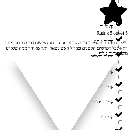
צפת
קוממיות
Rating 5 out of 5
קריית אתא
עשינו לבן חתונה עם די גיי אלעד זיני והיה יותר ממושלם כיף לעבוד איתו
דואג לכל הפרטים הקטנים ומגדיל ראש נשאר יותר מאוחר ממה שסגרנו
משמעותית אלוף
קריית ביאליק
קריית חיים
קריית ים
קריית מוצקין
קרית גת