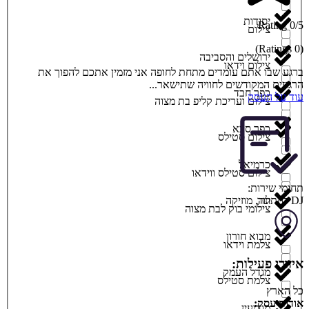
יסודות
0/5 Rating
צילום
(0 Ratings)
ירושלים והסביבה
צילום וידאו
ברגע שבו אתם עומדים מתחת לחופה אני מזמין אתכם להפוך את
הרגעים המקודשים לחוויה שתישאר...
כפר חבד
עוד על העסק
צילום ועריכת קליפ בת מצוה
כפר סבא
צילום סטילס
כרמיאל
צילום סטילס ווידאו
תחומי שירות:
DJ לחתונה
,
מוזיקה
לוד
צילומי בוק לבת מצוה
מבוא חורון
צלמת וידאו
איזורי פעילות:
מגדל העמק
צלמת סטילס
כל הארץ
אודות עסק:
מודיעין