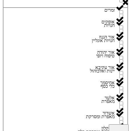
זמרים
אופקים
חנויות
אור הגנוז
חנויות אונליין
אור יהודה
טיפוח ויופי
אור עקיבא
יינות ואלכוהול
אחיסמך
כלי כסף
אלעד
מאפרת
אשדוד
מאפרת ומסרקת
אשקלון