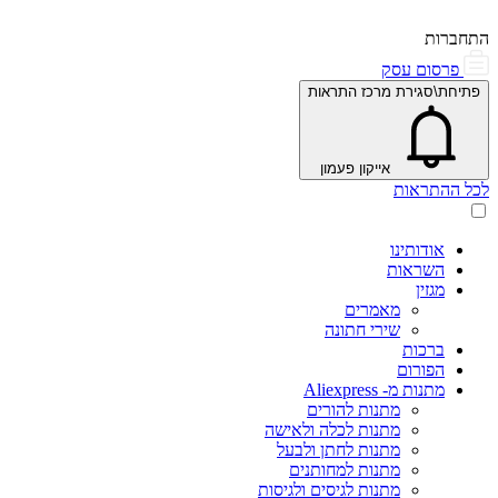
התחברות
פרסום עסק
פתיחת\סגירת מרכז התראות
אייקון פעמון
לכל ההתראות
אודותינו
השראות
מגזין
מאמרים
שירי חתונה
ברכות
הפורום
מתנות מ- Aliexpress
מתנות להורים
מתנות לכלה ולאישה
מתנות לחתן ולבעל
מתנות למחותנים
מתנות לגיסים ולגיסות