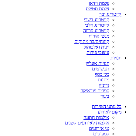
צלמת וידאו
צלמת סטילס
קייטרינג ובר
קייטרינג בשרי
קייטרינג חלבי
קייטרינג פרווה
מגשי אירוח
קינוחים/בר מתוקים
יינות ואלכוהול
עיצובי פירות
חנויות
חנויות אונליין
תכשיטים
כלי כסף
מתנות
נדוניה
ספרים ויודאיקה
ביגוד
כל נותני השירות
מקום לאירוע
אולמות חתונה
אולמות לאירועים קטנים
גני אירועים
קמפוסים