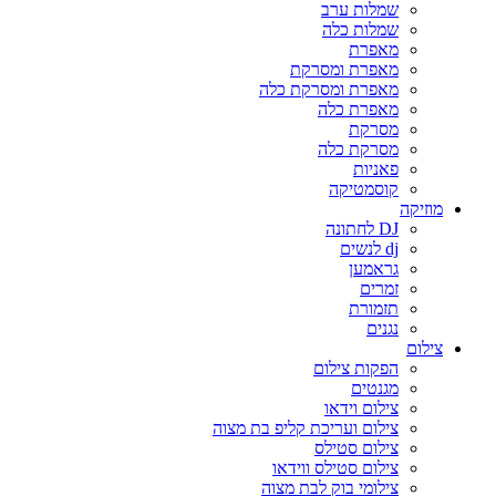
שמלות ערב
שמלות כלה
מאפרת
מאפרת ומסרקת
מאפרת ומסרקת כלה
מאפרת כלה
מסרקת
מסרקת כלה
פאניות
קוסמטיקה
מוזיקה
DJ לחתונה
dj לנשים
גראמען
זמרים
תזמורת
נגנים
צילום
הפקות צילום
מגנטים
צילום וידאו
צילום ועריכת קליפ בת מצוה
צילום סטילס
צילום סטילס ווידאו
צילומי בוק לבת מצוה