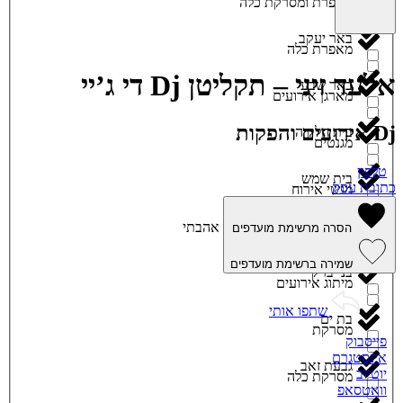
מאפרת ומסרקת כלה
באר יעקב
מאפרת כלה
אלעד זיני – תקליטן Dj די ג’יי
באר שבע
מארגן אירועים
Dj אירועים והפקות
בית חלקיה
מגנטים
טלפון
בית שמש
כתובת עסק
מגשי אירוח
ביתר עילית
אהבתי
הסרה מרשימת מועדפים
מוזיקה
שמירה ברשימת מועדפים
בני ברק
מיתוג אירועים
שתפו אותי
בת ים
מסרקת
פייסבוק
אינסטגרם
גבעת זאב
יוטיוב
מסרקת כלה
וואטסאפ