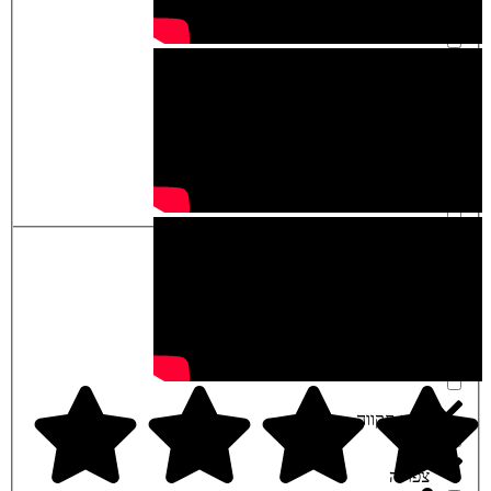
נתניה
שמלות ערב
סביון
תוכניות לבת מצוה
ספסופה
תזמורת
עין הבשור
תכשיטים
עמנואל
עפולה
ערד
פתח תקווה
צפריה