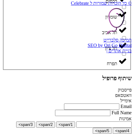
רכסים
© כל הזכויות שמורות ל Celebrate
שומרון
תל אביב
תמיכה סלברייט
SEO by Ori Go Digital
תל ציון
בניית אתרים |
תפרח
שיתוף פרופיל
פייסבוק
וואטסאפ
אימייל
Email
Full Name
אמינות
3/span>
2/span>
1/span>
5/span>
4/span>