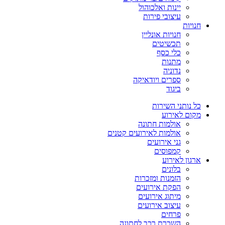
יינות ואלכוהול
עיצובי פירות
חנויות
חנויות אונליין
תכשיטים
כלי כסף
מתנות
נדוניה
ספרים ויודאיקה
ביגוד
כל נותני השירות
מקום לאירוע
אולמות חתונה
אולמות לאירועים קטנים
גני אירועים
קמפוסים
ארגון לאירוע
בלונים
הזמנות ומזכרות
הפקת אירועים
מיתוג אירועים
עיצוב אירועים
פרחים
השכרת רכב לחתונה