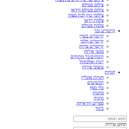
צילום סטילס
צילום סטילס ווידאו
צילומי בוק לבת מצוה
צלמת וידאו
צלמת סטילס
קייטרינג ובר
קייטרינג בשרי
קייטרינג חלבי
קייטרינג פרווה
מגשי אירוח
קינוחים/בר מתוקים
יינות ואלכוהול
עיצובי פירות
חנויות
חנויות אונליין
תכשיטים
כלי כסף
מתנות
נדוניה
ספרים ויודאיקה
ביגוד
תחום שירות