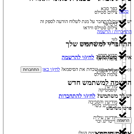
כפר סבא
טלפון
צילום סטילס
יש להרשם/להתחבר על מנת לשלוח הודעה לספק זה
כרמיאל
צילום סטילס ווידאו
התחברות / הרשמה
לוד
התחבר/י למשתמש שלך
צילומי בוק לבת מצוה
מבוא חורון
אין לך משתמש?
לחץ/י להרשמה
צלמת וידאו
שכחת את הסיסמא?
לחץ/י כאן
{{loginForm.error}}
התחברות
מגדל העמק
צלמת סטילס
הרשמה למשתמש חדש
מודיעין
קוסמטיקה
יש לך משתמש?
לחץ/י להתחברות
מודיעין והסביבה
קייטרינג בשרי
פרטי משתמש
מודיעין עילית
הרשמה
קייטרינג ובר
איפוס סיסמא
מושב קשת רמת הגולן