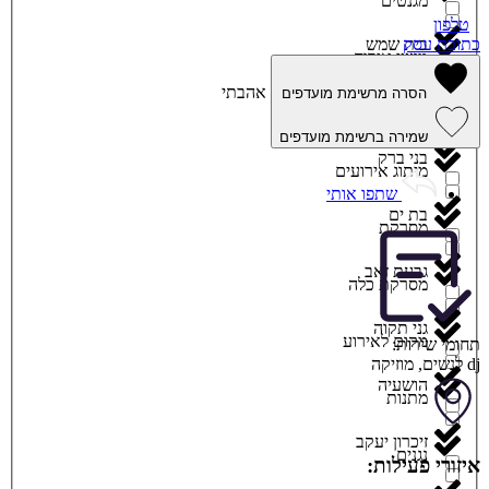
מגנטים
טלפון
בית שמש
כתובת עסק
מגשי אירוח
אהבתי
הסרה מרשימת מועדפים
ביתר עילית
מוזיקה
שמירה ברשימת מועדפים
בני ברק
מיתוג אירועים
שתפו אותי
בת ים
מסרקת
גבעת זאב
מסרקת כלה
גני תקוה
מקום לאירוע
תחומי שירות:
dj לנשים
,
מוזיקה
הושעיה
מתנות
זיכרון יעקב
נגנים
איזורי פעילות: