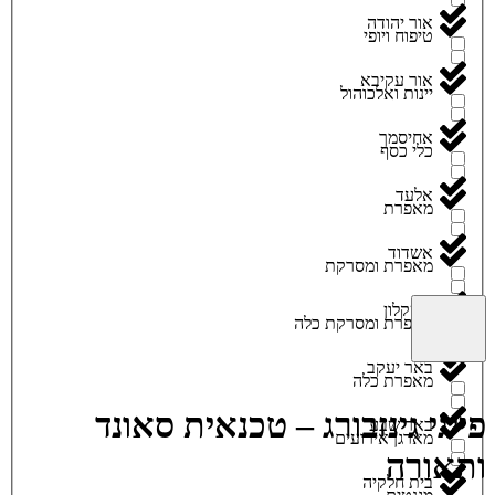
אור יהודה
טיפוח ויופי
אור עקיבא
יינות ואלכוהול
אחיסמך
כלי כסף
אלעד
מאפרת
אשדוד
מאפרת ומסרקת
אשקלון
מאפרת ומסרקת כלה
באר יעקב
מאפרת כלה
פייגי גינזבורג – טכנאית סאונד
באר שבע
מארגן אירועים
ותאורה
בית חלקיה