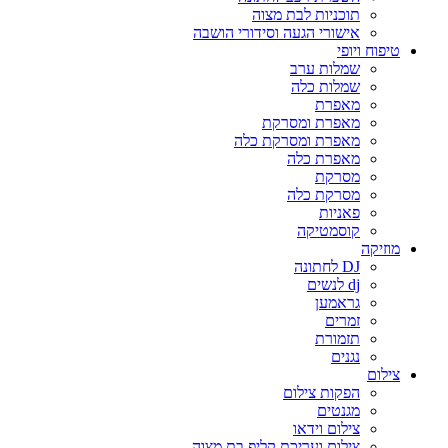
תוכניות לבת מצוה
אישורי הגעה וסידורי הושבה
טיפוח ויופי
שמלות ערב
שמלות כלה
מאפרת
מאפרת ומסרקת
מאפרת ומסרקת כלה
מאפרת כלה
מסרקת
מסרקת כלה
פאניות
קוסמטיקה
מוזיקה
DJ לחתונה
dj לנשים
גראמען
זמרים
תזמורת
נגנים
צילום
הפקות צילום
מגנטים
צילום וידאו
צילום ועריכת קליפ בת מצוה