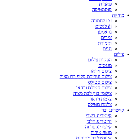
פאניות
קוסמטיקה
מוזיקה
DJ לחתונה
dj לנשים
גראמען
זמרים
תזמורת
נגנים
צילום
הפקות צילום
מגנטים
צילום וידאו
צילום ועריכת קליפ בת מצוה
צילום סטילס
צילום סטילס ווידאו
צילומי בוק לבת מצוה
צלמת וידאו
צלמת סטילס
קייטרינג ובר
קייטרינג בשרי
קייטרינג חלבי
קייטרינג פרווה
מגשי אירוח
קינוחים/בר מתוקים