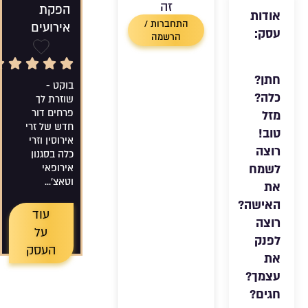
זה
הפקת
אודות
התחברות /
אירועים
עסק:
הרשמה
5/5 Rating
שמירה
חתן?
בוקט -
כלה?
שוזרת לך
פרחים דור
מזל
חדש של זרי
טוב!
אירוסין וזרי
רוצה
כלה בסגנון
לשמח
אירופאי
וטאצ'...
את
האישה?
עוד
רוצה
על
לפנק
העסק
את
עצמך?
חגים?