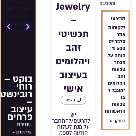
Jewelry
והסביבה
–
מבצע!
ללקוחות
תכשיטי
אתר
סלברייט
זהב
500 ₪
הנחה על
ויהלומים
מבחר
טבעות
בעיצוב
בוקט –
זהב
ויהלומים
רוחי
אישי
*מוגבל ל
רובינשטיי
15
–
טלפון
טבעות
עיצוב
הראשונות
פרחים
יש
להרשם/להתחבר
בתוקף עד
שזירת
על מנת לשלוח
פרחים -
הודעה לספק