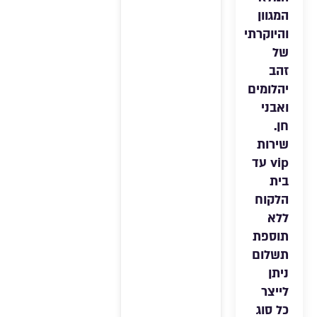
המגוון
והיוקרתי
של
זהב
יהלומים
ואבני
חן.
שירות
vip עד
בית
הלקוח
ללא
תוספת
תשלום
ניתן
לייצר
כל סוג