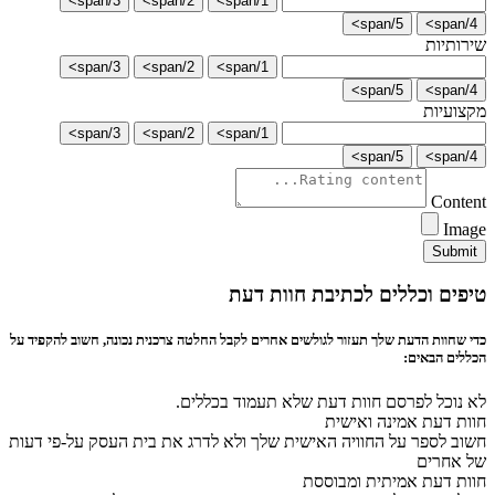
3/span>
2/span>
1/span>
5/span>
4/span>
שירותיות
3/span>
2/span>
1/span>
5/span>
4/span>
מקצועיות
3/span>
2/span>
1/span>
5/span>
4/span>
Content
Image
Submit
טיפים וכללים לכתיבת חוות דעת
כדי שחוות הדעת שלך תעזור לגולשים אחרים לקבל החלטה צרכנית נכונה, חשוב להקפיד על
הכללים הבאים:
לא נוכל לפרסם חוות דעת שלא תעמוד בכללים.
חוות דעת אמינה ואישית
חשוב לספר על החוויה האישית שלך ולא לדרג את בית העסק על-פי דעות
של אחרים
חוות דעת אמיתית ומבוססת