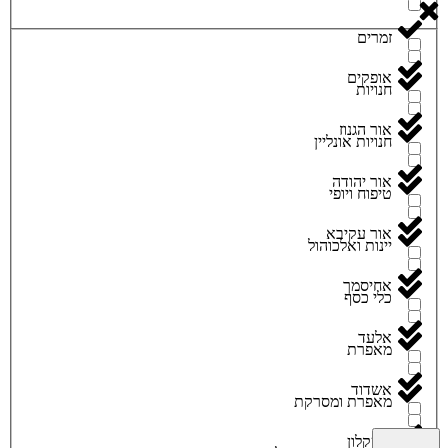
זמרים
אופקים
חנויות
אור הגנוז
חנויות אונליין
אור יהודה
טיפוח ויופי
אור עקיבא
יינות ואלכוהול
אחיסמך
כלי כסף
אלעד
מאפרת
אשדוד
מאפרת ומסרקת
אשקלון