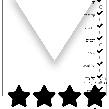
קרית יערים
קרית מלאכי
רחובות
רכסים
שומרון
תל אביב
תל ציון
שרה
דצמבר 17, 2025
תפרח