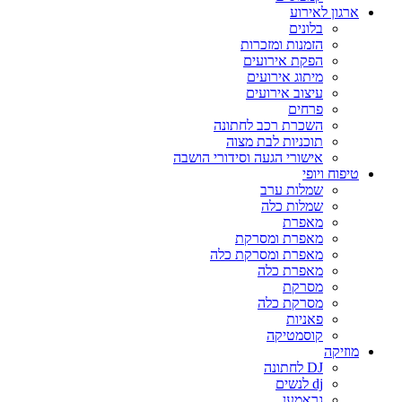
ארגון לאירוע
בלונים
הזמנות ומזכרות
הפקת אירועים
מיתוג אירועים
עיצוב אירועים
פרחים
השכרת רכב לחתונה
תוכניות לבת מצוה
אישורי הגעה וסידורי הושבה
טיפוח ויופי
שמלות ערב
שמלות כלה
מאפרת
מאפרת ומסרקת
מאפרת ומסרקת כלה
מאפרת כלה
מסרקת
מסרקת כלה
פאניות
קוסמטיקה
מוזיקה
DJ לחתונה
dj לנשים
גראמען