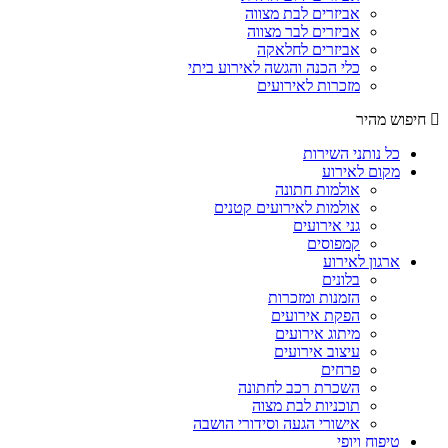
אביזרים לבת מצווה
אביזרים לבר מצווה
אביזרים לחלאקה
כלי הכנה והגשה לאירוע ביתי
מזכרות לאירועים
חיפוש מהיר
כל נותני השירות
מקום לאירוע
אולמות חתונה
אולמות לאירועים קטנים
גני אירועים
קמפוסים
ארגון לאירוע
בלונים
הזמנות ומזכרות
הפקת אירועים
מיתוג אירועים
עיצוב אירועים
פרחים
השכרת רכב לחתונה
תוכניות לבת מצוה
אישורי הגעה וסידורי הושבה
טיפוח ויופי