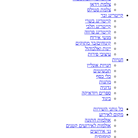
צלמת וידאו
צלמת סטילס
קייטרינג ובר
קייטרינג בשרי
קייטרינג חלבי
קייטרינג פרווה
מגשי אירוח
קינוחים/בר מתוקים
יינות ואלכוהול
עיצובי פירות
חנויות
חנויות אונליין
תכשיטים
כלי כסף
מתנות
נדוניה
ספרים ויודאיקה
ביגוד
כל נותני השירות
מקום לאירוע
אולמות חתונה
אולמות לאירועים קטנים
גני אירועים
קמפוסים