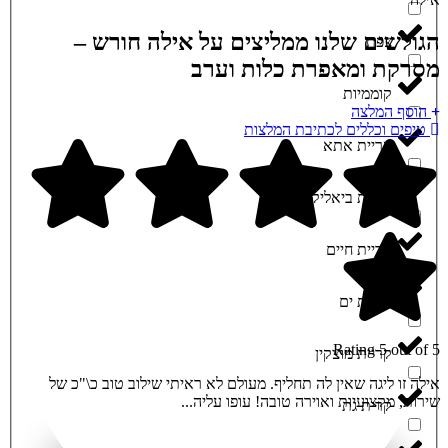
הגולשים שלנו ממליצים על אילה חורש –
צפת
מסרקת ומאפרת כלות וערב
קוממיות
הוסף המלצה
טיפים וכללים לכתיבת המלצות
קריית אתא
קריית ביאליק
קריית חיים
קריית ים
Rating 5 out of 5
קריית מוצקין
אילה זו ליגה שאין לה תחליף. מעולם לא ראיתי שילוב טוב כ\"כ של
שירות, מקצועיות ואוירה טובה! עופו עליה...
קרית גת