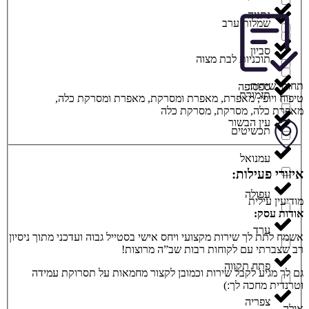
נתניה
שמלות ערב
סביון
תוכניות לבת מצוה
תחומי שירות:
ספסופה
תזמורת
טיפוח ויופי
,
מאפרת
,
מאפרת ומסרקת
,
מאפרת ומסרקת כלה
,
מאפרת כלה
,
מסרקת
,
מסרקת כלה
עין הבשור
תכשיטים
עמנואל
איזורי פעילות:
עפולה
מודיעין עילית
אודות עסק:
ערד
אשמח לתת לך שירות מקצועי ויחס אישי בסטייל גבוה ועדכני מתוך ניסיון
רב שצברתי עם לקוחות רבות שב”ה מרוצות!
פתח תקווה
גם לך מגיע לקבל שירות וכמובן לקצור מחמאות על תסרוקת עמידה
וטרנדית מחכה לך:)
צפריה
אילה