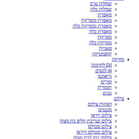
שמלות ערב
שמלות כלה
מאפרת
מאפרת ומסרקת
מאפרת ומסרקת כלה
מאפרת כלה
מסרקת
מסרקת כלה
פאניות
קוסמטיקה
מוזיקה
DJ לחתונה
dj לנשים
גראמען
זמרים
תזמורת
נגנים
צילום
הפקות צילום
מגנטים
צילום וידאו
צילום ועריכת קליפ בת מצוה
צילום סטילס
צילום סטילס ווידאו
צילומי בוק לבת מצוה