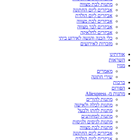
מתנות לבת מצווה
אביזרים ליום החתונה
אביזרים ליום הולדת
אביזרים לבת מצווה
אביזרים לבר מצווה
אביזרים לחלאקה
כלי הכנה והגשה לאירוע ביתי
מזכרות לאירועים
אודותינו
השראות
מגזין
מאמרים
שירי חתונה
ברכות
הפורום
מתנות מ- Aliexpress
מתנות להורים
מתנות לכלה ולאישה
מתנות לחתן ולבעל
מתנות למחותנים
מתנות לגיסים ולגיסות
מתנות לבת מצווה
אביזרים ליום החתונה
אביזרים ליום הולדת