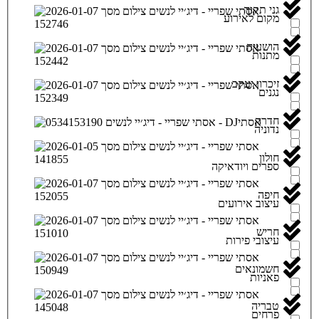
גני תקוה
מקום לאירוע
הושעיה
מתנות
זיכרון יעקב
נגנים
חדרה
נדוניה
חולון
ספרים ויודאיקה
חיפה
עיצוב אירועים
חריש
עיצובי פירות
חשמונאים
פאניות
טבריה
פרחים