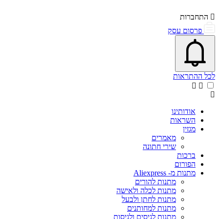
התחברות
פרסום עסק
פתיחת\סגירת מרכז התראות
אייקון פעמון
לכל ההתראות
אודותינו
השראות
מגזין
מאמרים
שירי חתונה
ברכות
הפורום
מתנות מ- Aliexpress
מתנות להורים
מתנות לכלה ולאישה
מתנות לחתן ולבעל
מתנות למחותנים
מתנות לגיסים ולגיסות