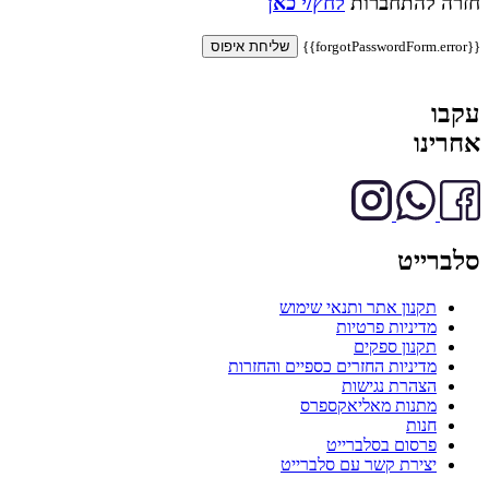
חזרה להתחברות
לחץ/י כאן
{{forgotPasswordForm.error}}
שליחת איפוס
עקבו
אחרינו
סלברייט
תקנון אתר ותנאי שימוש
מדיניות פרטיות
תקנון ספקים
מדיניות החזרים כספיים והחזרות
הצהרת נגישות
מתנות מאליאקספרס
חנות
פרסום בסלברייט
יצירת קשר עם סלברייט