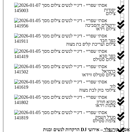
יסודות
צילום
ירושלים והסביבה
צילום וידאו
כפר חבד
צילום ועריכת קליפ בת מצוה
כפר סבא
צילום סטילס
כרמיאל
צילום סטילס ווידאו
לוד
צילומי בוק לבת מצוה
מבוא חורון
צלמת וידאו
מגדל העמק
צלמת סטילס
אסתי קורנפלד – אירועי DJ הרקדות לנשים ובנות