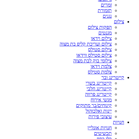
זמרים
תזמורת
נגנים
צילום
הפקות צילום
מגנטים
צילום וידאו
צילום ועריכת קליפ בת מצוה
צילום סטילס
צילום סטילס ווידאו
צילומי בוק לבת מצוה
צלמת וידאו
צלמת סטילס
קייטרינג ובר
קייטרינג בשרי
קייטרינג חלבי
קייטרינג פרווה
מגשי אירוח
קינוחים/בר מתוקים
יינות ואלכוהול
עיצובי פירות
חנויות
חנויות אונליין
תכשיטים
כלי כסף