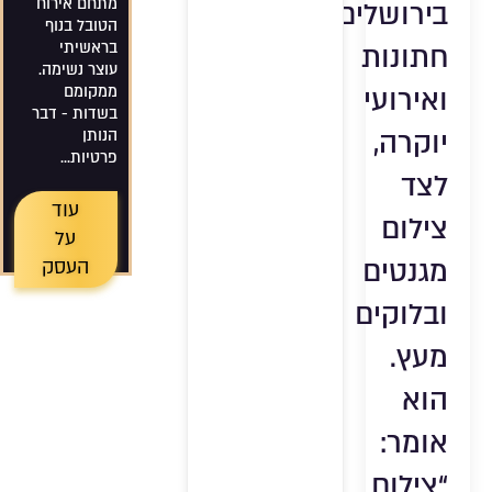
מתחם אירוח
בירושלים,
הטובל בנוף
בראשיתי
חתונות
עוצר נשימה.
ואירועי
ממקומם
בשדות - דבר
יוקרה,
הנותן
פרטיות...
לצד
עוד
צילום
על
מגנטים
העסק
ובלוקים
מעץ.
הוא
אומר:
“צילום