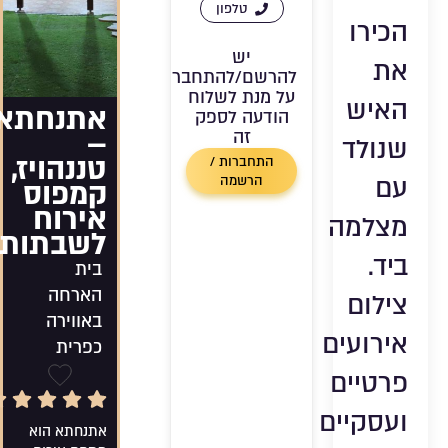
טלפון
הכירו
יש
את
להרשם/להתחבר
על מנת לשלוח
האיש
אתנחתא
הודעה לספק
–
זה
שנולד
טננהויז,
התחברות /
עם
הרשמה
קמפוס
אירוח
מצלמה
לשבתות
ביד.
בית
הארחה
צילום
באווירה
אירועים
כפרית
פרטיים
5/5 Rating
שמירה
ועסקיים
אתנחתא הוא