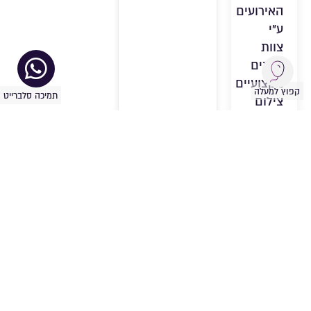
האירועים
ע”י
צוות
צלמים
מקצועיים
קפוץ למעלה
תמיכה סלברייט
צילום
וידאו
צילום
מגנטים
איכותיים
אלבומים
דיגיטליים
ועוד
מגוון
שירותים