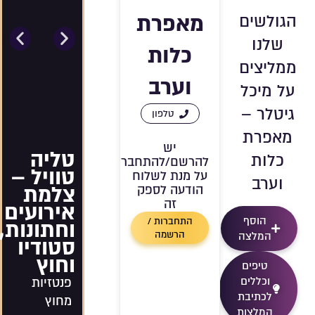
מאפרת
הגולשים
שלנו
כלות
ממליצים
וערב
על מיכל
גיטלר –
טלפון
מאפרת
יש
טליה
כלות
להרשם/להתחבר
טוויל –
על מנת לשלוח
וערב
צלמת
הודעה לספק
זה
אירועים
הוסף
התחברות /
וחתונות,
הרשמה
המלצה
סטודיו
וחוץ
טיפים
וכללים
פנטזיות
לכתיבת
מחוץ
המלצות