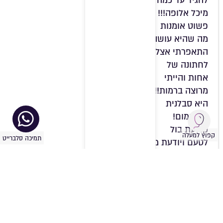
להגיד עד כמה
מיכל אלופה!!!
פשוט אומנות
מה שהיא עושה!
התאפרתי אצלה
לחתונה של
אחות והייתי
מרוצה ברמות!!
היא סבלנית
מקסימום!
קולעת בול
קפוץ למעלה
תמיכה סלברייט
לטעם ויודעת מה
רוצים במדויק!
ממליצה בחום!!
שושי איזינבך
דצמבר 4, 2023