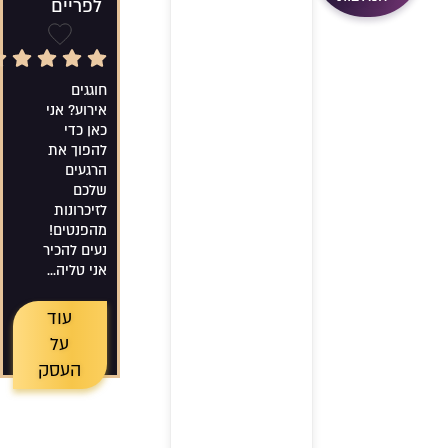
לפריים
5/5 Rating
שמירה
חוגגים
אירוע? אני
כאן כדי
להפוך את
הרגעים
שלכם
לזיכרונות
מהפנטים!
נעים להכיר
אני טליה...
עוד
על
העסק