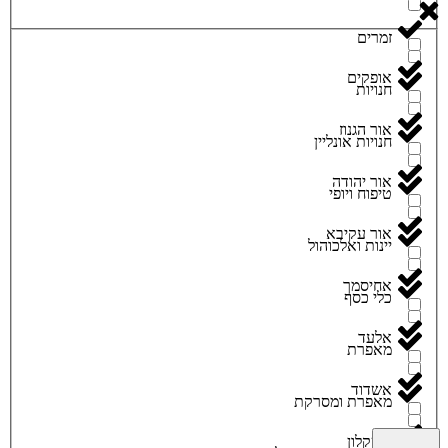
זמרים
אופקים
חנויות
אור הגנוז
חנויות אונליין
אור יהודה
טיפוח ויופי
אור עקיבא
יינות ואלכוהול
אחיסמך
כלי כסף
אלעד
מאפרת
אשדוד
מאפרת ומסרקת
אשקלון