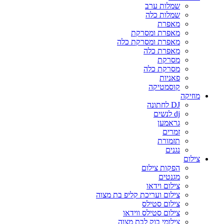
שמלות ערב
שמלות כלה
מאפרת
מאפרת ומסרקת
מאפרת ומסרקת כלה
מאפרת כלה
מסרקת
מסרקת כלה
פאניות
קוסמטיקה
מוזיקה
DJ לחתונה
dj לנשים
גראמען
זמרים
תזמורת
נגנים
צילום
הפקות צילום
מגנטים
צילום וידאו
צילום ועריכת קליפ בת מצוה
צילום סטילס
צילום סטילס ווידאו
צילומי בוק לבת מצוה