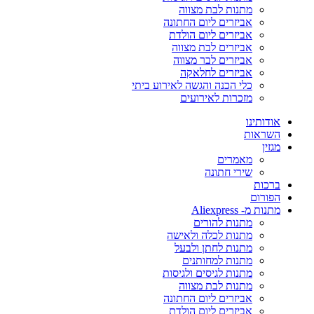
מתנות לבת מצווה
אביזרים ליום החתונה
אביזרים ליום הולדת
אביזרים לבת מצווה
אביזרים לבר מצווה
אביזרים לחלאקה
כלי הכנה והגשה לאירוע ביתי
מזכרות לאירועים
אודותינו
השראות
מגזין
מאמרים
שירי חתונה
ברכות
הפורום
מתנות מ- Aliexpress
מתנות להורים
מתנות לכלה ולאישה
מתנות לחתן ולבעל
מתנות למחותנים
מתנות לגיסים ולגיסות
מתנות לבת מצווה
אביזרים ליום החתונה
אביזרים ליום הולדת