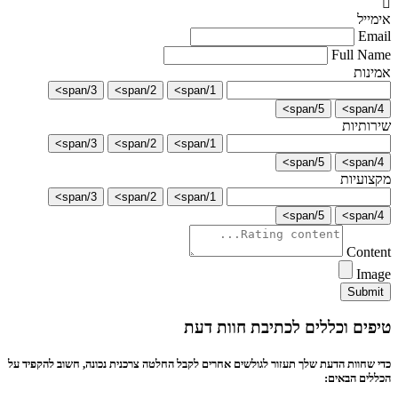
אימייל
Email
Full Name
אמינות
3/span>
2/span>
1/span>
5/span>
4/span>
שירותיות
3/span>
2/span>
1/span>
5/span>
4/span>
מקצועיות
3/span>
2/span>
1/span>
5/span>
4/span>
Content
Image
Submit
טיפים וכללים לכתיבת חוות דעת
כדי שחוות הדעת שלך תעזור לגולשים אחרים לקבל החלטה צרכנית נכונה, חשוב להקפיד על
הכללים הבאים: