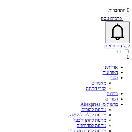
התחברות
פרסום עסק
פתיחת\סגירת מרכז התראות
אייקון פעמון
לכל ההתראות
אודותינו
השראות
מגזין
מאמרים
שירי חתונה
ברכות
הפורום
מתנות מ- Aliexpress
מתנות להורים
מתנות לכלה ולאישה
מתנות לחתן ולבעל
מתנות למחותנים
מתנות לגיסים ולגיסות