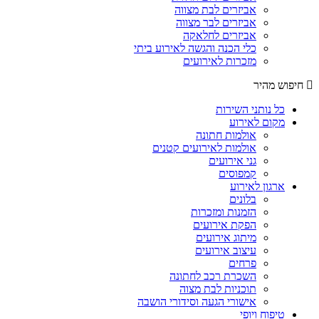
אביזרים לבת מצווה
אביזרים לבר מצווה
אביזרים לחלאקה
כלי הכנה והגשה לאירוע ביתי
מזכרות לאירועים
חיפוש מהיר
כל נותני השירות
מקום לאירוע
אולמות חתונה
אולמות לאירועים קטנים
גני אירועים
קמפוסים
ארגון לאירוע
בלונים
הזמנות ומזכרות
הפקת אירועים
מיתוג אירועים
עיצוב אירועים
פרחים
השכרת רכב לחתונה
תוכניות לבת מצוה
אישורי הגעה וסידורי הושבה
טיפוח ויופי