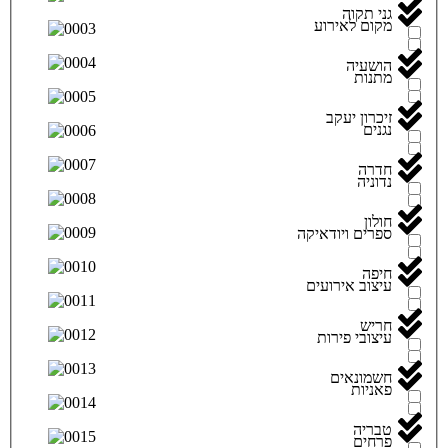
גני תקוה
מקום לאירוע
הושעיה
מתנות
זיכרון יעקב
נגנים
חדרה
נדוניה
חולון
ספרים ויודאיקה
חיפה
עיצוב אירועים
חריש
עיצובי פירות
חשמונאים
פאניות
טבריה
פרחים