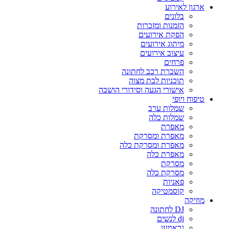
ארגון לאירוע
בלונים
הזמנות ומזכרות
הפקת אירועים
מיתוג אירועים
עיצוב אירועים
פרחים
השכרת רכב לחתונה
תוכניות לבת מצוה
אישורי הגעה וסידורי הושבה
טיפוח ויופי
שמלות ערב
שמלות כלה
מאפרת
מאפרת ומסרקת
מאפרת ומסרקת כלה
מאפרת כלה
מסרקת
מסרקת כלה
פאניות
קוסמטיקה
מוזיקה
DJ לחתונה
dj לנשים
גראמען