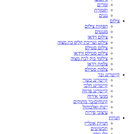
זמרים
תזמורת
נגנים
צילום
הפקות צילום
מגנטים
צילום וידאו
צילום ועריכת קליפ בת מצוה
צילום סטילס
צילום סטילס ווידאו
צילומי בוק לבת מצוה
צלמת וידאו
צלמת סטילס
קייטרינג ובר
קייטרינג בשרי
קייטרינג חלבי
קייטרינג פרווה
מגשי אירוח
קינוחים/בר מתוקים
יינות ואלכוהול
עיצובי פירות
חנויות
חנויות אונליין
תכשיטים
כלי כסף