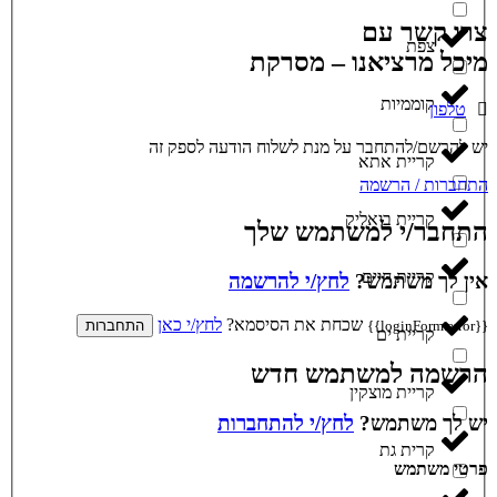
צרו קשר עם
צפת
מיכל מרציאנו – מסרקת
קוממיות
טלפון
יש להרשם/להתחבר על מנת לשלוח הודעה לספק זה
קריית אתא
התחברות / הרשמה
קריית ביאליק
התחבר/י למשתמש שלך
קריית חיים
אין לך משתמש?
לחץ/י להרשמה
שכחת את הסיסמא?
לחץ/י כאן
{{loginForm.error}}
התחברות
קריית ים
הרשמה למשתמש חדש
קריית מוצקין
יש לך משתמש?
לחץ/י להתחברות
קרית גת
פרטי משתמש