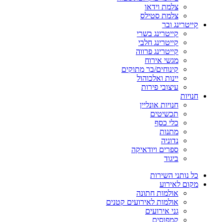
צלמת וידאו
צלמת סטילס
קייטרינג ובר
קייטרינג בשרי
קייטרינג חלבי
קייטרינג פרווה
מגשי אירוח
קינוחים/בר מתוקים
יינות ואלכוהול
עיצובי פירות
חנויות
חנויות אונליין
תכשיטים
כלי כסף
מתנות
נדוניה
ספרים ויודאיקה
ביגוד
כל נותני השירות
מקום לאירוע
אולמות חתונה
אולמות לאירועים קטנים
גני אירועים
קמפוסים