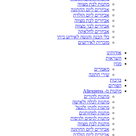
מתנות לבת מצווה
אביזרים ליום החתונה
אביזרים ליום הולדת
אביזרים לבת מצווה
אביזרים לבר מצווה
אביזרים לחלאקה
כלי הכנה והגשה לאירוע ביתי
מזכרות לאירועים
אודותינו
השראות
מגזין
מאמרים
שירי חתונה
ברכות
הפורום
מתנות מ- Aliexpress
מתנות להורים
מתנות לכלה ולאישה
מתנות לחתן ולבעל
מתנות למחותנים
מתנות לגיסים ולגיסות
מתנות לבת מצווה
אביזרים ליום החתונה
אביזרים ליום הולדת