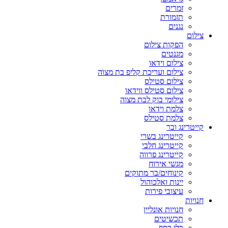
זמרים
תזמורת
נגנים
צילום
הפקות צילום
מגנטים
צילום וידאו
צילום ועריכת קליפ בת מצוה
צילום סטילס
צילום סטילס ווידאו
צילומי בוק לבת מצוה
צלמת וידאו
צלמת סטילס
קייטרינג ובר
קייטרינג בשרי
קייטרינג חלבי
קייטרינג פרווה
מגשי אירוח
קינוחים/בר מתוקים
יינות ואלכוהול
עיצובי פירות
חנויות
חנויות אונליין
תכשיטים
כלי כסף