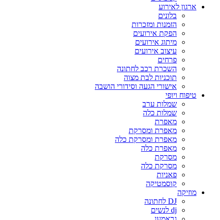
ארגון לאירוע
בלונים
הזמנות ומזכרות
הפקת אירועים
מיתוג אירועים
עיצוב אירועים
פרחים
השכרת רכב לחתונה
תוכניות לבת מצוה
אישורי הגעה וסידורי הושבה
טיפוח ויופי
שמלות ערב
שמלות כלה
מאפרת
מאפרת ומסרקת
מאפרת ומסרקת כלה
מאפרת כלה
מסרקת
מסרקת כלה
פאניות
קוסמטיקה
מוזיקה
DJ לחתונה
dj לנשים
גראמען