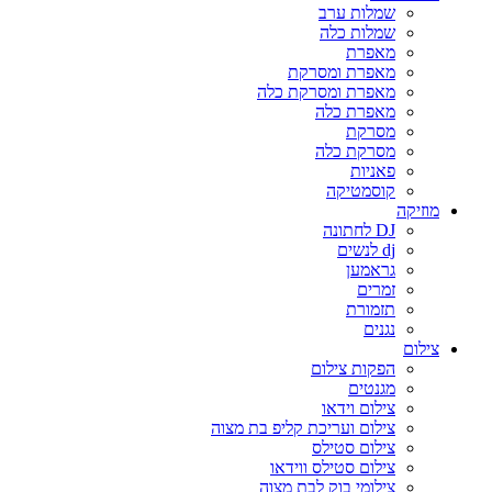
שמלות ערב
שמלות כלה
מאפרת
מאפרת ומסרקת
מאפרת ומסרקת כלה
מאפרת כלה
מסרקת
מסרקת כלה
פאניות
קוסמטיקה
מוזיקה
DJ לחתונה
dj לנשים
גראמען
זמרים
תזמורת
נגנים
צילום
הפקות צילום
מגנטים
צילום וידאו
צילום ועריכת קליפ בת מצוה
צילום סטילס
צילום סטילס ווידאו
צילומי בוק לבת מצוה