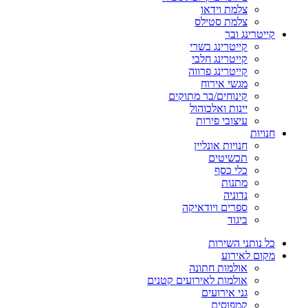
צלמת וידאו
צלמת סטילס
קייטרינג ובר
קייטרינג בשרי
קייטרינג חלבי
קייטרינג פרווה
מגשי אירוח
קינוחים/בר מתוקים
יינות ואלכוהול
עיצובי פירות
חנויות
חנויות אונליין
תכשיטים
כלי כסף
מתנות
נדוניה
ספרים ויודאיקה
ביגוד
כל נותני השירות
מקום לאירוע
אולמות חתונה
אולמות לאירועים קטנים
גני אירועים
קמפוסים