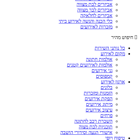
אביזרים לבת מצווה
אביזרים לבר מצווה
אביזרים לחלאקה
כלי הכנה והגשה לאירוע ביתי
מזכרות לאירועים
חיפוש מהיר
כל נותני השירות
מקום לאירוע
אולמות חתונה
אולמות לאירועים קטנים
גני אירועים
קמפוסים
ארגון לאירוע
בלונים
הזמנות ומזכרות
הפקת אירועים
מיתוג אירועים
עיצוב אירועים
פרחים
השכרת רכב לחתונה
תוכניות לבת מצוה
אישורי הגעה וסידורי הושבה
טיפוח ויופי