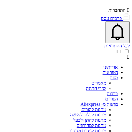
התחברות
פרסום עסק
פתיחת\סגירת מרכז התראות
אייקון פעמון
לכל ההתראות
אודותינו
השראות
מגזין
מאמרים
שירי חתונה
ברכות
הפורום
מתנות מ- Aliexpress
מתנות להורים
מתנות לכלה ולאישה
מתנות לחתן ולבעל
מתנות למחותנים
מתנות לגיסים ולגיסות