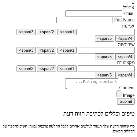
אימייל
Email
Full Name
אמינות
3/span>
2/span>
1/span>
5/span>
4/span>
שירותיות
3/span>
2/span>
1/span>
5/span>
4/span>
מקצועיות
3/span>
2/span>
1/span>
5/span>
4/span>
Content
Image
Submit
טיפים וכללים לכתיבת חוות דעת
כדי שחוות הדעת שלך תעזור לגולשים אחרים לקבל החלטה צרכנית נכונה, חשוב להקפיד על
הכללים הבאים: