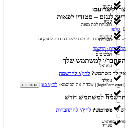
נתניה
צרו קשר עם
שמלות ערב
רייזי לנגזם – סטודיו לפאות
סביון
תוכניות לבת מצוה
טלפון
ספסופה
יש להרשם/להתחבר על מנת לשלוח הודעה לספק זה
תזמורת
התחברות / הרשמה
עין הבשור
תכשיטים
התחבר/י למשתמש שלך
עמנואל
אין לך משתמש?
לחץ/י להרשמה
עפולה
שכחת את הסיסמא?
לחץ/י כאן
{{loginForm.error}}
התחברות
ערד
הרשמה למשתמש חדש
יש לך משתמש?
לחץ/י להתחברות
פתח תקווה
פרטי משתמש
צפריה