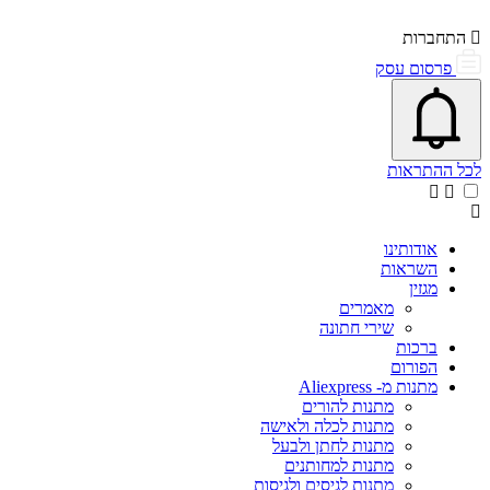
התחברות
פרסום עסק
פתיחת\סגירת מרכז התראות
אייקון פעמון
לכל ההתראות
אודותינו
השראות
מגזין
מאמרים
שירי חתונה
ברכות
הפורום
מתנות מ- Aliexpress
מתנות להורים
מתנות לכלה ולאישה
מתנות לחתן ולבעל
מתנות למחותנים
מתנות לגיסים ולגיסות