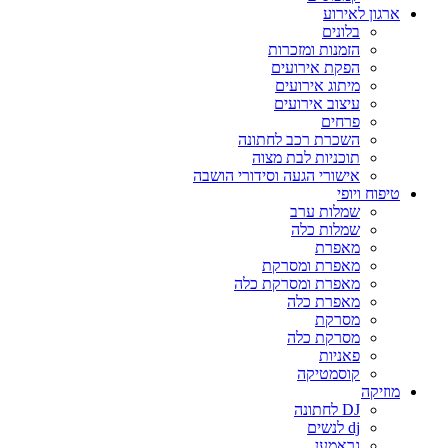
ארגון לאירוע
בלונים
הזמנות ומזכרות
הפקת אירועים
מיתוג אירועים
עיצוב אירועים
פרחים
השכרת רכב לחתונה
תוכניות לבת מצוה
אישורי הגעה וסידורי הושבה
טיפוח ויופי
שמלות ערב
שמלות כלה
מאפרת
מאפרת ומסרקת
מאפרת ומסרקת כלה
מאפרת כלה
מסרקת
מסרקת כלה
פאניות
קוסמטיקה
מוזיקה
DJ לחתונה
dj לנשים
גראמען