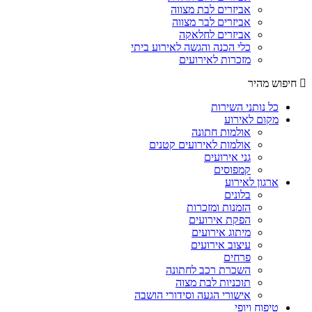
אביזרים לבת מצווה
אביזרים לבר מצווה
אביזרים לחלאקה
כלי הכנה והגשה לאירוע ביתי
מזכרות לאירועים
חיפוש מהיר
כל נותני השירות
מקום לאירוע
אולמות חתונה
אולמות לאירועים קטנים
גני אירועים
קמפוסים
ארגון לאירוע
בלונים
הזמנות ומזכרות
הפקת אירועים
מיתוג אירועים
עיצוב אירועים
פרחים
השכרת רכב לחתונה
תוכניות לבת מצוה
אישורי הגעה וסידורי הושבה
טיפוח ויופי