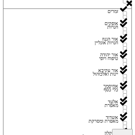
זמרים
אופקים
חנויות
אור הגנוז
חנויות אונליין
אור יהודה
טיפוח ויופי
אור עקיבא
יינות ואלכוהול
אחיסמך
כלי כסף
אלעד
מאפרת
אשדוד
מאפרת ומסרקת
אשקלון