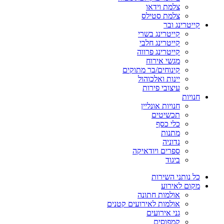
צלמת וידאו
צלמת סטילס
קייטרינג ובר
קייטרינג בשרי
קייטרינג חלבי
קייטרינג פרווה
מגשי אירוח
קינוחים/בר מתוקים
יינות ואלכוהול
עיצובי פירות
חנויות
חנויות אונליין
תכשיטים
כלי כסף
מתנות
נדוניה
ספרים ויודאיקה
ביגוד
כל נותני השירות
מקום לאירוע
אולמות חתונה
אולמות לאירועים קטנים
גני אירועים
קמפוסים