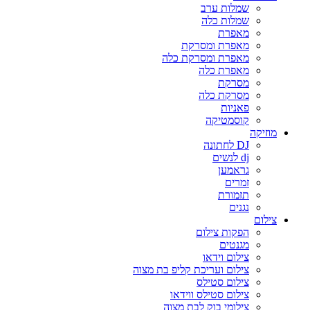
שמלות ערב
שמלות כלה
מאפרת
מאפרת ומסרקת
מאפרת ומסרקת כלה
מאפרת כלה
מסרקת
מסרקת כלה
פאניות
קוסמטיקה
מוזיקה
DJ לחתונה
dj לנשים
גראמען
זמרים
תזמורת
נגנים
צילום
הפקות צילום
מגנטים
צילום וידאו
צילום ועריכת קליפ בת מצוה
צילום סטילס
צילום סטילס ווידאו
צילומי בוק לבת מצוה