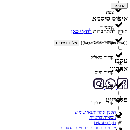
הרשמה
צפת
איפוס סיסמא
קוממיות
חזרה להתחברות
לחץ/י כאן
קריית אתא
{{forgotPasswordForm.error}}
שליחת איפוס
קריית ביאליק
עקבו
אחרינו
קריית חיים
קריית ים
סלברייט
קריית מוצקין
תקנון אתר ותנאי שימוש
מדיניות פרטיות
קרית גת
תקנון ספקים
מדיניות החזרים כספיים והחזרות