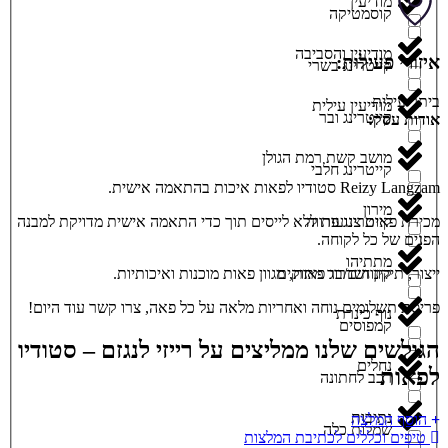
מודיעין
קוסמטיקה
מודיעין והסביבה
איזורי פעילות:
קייטרינג בשרי
ביתר עילית
מודיעין עילית
קייטרינג ובר
אודות עסק:
מושב קשת רמת הגולן
קייטרינג חלבי
Reizy Langzam סטודיו לפאות איכות בהתאמה אישית.
מירון
קייטרינג פרווה
מכירת פאות צנועות ללא לייסים תוך כדי התאמה אישית מדויקת למבנה
הפנים של כל לקוחה.
מתתיהו
קינוחים/בר מתוקים
ייצור, תיקון ושדרוג פאות, מגוון פאות מוכנות ואיכותיות.
פריסת תשלומים נוחה ואחריות מלאה על כל פאה, צרו קשר עוד היום!
נוף כינרת
קמפוסים
הגולשים שלנו ממליצים על רייזי לנגזם – סטודיו
נחלים
לפאות
רכב לחתונה
נתיבות
הוסף המלצה
שמלות כלה
טיפים וכללים לכתיבת המלצות