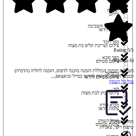
יסודות
צילום
ירושלים והסביבה
צילום וידאו
כפר חבד
צילום ועריכת קליפ בת מצוה
5/5 Rating
כפר סבא
(6 Ratings)
צילום סטילס
מעטפת הזמנה הכוללת הזמנה מוכנה לדפוס, הזמנה לתליה (הדמיה)
כרמיאל
וכמובן הזמנה מרגשת לוידאו במייל ובואצאפ,...
צילום סטילס ווידאו
עוד על העסק
לוד
צילומי בוק לבת מצוה
מבוא חורון
צלמת וידאו
מגדל העמק
תחומי שירות:
צלמת סטילס
טיפוח ויופי
,
פאניות