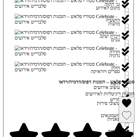
גני תקוה
מקום לאירוע
הושעיה
מתנות
זיכרון יעקב
נגנים
חדרה
נדוניה
חולון
ספרים ויודאיקה
סטודיו פלאש – הזמנות דפוס/הדמיה/וידאו
חיפה
עיצוב אירועים
הזמנות דיגיטליות לאירועים
חריש
עיצובי פירות
הסרה מרשימת מועדפים
חשמונאים
פאניות
שמירה ברשימת מועדפים
טבריה
פרחים