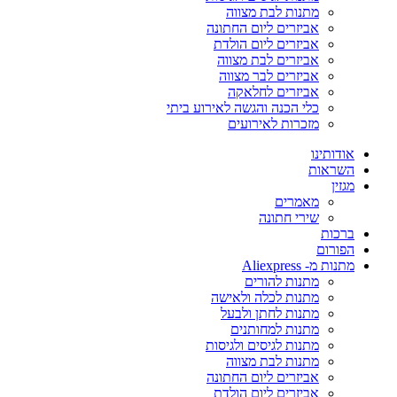
מתנות לבת מצווה
אביזרים ליום החתונה
אביזרים ליום הולדת
אביזרים לבת מצווה
אביזרים לבר מצווה
אביזרים לחלאקה
כלי הכנה והגשה לאירוע ביתי
מזכרות לאירועים
אודותינו
השראות
מגזין
מאמרים
שירי חתונה
ברכות
הפורום
מתנות מ- Aliexpress
מתנות להורים
מתנות לכלה ולאישה
מתנות לחתן ולבעל
מתנות למחותנים
מתנות לגיסים ולגיסות
מתנות לבת מצווה
אביזרים ליום החתונה
אביזרים ליום הולדת