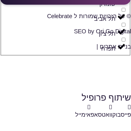
שומרון
© כל הזכויות שמורות ל Celebrate
תל אביב
SEO by Ori Go Digital
תל ציון
בניית אתרים |
תפרח
שיתוף פרופיל
פייסבוק
וואטסאפ
אימייל