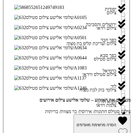
יסודות
צילום
ירושלים והסביבה
צילום וידאו
כפר חבד
צילום ועריכת קליפ בת מצוה
כפר סבא
צילום סטילס
כרמיאל
צילום סטילס ווידאו
לוד
צילומי בוק לבת מצוה
מנציחים את האירוע – שלומי אלישע צילום אירועים
מבוא חורון
צלמת וידאו
צילום סטילס חתונות/ אירוסין/ בר מצוות/ בריתות
מגדל העמק
צלמת סטילס
הסרה מרשימת מועדפים
מודיעין