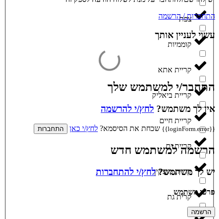
התחברות / הרשמה
צפת
עשוי לעניין אותך
קוממיות
קריית אתא
התחבר/י למשתמש שלך
קריית ביאליק
אין לך משתמש?
לחץ/י להרשמה
קריית חיים
שכחת את הסיסמא?
לחץ/י כאן
{{loginForm.error}}
התחברות
קריית ים
הרשמה למשתמש חדש
יש לך משתמש?
לחץ/י להתחברות
קריית מוצקין
פרטי משתמש
קרית גת
הרשמה