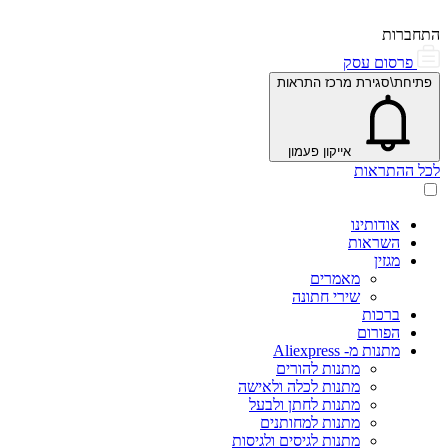
התחברות
פרסום עסק
פתיחת\סגירת מרכז התראות
אייקון פעמון
לכל ההתראות
אודותינו
השראות
מגזין
מאמרים
שירי חתונה
ברכות
הפורום
מתנות מ- Aliexpress
מתנות להורים
מתנות לכלה ולאישה
מתנות לחתן ולבעל
מתנות למחותנים
מתנות לגיסים ולגיסות