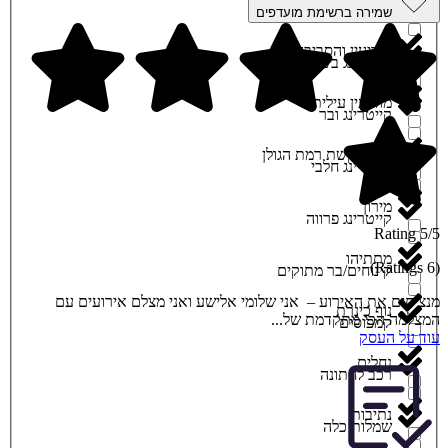
קוסמטיקה
שמירה ברשימת מועדפים
מודיעין והסביבה
קייטרינג בשרי
מודיעין עילית
קייטרינג ובר
מושב קשת רמת הגולן
קייטרינג חלבי
מירון
קייטרינג פרווה
5/5 Rating
מתתיהו
(6 Ratings)
קינוחים/בר מתוקים
מנציחים את האירוע – אני שלומי אלישע ואני מצלם אירועים עם
נוף כינרת
המצלמה הכי מתקדמת של...
קמפוסים
עוד על העסק
נחלים
רכב לחתונה
נתיבות
שמלות כלה