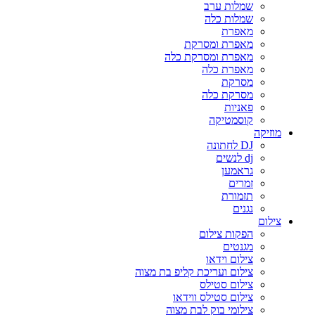
שמלות ערב
שמלות כלה
מאפרת
מאפרת ומסרקת
מאפרת ומסרקת כלה
מאפרת כלה
מסרקת
מסרקת כלה
פאניות
קוסמטיקה
מוזיקה
DJ לחתונה
dj לנשים
גראמען
זמרים
תזמורת
נגנים
צילום
הפקות צילום
מגנטים
צילום וידאו
צילום ועריכת קליפ בת מצוה
צילום סטילס
צילום סטילס ווידאו
צילומי בוק לבת מצוה