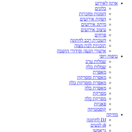
ארגון לאירוע
בלונים
הזמנות ומזכרות
הפקת אירועים
מיתוג אירועים
עיצוב אירועים
פרחים
השכרת רכב לחתונה
תוכניות לבת מצוה
אישורי הגעה וסידורי הושבה
טיפוח ויופי
שמלות ערב
שמלות כלה
מאפרת
מאפרת ומסרקת
מאפרת ומסרקת כלה
מאפרת כלה
מסרקת
מסרקת כלה
פאניות
קוסמטיקה
מוזיקה
DJ לחתונה
dj לנשים
גראמען