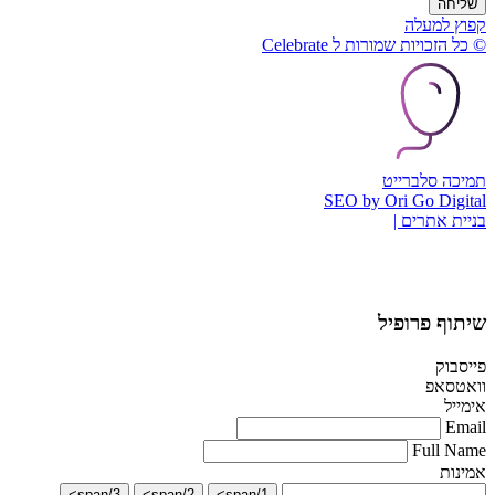
שליחה
קפוץ למעלה
© כל הזכויות שמורות ל Celebrate
תמיכה סלברייט
SEO by Ori Go Digital
בניית אתרים |
שיתוף פרופיל
פייסבוק
וואטסאפ
אימייל
Email
Full Name
אמינות
3/span>
2/span>
1/span>