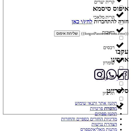
קרית יערים
איפוס סיסמא
קרית מלאכי
חזרה להתחברות
לחץ/י כאן
רחובות
{{forgotPasswordForm.error}}
שליחת איפוס
רכסים
עקבו
אחרינו
שומרון
תל אביב
סלברייט
תל ציון
תקנון אתר ותנאי שימוש
תפרח
מדיניות פרטיות
תקנון ספקים
מדיניות החזרים כספיים והחזרות
הצהרת נגישות
מתנות מאליאקספרס