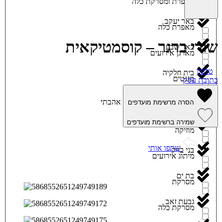
מאפרת ומסרקת כלה
באר יעקב
מאפרת כלה
שורי ברגר – קוסמטיקאית
באר שבע
מארגן אירועים
טלפון
בית חלקיה
מגנטים
כתובת עסק
בית שמש
אהבתי
הסרה מרשימת מועדפים
מגשי אירוח
שמירה ברשימת מועדפים
ביתר עילית
מוזיקה
שתפו אותי
בני ברק
מיתוג אירועים
בת ים
מסרקת
גבעת זאב
מסרקת כלה