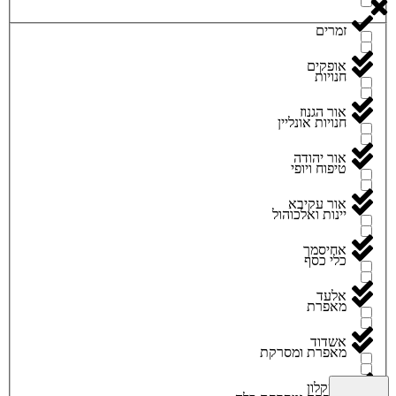
זמרים
אופקים
חנויות
אור הגנוז
חנויות אונליין
אור יהודה
טיפוח ויופי
אור עקיבא
יינות ואלכוהול
אחיסמך
כלי כסף
אלעד
מאפרת
אשדוד
מאפרת ומסרקת
אשקלון