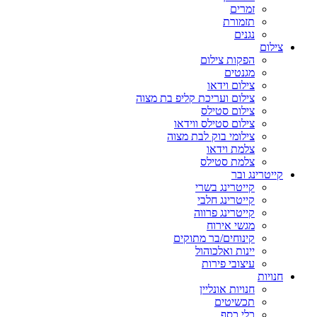
זמרים
תזמורת
נגנים
צילום
הפקות צילום
מגנטים
צילום וידאו
צילום ועריכת קליפ בת מצוה
צילום סטילס
צילום סטילס ווידאו
צילומי בוק לבת מצוה
צלמת וידאו
צלמת סטילס
קייטרינג ובר
קייטרינג בשרי
קייטרינג חלבי
קייטרינג פרווה
מגשי אירוח
קינוחים/בר מתוקים
יינות ואלכוהול
עיצובי פירות
חנויות
חנויות אונליין
תכשיטים
כלי כסף