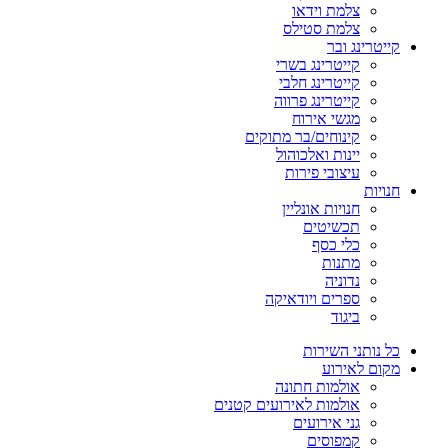
צלמת וידאו
צלמת סטילס
קייטרינג ובר
קייטרינג בשרי
קייטרינג חלבי
קייטרינג פרווה
מגשי אירוח
קינוחים/בר מתוקים
יינות ואלכוהול
עיצובי פירות
חנויות
חנויות אונליין
תכשיטים
כלי כסף
מתנות
נדוניה
ספרים ויודאיקה
ביגוד
כל נותני השירות
מקום לאירוע
אולמות חתונה
אולמות לאירועים קטנים
גני אירועים
קמפוסים