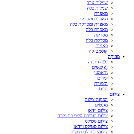
שמלות ערב
שמלות כלה
מאפרת
מאפרת ומסרקת
מאפרת ומסרקת כלה
מאפרת כלה
מסרקת
מסרקת כלה
פאניות
קוסמטיקה
מוזיקה
DJ לחתונה
dj לנשים
גראמען
זמרים
תזמורת
נגנים
צילום
הפקות צילום
מגנטים
צילום וידאו
צילום ועריכת קליפ בת מצוה
צילום סטילס
צילום סטילס ווידאו
צילומי בוק לבת מצוה