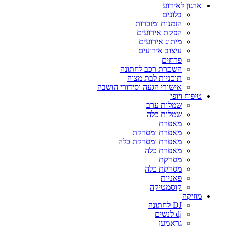
ארגון לאירוע
בלונים
הזמנות ומזכרות
הפקת אירועים
מיתוג אירועים
עיצוב אירועים
פרחים
השכרת רכב לחתונה
תוכניות לבת מצוה
אישורי הגעה וסידורי הושבה
טיפוח ויופי
שמלות ערב
שמלות כלה
מאפרת
מאפרת ומסרקת
מאפרת ומסרקת כלה
מאפרת כלה
מסרקת
מסרקת כלה
פאניות
קוסמטיקה
מוזיקה
DJ לחתונה
dj לנשים
גראמען