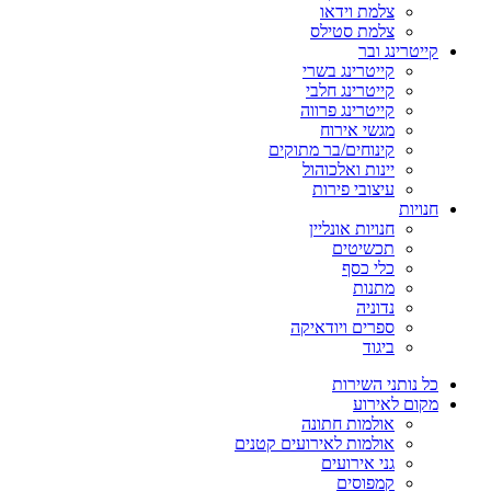
צלמת וידאו
צלמת סטילס
קייטרינג ובר
קייטרינג בשרי
קייטרינג חלבי
קייטרינג פרווה
מגשי אירוח
קינוחים/בר מתוקים
יינות ואלכוהול
עיצובי פירות
חנויות
חנויות אונליין
תכשיטים
כלי כסף
מתנות
נדוניה
ספרים ויודאיקה
ביגוד
כל נותני השירות
מקום לאירוע
אולמות חתונה
אולמות לאירועים קטנים
גני אירועים
קמפוסים