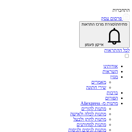
התחברות
פרסום עסק
פתיחת\סגירת מרכז התראות
אייקון פעמון
לכל ההתראות
אודותינו
השראות
מגזין
מאמרים
שירי חתונה
ברכות
הפורום
מתנות מ- Aliexpress
מתנות להורים
מתנות לכלה ולאישה
מתנות לחתן ולבעל
מתנות למחותנים
מתנות לגיסים ולגיסות