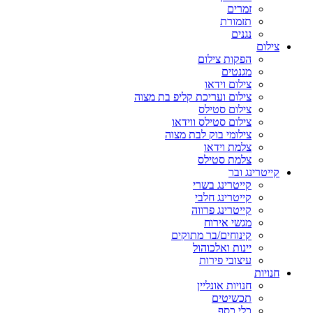
זמרים
תזמורת
נגנים
צילום
הפקות צילום
מגנטים
צילום וידאו
צילום ועריכת קליפ בת מצוה
צילום סטילס
צילום סטילס ווידאו
צילומי בוק לבת מצוה
צלמת וידאו
צלמת סטילס
קייטרינג ובר
קייטרינג בשרי
קייטרינג חלבי
קייטרינג פרווה
מגשי אירוח
קינוחים/בר מתוקים
יינות ואלכוהול
עיצובי פירות
חנויות
חנויות אונליין
תכשיטים
כלי כסף