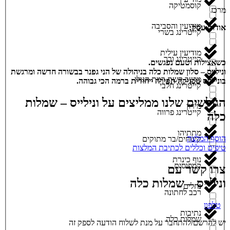
קוסמטיקה
מרכז
מודיעין והסביבה
אודות עסק:
קייטרינג בשרי
מודיעין עילית
קייטרינג ובר
כשאצילות וטעם נפגשים.
ונילייס – סלון שמלות כלה בניהולה של הני גפנר בבשורה חדשה ומרגשת
מושב קשת רמת הגולן
בונילייס טכניקה תפירה ייחודית ברמה הכי גבוהה.
קייטרינג חלבי
הגולשים שלנו ממליצים על ונילייס – שמלות
מירון
קייטרינג פרווה
כלה
מתתיהו
הוסף המלצה
קינוחים/בר מתוקים
טיפים וכללים לכתיבת המלצות
נוף כינרת
קמפוסים
צרו קשר עם
ונילייס – שמלות כלה
נחלים
רכב לחתונה
טלפון
נתיבות
שמלות כלה
יש להרשם/להתחבר על מנת לשלוח הודעה לספק זה