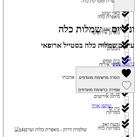
מאפרת ומסרקת כלה
באר יעקב
מאפרת כלה
ונילייס – שמלות כלה
באר שבע
מארגן אירועים
עיצוב שמלות כלה בסטייל ארופאי
בית חלקיה
מגנטים
טלפון
בית שמש
כתובת עסק
מגשי אירוח
ביתר עילית
אהבתי
הסרה מרשימת מועדפים
מוזיקה
שמירה ברשימת מועדפים
בני ברק
מיתוג אירועים
שתפו אותי
בת ים
מסרקת
גבעת זאב
מסרקת כלה