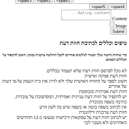
3/span>
2/span>
1/span>
5/span>
4/span>
Content
Image
Submit
טיפים וכללים לכתיבת חוות דעת
כדי שחוות הדעת שלך תעזור לגולשים אחרים לקבל החלטה צרכנית נכונה, חשוב להקפיד על
הכללים הבאים:
לא נוכל לפרסם חוות דעת שלא תעמוד בכללים.
חוות דעת אמינה ואישית
חשוב לספר על החוויה האישית שלך ולא לדרג את בית העסק על-פי דעות
של אחרים
חוות דעת אמיתית ומבוססת
יש להקפיד על חוות דעת עניינית ואמיתית, המסתמכת על עובדות.
כתיבה בשפה מכובדת
אין לכתוב בשפה בוטה או בשפה שיש בה לשון הרע
חוות דעת עדכנית ורלוונטית
יש לכתוב חוות דעת על עסקאות ורכישות שנעשו ב-12 החודשים
האחרונים ולא מעבר לכך