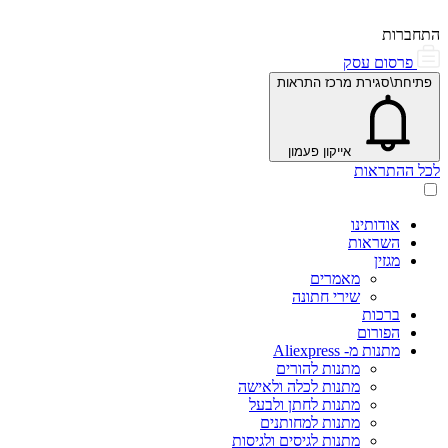
התחברות
פרסום עסק
פתיחת\סגירת מרכז התראות
אייקון פעמון
לכל ההתראות
אודותינו
השראות
מגזין
מאמרים
שירי חתונה
ברכות
הפורום
מתנות מ- Aliexpress
מתנות להורים
מתנות לכלה ולאישה
מתנות לחתן ולבעל
מתנות למחותנים
מתנות לגיסים ולגיסות