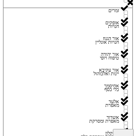
זמרים
אופקים
חנויות
אור הגנוז
חנויות אונליין
אור יהודה
טיפוח ויופי
אור עקיבא
יינות ואלכוהול
אחיסמך
כלי כסף
אלעד
מאפרת
אשדוד
מאפרת ומסרקת
אשקלון