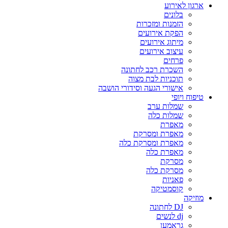
ארגון לאירוע
בלונים
הזמנות ומזכרות
הפקת אירועים
מיתוג אירועים
עיצוב אירועים
פרחים
השכרת רכב לחתונה
תוכניות לבת מצוה
אישורי הגעה וסידורי הושבה
טיפוח ויופי
שמלות ערב
שמלות כלה
מאפרת
מאפרת ומסרקת
מאפרת ומסרקת כלה
מאפרת כלה
מסרקת
מסרקת כלה
פאניות
קוסמטיקה
מוזיקה
DJ לחתונה
dj לנשים
גראמען