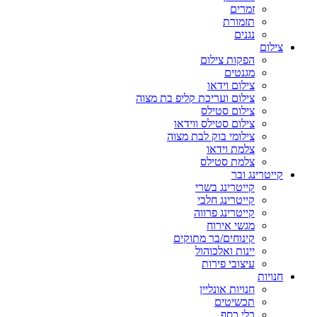
זמרים
תזמורת
נגנים
צילום
הפקות צילום
מגנטים
צילום וידאו
צילום ועריכת קליפ בת מצוה
צילום סטילס
צילום סטילס ווידאו
צילומי בוק לבת מצוה
צלמת וידאו
צלמת סטילס
קייטרינג ובר
קייטרינג בשרי
קייטרינג חלבי
קייטרינג פרווה
מגשי אירוח
קינוחים/בר מתוקים
יינות ואלכוהול
עיצובי פירות
חנויות
חנויות אונליין
תכשיטים
כלי כסף