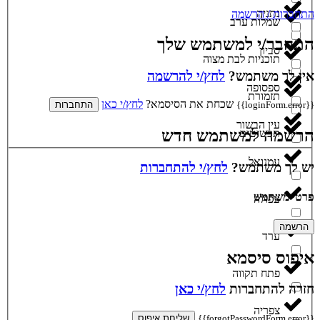
נתניה
התחברות / הרשמה
שמלות ערב
התחבר/י למשתמש שלך
סביון
תוכניות לבת מצוה
אין לך משתמש?
לחץ/י להרשמה
ספסופה
תזמורת
שכחת את הסיסמא?
לחץ/י כאן
{{loginForm.error}}
התחברות
עין הבשור
הרשמה למשתמש חדש
תכשיטים
עמנואל
יש לך משתמש?
לחץ/י להתחברות
פרטי משתמש
עפולה
הרשמה
ערד
איפוס סיסמא
פתח תקווה
חזרה להתחברות
לחץ/י כאן
צפריה
{{forgotPasswordForm.error}}
שליחת איפוס