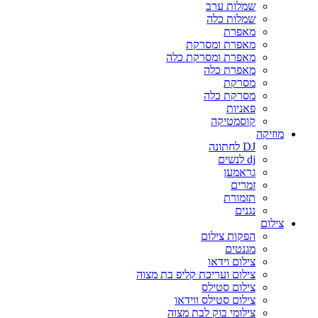
שמלות ערב
שמלות כלה
מאפרת
מאפרת ומסרקת
מאפרת ומסרקת כלה
מאפרת כלה
מסרקת
מסרקת כלה
פאניות
קוסמטיקה
מוזיקה
DJ לחתונה
dj לנשים
גראמען
זמרים
תזמורת
נגנים
צילום
הפקות צילום
מגנטים
צילום וידאו
צילום ועריכת קליפ בת מצוה
צילום סטילס
צילום סטילס ווידאו
צילומי בוק לבת מצוה