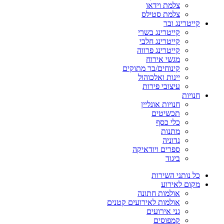
צלמת וידאו
צלמת סטילס
קייטרינג ובר
קייטרינג בשרי
קייטרינג חלבי
קייטרינג פרווה
מגשי אירוח
קינוחים/בר מתוקים
יינות ואלכוהול
עיצובי פירות
חנויות
חנויות אונליין
תכשיטים
כלי כסף
מתנות
נדוניה
ספרים ויודאיקה
ביגוד
כל נותני השירות
מקום לאירוע
אולמות חתונה
אולמות לאירועים קטנים
גני אירועים
קמפוסים