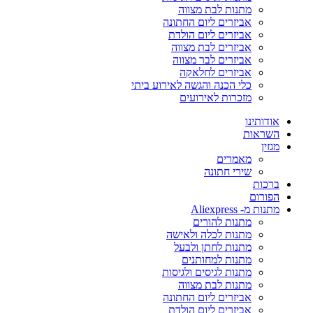
מתנות לבת מצווה
אביזרים ליום החתונה
אביזרים ליום הולדת
אביזרים לבת מצווה
אביזרים לבר מצווה
אביזרים לחלאקה
כלי הכנה והגשה לאירוע ביתי
מזכרות לאירועים
אודותינו
השראות
מגזין
מאמרים
שירי חתונה
ברכות
הפורום
מתנות מ- Aliexpress
מתנות להורים
מתנות לכלה ולאישה
מתנות לחתן ולבעל
מתנות למחותנים
מתנות לגיסים ולגיסות
מתנות לבת מצווה
אביזרים ליום החתונה
אביזרים ליום הולדת