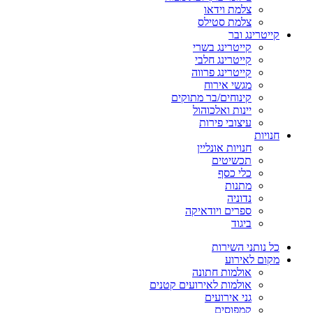
צלמת וידאו
צלמת סטילס
קייטרינג ובר
קייטרינג בשרי
קייטרינג חלבי
קייטרינג פרווה
מגשי אירוח
קינוחים/בר מתוקים
יינות ואלכוהול
עיצובי פירות
חנויות
חנויות אונליין
תכשיטים
כלי כסף
מתנות
נדוניה
ספרים ויודאיקה
ביגוד
כל נותני השירות
מקום לאירוע
אולמות חתונה
אולמות לאירועים קטנים
גני אירועים
קמפוסים