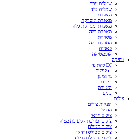
שמלות ערב
שמלות כלה
מאפרת
מאפרת ומסרקת
מאפרת ומסרקת כלה
מאפרת כלה
מסרקת
מסרקת כלה
פאניות
קוסמטיקה
מוזיקה
DJ לחתונה
dj לנשים
גראמען
זמרים
תזמורת
נגנים
צילום
הפקות צילום
מגנטים
צילום וידאו
צילום ועריכת קליפ בת מצוה
צילום סטילס
צילום סטילס ווידאו
צילומי בוק לבת מצוה