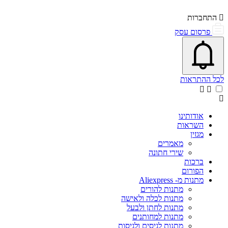
התחברות
פרסום עסק
פתיחת\סגירת מרכז התראות
אייקון פעמון
לכל ההתראות
אודותינו
השראות
מגזין
מאמרים
שירי חתונה
ברכות
הפורום
מתנות מ- Aliexpress
מתנות להורים
מתנות לכלה ולאישה
מתנות לחתן ולבעל
מתנות למחותנים
מתנות לגיסים ולגיסות