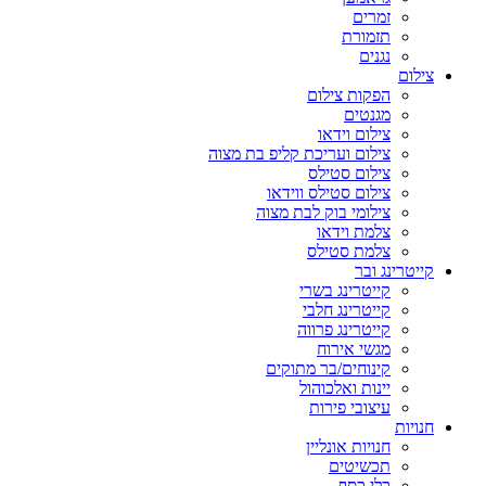
זמרים
תזמורת
נגנים
צילום
הפקות צילום
מגנטים
צילום וידאו
צילום ועריכת קליפ בת מצוה
צילום סטילס
צילום סטילס ווידאו
צילומי בוק לבת מצוה
צלמת וידאו
צלמת סטילס
קייטרינג ובר
קייטרינג בשרי
קייטרינג חלבי
קייטרינג פרווה
מגשי אירוח
קינוחים/בר מתוקים
יינות ואלכוהול
עיצובי פירות
חנויות
חנויות אונליין
תכשיטים
כלי כסף