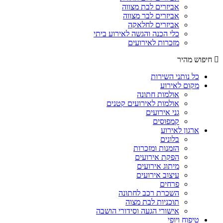
אביזרים לבת מצווה
אביזרים לבר מצווה
אביזרים לחלאקה
כלי הכנה והגשה לאירוע ביתי
מזכרות לאירועים
חיפוש מהיר
כל נותני השירות
מקום לאירוע
אולמות חתונה
אולמות לאירועים קטנים
גני אירועים
קמפוסים
ארגון לאירוע
בלונים
הזמנות ומזכרות
הפקת אירועים
מיתוג אירועים
עיצוב אירועים
פרחים
השכרת רכב לחתונה
תוכניות לבת מצוה
אישורי הגעה וסידורי הושבה
טיפוח ויופי