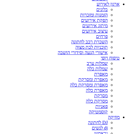
ארגון לאירוע
בלונים
הזמנות ומזכרות
הפקת אירועים
מיתוג אירועים
עיצוב אירועים
פרחים
השכרת רכב לחתונה
תוכניות לבת מצוה
אישורי הגעה וסידורי הושבה
טיפוח ויופי
שמלות ערב
שמלות כלה
מאפרת
מאפרת ומסרקת
מאפרת ומסרקת כלה
מאפרת כלה
מסרקת
מסרקת כלה
פאניות
קוסמטיקה
מוזיקה
DJ לחתונה
dj לנשים
גראמען