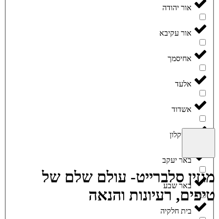
אור יהודה
אור עקיבא
אחיסמך
אלעד
אשדוד
אשקלון
באר יעקב
מגזין סלברייט- עולם שלם של
באר שבע
טיפים, רעיונות והנאה
בית חלקיה