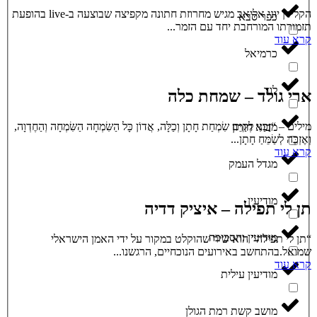
הקלידן יוני אליאב מגיש מחרוזת חתונה מקפיצה שבוצעה ב-live בהופעת
כפר סבא
תזמורתו המורחבת יחד עם הזמר...
קרא עוד
כרמיאל
לוד
ארי גולד – שמחת כלה
מילים – “זַכַּנִי לְקַיֵּם שִׂמְחַת חָתָן וְכַלָּה, אֲדוֹן כָּל הַשִּׂמְחָה הַשִּׂמְחָה וְהַחֶדְוָה,
מבוא חורון
וְאֶזְכֶּה לְשַׂמֵּחַ חָתָן...
קרא עוד
מגדל העמק
מודיעין
תן לי תפילה – איציק דדיה
מודיעין והסביבה
“תן לי תפילה” הוא שיר שהוקלט במקור על ידי האמן הישראלי
שמואל.בהתחשב באירועים הנוכחיים, הרגשנו...
קרא עוד
מודיעין עילית
מושב קשת רמת הגולן