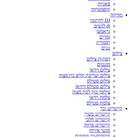
פאניות
קוסמטיקה
מוזיקה
DJ לחתונה
dj לנשים
גראמען
זמרים
תזמורת
נגנים
צילום
הפקות צילום
מגנטים
צילום וידאו
צילום ועריכת קליפ בת מצוה
צילום סטילס
צילום סטילס ווידאו
צילומי בוק לבת מצוה
צלמת וידאו
צלמת סטילס
קייטרינג ובר
קייטרינג בשרי
קייטרינג חלבי
קייטרינג פרווה
מגשי אירוח
קינוחים/בר מתוקים