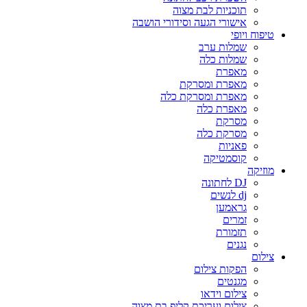
תוכניות לבת מצוה
אישורי הגעה וסידורי הושבה
טיפוח ויופי
שמלות ערב
שמלות כלה
מאפרת
מאפרת ומסרקת
מאפרת ומסרקת כלה
מאפרת כלה
מסרקת
מסרקת כלה
פאניות
קוסמטיקה
מוזיקה
DJ לחתונה
dj לנשים
גראמען
זמרים
תזמורת
נגנים
צילום
הפקות צילום
מגנטים
צילום וידאו
צילום ועריכת קליפ בת מצוה