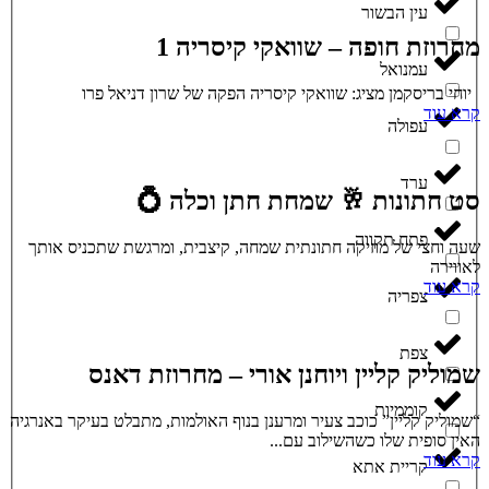
עין הבשור
מחרוזת חופה – שוואקי קיסריה 1
עמנואל
יוחי בריסקמן מציג: שוואקי קיסריה הפקה של שרון דניאל פרו
קרא עוד
עפולה
ערד
סט חתונות 🥂 שמחת חתן וכלה 💍
פתח תקווה
שעה וחצי של מוזיקה חתונתית שמחה, קיצבית, ומרגשת שתכניס אותך
לאווירה
קרא עוד
צפריה
צפת
שמוליק קליין ויוחנן אורי – מחרוזת דאנס
קוממיות
“שמוליק קליין” כוכב צעיר ומרענן בנוף האולמות, מתבלט בעיקר באנרגיה
האין סופית שלו כשהשילוב עם...
קרא עוד
קריית אתא