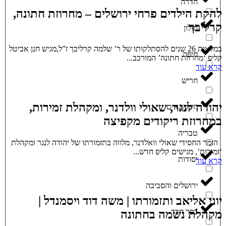
חדרה
להקת הילדים פרחי ירושלים – מחרוזת חתונה,
קרליבך
חולון
במלאות 26 שנים להסתלקותו של ר’ שלמה קרליבך ז”ל,מגיש חנן אביטל
חיפה
קליפ ‘מחרוזת חתונה’ המורכב...
קרא עוד
חריש
יהודה לנגר, שאולי וולדנר, ומקהלת זמירות,
חשמונאים
במחרוזת ריקודים מקפיצה
טבריה
הזמר החסידי שאולי וואלדנר, מלווה בתזמורתו של יהודה לנגר ומקהלת
‘זמירות’, מגישים קליפ חדש...
יסודות
קרא עוד
ירושלים והסביבה
יוני אליאב ותזמורתו | משה דוד ויסמנדל |
כפר חבד
מקהלת נשמה בחתונה