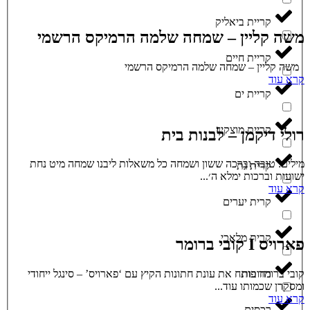
קריית ביאליק
משה קליין – שמחה שלמה הרמיקס הרשמי
קריית חיים
משה קליין – שמחה שלמה הרמיקס הרשמי
קרא עוד
קריית ים
קריית מוצקין
רולי דיקמן – לבנות בית
מילים: טובה וברכה ששון ושמחה כל משאלות ליבנו שמחה מיט נחת
קרית גת
ישועות וברכות ימלא ה׳...
קרא עוד
קרית יערים
קרית מלאכי
פארויס I קובי ברומר
רחובות
קובי ברומר פותח את עונת חתונות הקיץ עם ‘פארויס’ – סינגל ייחודי
ומסקרן שכמותו עוד...
קרא עוד
רכסים