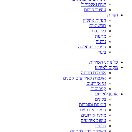
יינות ואלכוהול
עיצובי פירות
חנויות
חנויות אונליין
תכשיטים
כלי כסף
מתנות
נדוניה
ספרים ויודאיקה
ביגוד
כל נותני השירות
מקום לאירוע
אולמות חתונה
אולמות לאירועים קטנים
גני אירועים
קמפוסים
ארגון לאירוע
בלונים
הזמנות ומזכרות
הפקת אירועים
מיתוג אירועים
עיצוב אירועים
פרחים
השכרת רכב לחתונה