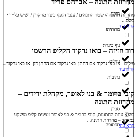
מחרוזת חתונה – אברהם פריד
מירון
מחרוזת חתונה // שטר התנאים / ענבי הגפן/ כיצד מרקדין / ישיש עלייך /
כשם...
קרא עוד
מתתיהו
נוף כינרת
דוד חזיזה – בואו נרקוד הקליפ הרשמי
נחלים
מילים אז באו נרקוד אם החתן באו נרקוד אם החתן דנן אז באו נרקוד...
קרא עוד
נתיבות
קובי ברומר & בני לאופר, מקהלת ידידים –
נתניה
מחרוזת חתונה
סביון
בשיא עונת החתונות, קובי ברומר & בני לאופר מציגים קליפ מושקע
במיוחד – מחרוזת חתונה...
ספסופה
קרא עוד