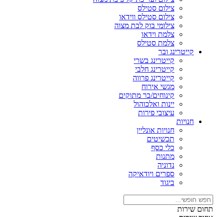
צילום סטילס
צילום סטילס ווידאו
צילומי בוק לבת מצוה
צלמת וידאו
צלמת סטילס
קייטרינג ובר
קייטרינג בשרי
קייטרינג חלבי
קייטרינג פרווה
מגשי אירוח
קינוחים/בר מתוקים
יינות ואלכוהול
עיצובי פירות
חנויות
חנויות אונליין
תכשיטים
כלי כסף
מתנות
נדוניה
ספרים ויודאיקה
ביגוד
תחום שירות