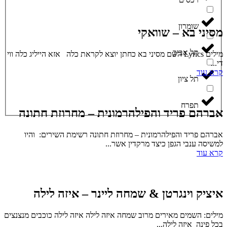
שומרון
מסיני בא – שוואקי
תל אביב
מילים Lyrics השם מסיני בא כחתן יוצא לקראת כלה אזא הייליג כלה ווי
די...
קרא עוד
תל ציון
תפרח
אברהם פריד והפילהרמונית – מחרוזת חתונה
אברהם פריד והפילהרמונית – מחרוזת חתונה רשימת השירים: והיו
למשיסה ענבי הגפן כיצד מרקדין אשר...
קרא עוד
איציק וינגרטן & שמחה ליינר – איזה לילה
מילים: השמים מאירים מרוב שמחה איזה לילה איזה לילה כוכבים מנצנצים
בכל פינה איזה לילה...