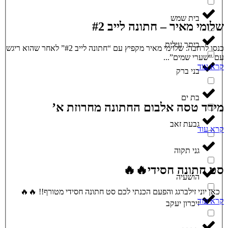
בית שמש
שלומי מאיר – חתונה לייב #2
ביתר עילית
כנסו לרחבה: שלוימי מאיר מקפיץ עם “חתונה לייב #2” לאחר שהוא ריגש
עם “שערי שמים”...
קרא עוד
בני ברק
בת ים
מידד טסה אלבום החתונה מחרוזת א’
גבעת זאב
קרא עוד
גני תקוה
סט חתונה חסידי🔥🔥
הושעיה
כאן יוני זילברגג והפעם הכנתי לכם סט חתונה חסידי מטורף!! 🔥🔥
קרא עוד
זיכרון יעקב