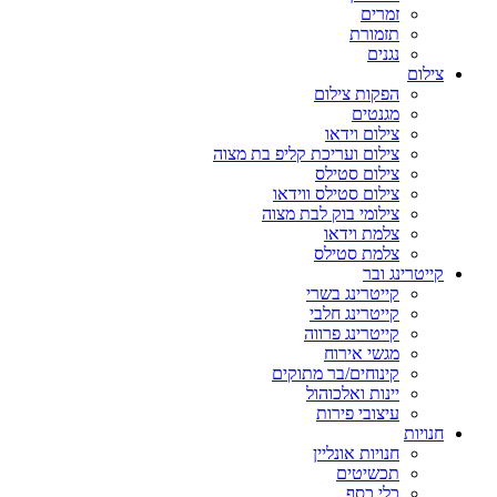
זמרים
תזמורת
נגנים
צילום
הפקות צילום
מגנטים
צילום וידאו
צילום ועריכת קליפ בת מצוה
צילום סטילס
צילום סטילס ווידאו
צילומי בוק לבת מצוה
צלמת וידאו
צלמת סטילס
קייטרינג ובר
קייטרינג בשרי
קייטרינג חלבי
קייטרינג פרווה
מגשי אירוח
קינוחים/בר מתוקים
יינות ואלכוהול
עיצובי פירות
חנויות
חנויות אונליין
תכשיטים
כלי כסף