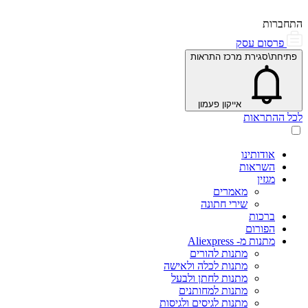
התחברות
פרסום עסק
פתיחת\סגירת מרכז התראות
אייקון פעמון
לכל ההתראות
אודותינו
השראות
מגזין
מאמרים
שירי חתונה
ברכות
הפורום
מתנות מ- Aliexpress
מתנות להורים
מתנות לכלה ולאישה
מתנות לחתן ולבעל
מתנות למחותנים
מתנות לגיסים ולגיסות