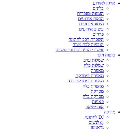
ארגון לאירוע
בלונים
הזמנות ומזכרות
הפקת אירועים
מיתוג אירועים
עיצוב אירועים
פרחים
השכרת רכב לחתונה
תוכניות לבת מצוה
אישורי הגעה וסידורי הושבה
טיפוח ויופי
שמלות ערב
שמלות כלה
מאפרת
מאפרת ומסרקת
מאפרת ומסרקת כלה
מאפרת כלה
מסרקת
מסרקת כלה
פאניות
קוסמטיקה
מוזיקה
DJ לחתונה
dj לנשים
גראמען