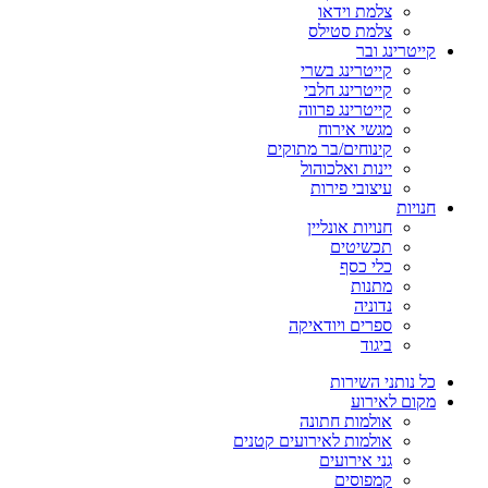
צלמת וידאו
צלמת סטילס
קייטרינג ובר
קייטרינג בשרי
קייטרינג חלבי
קייטרינג פרווה
מגשי אירוח
קינוחים/בר מתוקים
יינות ואלכוהול
עיצובי פירות
חנויות
חנויות אונליין
תכשיטים
כלי כסף
מתנות
נדוניה
ספרים ויודאיקה
ביגוד
כל נותני השירות
מקום לאירוע
אולמות חתונה
אולמות לאירועים קטנים
גני אירועים
קמפוסים