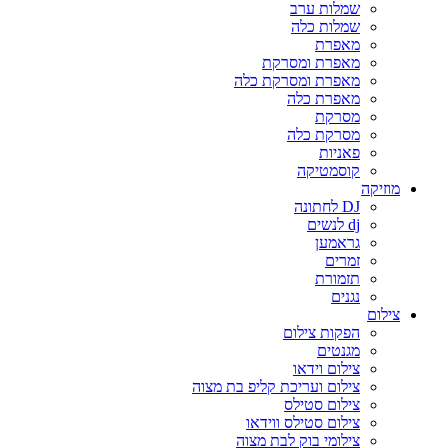
שמלות ערב
שמלות כלה
מאפרת
מאפרת ומסרקת
מאפרת ומסרקת כלה
מאפרת כלה
מסרקת
מסרקת כלה
פאניות
קוסמטיקה
מוזיקה
DJ לחתונה
dj לנשים
גראמען
זמרים
תזמורת
נגנים
צילום
הפקות צילום
מגנטים
צילום וידאו
צילום ועריכת קליפ בת מצוה
צילום סטילס
צילום סטילס ווידאו
צילומי בוק לבת מצוה