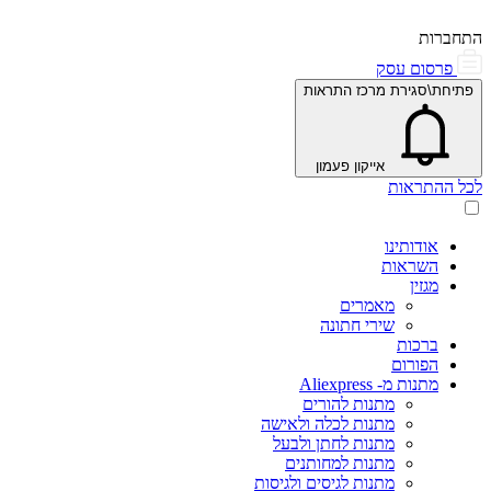
התחברות
פרסום עסק
פתיחת\סגירת מרכז התראות
אייקון פעמון
לכל ההתראות
אודותינו
השראות
מגזין
מאמרים
שירי חתונה
ברכות
הפורום
מתנות מ- Aliexpress
מתנות להורים
מתנות לכלה ולאישה
מתנות לחתן ולבעל
מתנות למחותנים
מתנות לגיסים ולגיסות