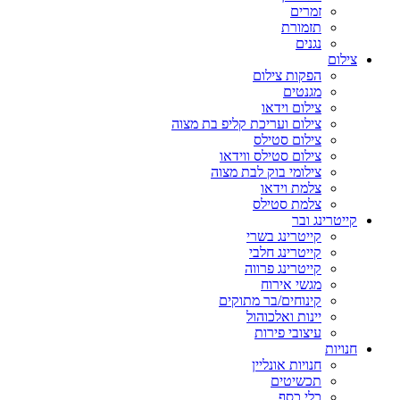
זמרים
תזמורת
נגנים
צילום
הפקות צילום
מגנטים
צילום וידאו
צילום ועריכת קליפ בת מצוה
צילום סטילס
צילום סטילס ווידאו
צילומי בוק לבת מצוה
צלמת וידאו
צלמת סטילס
קייטרינג ובר
קייטרינג בשרי
קייטרינג חלבי
קייטרינג פרווה
מגשי אירוח
קינוחים/בר מתוקים
יינות ואלכוהול
עיצובי פירות
חנויות
חנויות אונליין
תכשיטים
כלי כסף