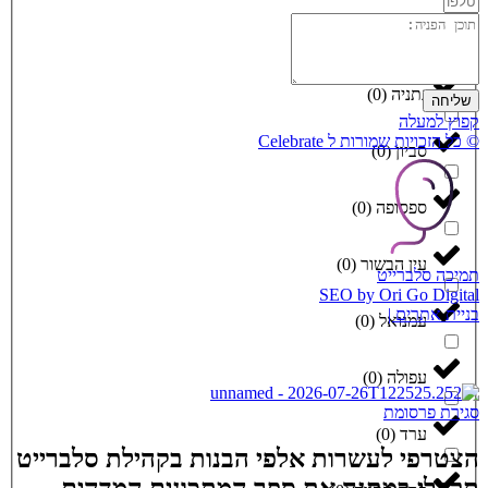
נתיבות
(
0
)
נתניה
(
0
)
שליחה
קפוץ למעלה
© כל הזכויות שמורות ל Celebrate
סביון
(
0
)
ספסופה
(
0
)
עין הבשור
(
0
)
תמיכה סלברייט
SEO by Ori Go Digital
בניית אתרים |
עמנואל
(
0
)
עפולה
(
0
)
סגירת פרסומת
ערד
(
0
)
הצטרפי לעשרות אלפי הבנות בקהילת סלברייט