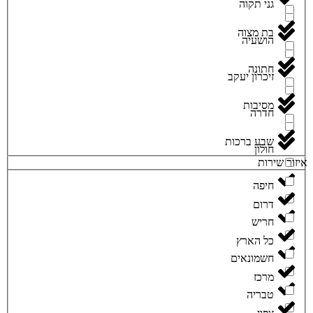
גני תקוה
בת מצוה
הושעיה
חתונה
זיכרון יעקב
מסיבות
חדרה
שבע ברכות
חולון
איזור שירות
חיפה
דרום
חריש
כל הארץ
חשמונאים
מרכז
טבריה