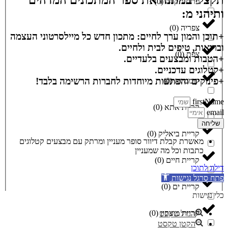
תקבלי במתנה את ספר המתכונים המדהים
פתח תקווה
(
0
)
ותיהני מ:
צפריה
(
0
)
+תוכן והמון ערך לחיים: מתכון חדש כל מיילסרטוני העצמה
ובריאות, טיפים לבית ולחיים.
צפת
(
0
)
+הטבות ומבצעים בלעדיים.
+קטלוגים עדכניים.
+פינוקים והפתעות מיוחדות לחברות הרשימה בלבד!
קוממיות
(
0
)
firstName
קריית אתא
(
0
)
email
שליחה
קריית ביאליק
(
0
)
מאשרת קבלת דיוור סופר מעניין ומרתק עם מבצעים קטלוגים
כתבות וכל מה שמעניין
קריית חיים
(
0
)
דילוג לתוכן
פתח סרגל נגישות
קריית ים
(
0
)
כלי נגישות
קריית מוצקין
(
0
)
הגדל טקסט
הקטן טקסט