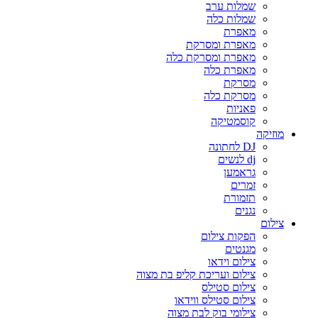
שמלות ערב
שמלות כלה
מאפרת
מאפרת ומסרקת
מאפרת ומסרקת כלה
מאפרת כלה
מסרקת
מסרקת כלה
פאניות
קוסמטיקה
מוזיקה
DJ לחתונה
dj לנשים
גראמען
זמרים
תזמורת
נגנים
צילום
הפקות צילום
מגנטים
צילום וידאו
צילום ועריכת קליפ בת מצוה
צילום סטילס
צילום סטילס ווידאו
צילומי בוק לבת מצוה