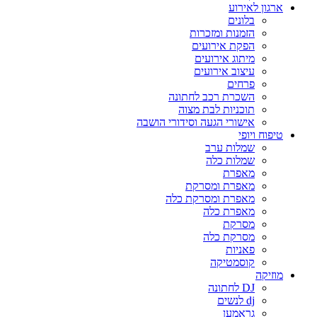
ארגון לאירוע
בלונים
הזמנות ומזכרות
הפקת אירועים
מיתוג אירועים
עיצוב אירועים
פרחים
השכרת רכב לחתונה
תוכניות לבת מצוה
אישורי הגעה וסידורי הושבה
טיפוח ויופי
שמלות ערב
שמלות כלה
מאפרת
מאפרת ומסרקת
מאפרת ומסרקת כלה
מאפרת כלה
מסרקת
מסרקת כלה
פאניות
קוסמטיקה
מוזיקה
DJ לחתונה
dj לנשים
גראמען