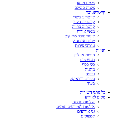
צלמת וידאו
צלמת סטילס
קייטרינג ובר
קייטרינג בשרי
קייטרינג חלבי
קייטרינג פרווה
מגשי אירוח
קינוחים/בר מתוקים
יינות ואלכוהול
עיצובי פירות
חנויות
חנויות אונליין
תכשיטים
כלי כסף
מתנות
נדוניה
ספרים ויודאיקה
ביגוד
כל נותני השירות
מקום לאירוע
אולמות חתונה
אולמות לאירועים קטנים
גני אירועים
קמפוסים