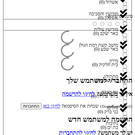
אשדוד
(
0
)
מודיעין והסביבה
סינון לפי דירוג
אשקלון
(
0
)
מודיעין עילית
באר יעקב
(
0
)
מושב קשת רמת הגולן
באר שבע
(
0
)
מירון
בית חלקיה
(
0
)
מתתיהו
התחבר/י למשתמש שלך
בית שמש
(
0
)
נוף כינרת
אין לך משתמש?
לחץ/י להרשמה
ביתר עילית
(
0
)
שכחת את הסיסמא?
לחץ/י כאן
{{loginForm.error}}
התחברות
נחלים
בני ברק
(
0
)
הרשמה למשתמש חדש
נתיבות
בת ים
(
0
)
יש לך משתמש?
לחץ/י להתחברות