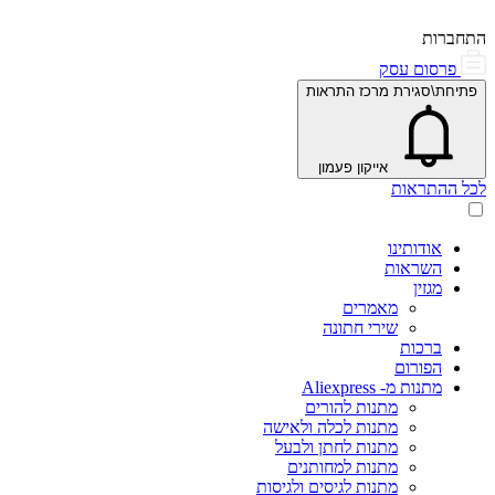
התחברות
פרסום עסק
פתיחת\סגירת מרכז התראות
אייקון פעמון
לכל ההתראות
אודותינו
השראות
מגזין
מאמרים
שירי חתונה
ברכות
הפורום
מתנות מ- Aliexpress
מתנות להורים
מתנות לכלה ולאישה
מתנות לחתן ולבעל
מתנות למחותנים
מתנות לגיסים ולגיסות