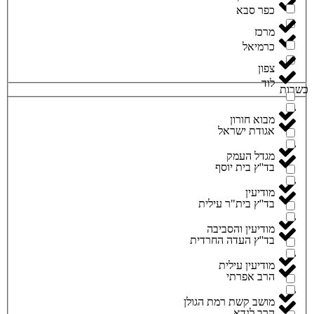
כפר סבא
מרכז
כרמיאל
צפון
לוד
כשרות
מבוא חורון
אגודת ישראל
מגדל העמק
בד''ץ בית יוסף
מודיעין
בד''ץ בית"ר עילית
מודיעין והסביבה
בד''ץ העדה החרדית
מודיעין עילית
הרב אפרתי
מושב קשת רמת הגולן
הרב לנדא