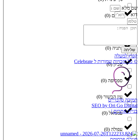
שם מלא
דוא"ל
נחלים
(
0
)
נתיבות
(
0
)
נתניה
(
0
)
שליחה
קפוץ למעלה
© כל הזכויות שמורות ל Celebrate
סביון
(
0
)
ספסופה
(
0
)
עין הבשור
(
0
)
תמיכה סלברייט
SEO by Ori Go Digital
בניית אתרים |
עמנואל
(
0
)
עפולה
(
0
)
סגירת פרסומת