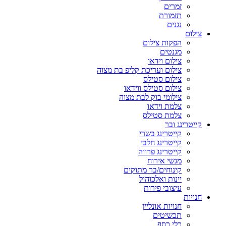
זמרים
תזמורת
נגנים
צילום
הפקות צילום
מגנטים
צילום וידאו
צילום ועריכת קליפ בת מצוה
צילום סטילס
צילום סטילס ווידאו
צילומי בוק לבת מצוה
צלמת וידאו
צלמת סטילס
קייטרינג ובר
קייטרינג בשרי
קייטרינג חלבי
קייטרינג פרווה
מגשי אירוח
קינוחים/בר מתוקים
יינות ואלכוהול
עיצובי פירות
חנויות
חנויות אונליין
תכשיטים
כלי כסף