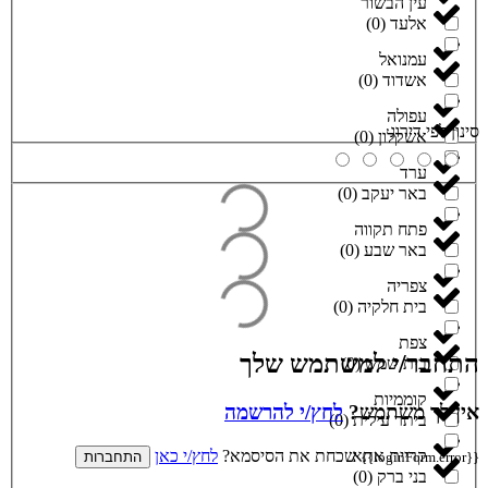
עין הבשור
אלעד
(
0
)
עמנואל
אשדוד
(
0
)
עפולה
סינון לפי דירוג
אשקלון
(
0
)
ערד
באר יעקב
(
0
)
פתח תקווה
באר שבע
(
0
)
צפריה
בית חלקיה
(
0
)
צפת
התחבר/י למשתמש שלך
בית שמש
(
0
)
קוממיות
אין לך משתמש?
לחץ/י להרשמה
ביתר עילית
(
0
)
קריית אתא
שכחת את הסיסמא?
לחץ/י כאן
{{loginForm.error}}
התחברות
בני ברק
(
0
)