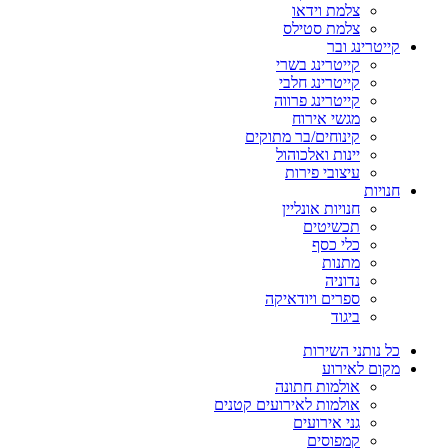
צלמת וידאו
צלמת סטילס
קייטרינג ובר
קייטרינג בשרי
קייטרינג חלבי
קייטרינג פרווה
מגשי אירוח
קינוחים/בר מתוקים
יינות ואלכוהול
עיצובי פירות
חנויות
חנויות אונליין
תכשיטים
כלי כסף
מתנות
נדוניה
ספרים ויודאיקה
ביגוד
כל נותני השירות
מקום לאירוע
אולמות חתונה
אולמות לאירועים קטנים
גני אירועים
קמפוסים