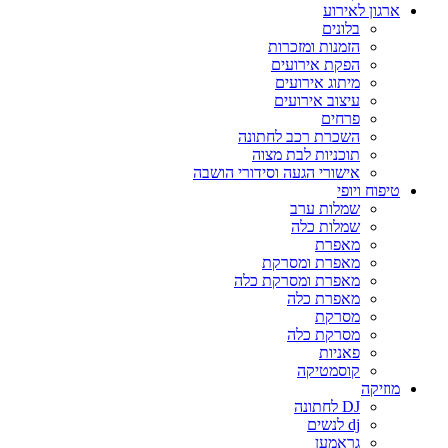
ארגון לאירוע
בלונים
הזמנות ומזכרות
הפקת אירועים
מיתוג אירועים
עיצוב אירועים
פרחים
השכרת רכב לחתונה
תוכניות לבת מצוה
אישורי הגעה וסידורי הושבה
טיפוח ויופי
שמלות ערב
שמלות כלה
מאפרת
מאפרת ומסרקת
מאפרת ומסרקת כלה
מאפרת כלה
מסרקת
מסרקת כלה
פאניות
קוסמטיקה
מוזיקה
DJ לחתונה
dj לנשים
גראמען