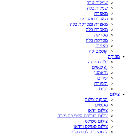
שמלות ערב
שמלות כלה
מאפרת
מאפרת ומסרקת
מאפרת ומסרקת כלה
מאפרת כלה
מסרקת
מסרקת כלה
פאניות
קוסמטיקה
מוזיקה
DJ לחתונה
dj לנשים
גראמען
זמרים
תזמורת
נגנים
צילום
הפקות צילום
מגנטים
צילום וידאו
צילום ועריכת קליפ בת מצוה
צילום סטילס
צילום סטילס ווידאו
צילומי בוק לבת מצוה