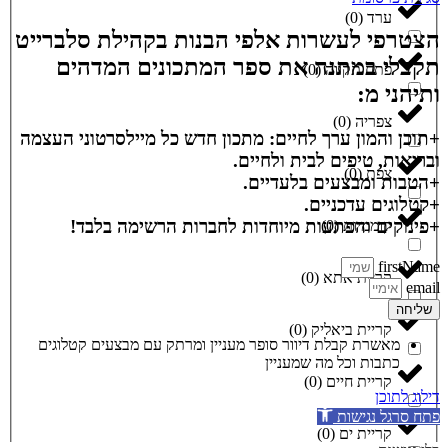
ערד
(
0
)
הצטרפי לעשרות אלפי הבנות בקהילת סלברייט
תקבלי במתנה את ספר המתכונים המדהים
פתח תקווה
(
0
)
ותיהני מ:
צפריה
(
0
)
+תוכן והמון ערך לחיים: מתכון חדש כל מיילסרטוני העצמה
ובריאות, טיפים לבית ולחיים.
צפת
(
0
)
+הטבות ומבצעים בלעדיים.
+קטלוגים עדכניים.
+פינוקים והפתעות מיוחדות לחברות הרשימה בלבד!
קוממיות
(
0
)
firstName
קריית אתא
(
0
)
email
שליחה
קריית ביאליק
(
0
)
מאשרת קבלת דיוור סופר מעניין ומרתק עם מבצעים קטלוגים
כתבות וכל מה שמעניין
קריית חיים
(
0
)
דילוג לתוכן
פתח סרגל נגישות
קריית ים
(
0
)