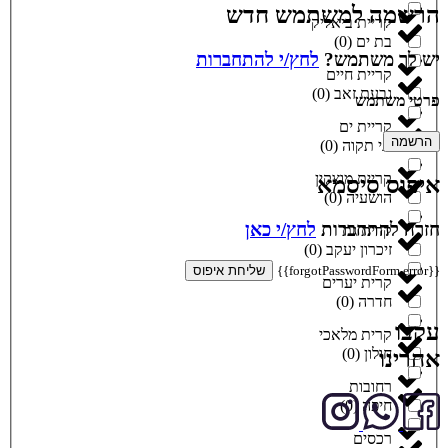
הרשמה למשתמש חדש
קריית ביאליק
בת ים
(
0
)
יש לך משתמש?
לחץ/י להתחברות
קריית חיים
גבעת זאב
(
0
)
פרטי משתמש
קריית ים
הרשמה
גני תקוה
(
0
)
קריית מוצקין
איפוס סיסמא
הושעיה
(
0
)
חזרה להתחברות
לחץ/י כאן
קרית גת
זיכרון יעקב
(
0
)
{{forgotPasswordForm.error}}
שליחת איפוס
קרית יערים
חדרה
(
0
)
עקבו
קרית מלאכי
חולון
(
0
)
אחרינו
רחובות
חיפה
(
0
)
רכסים