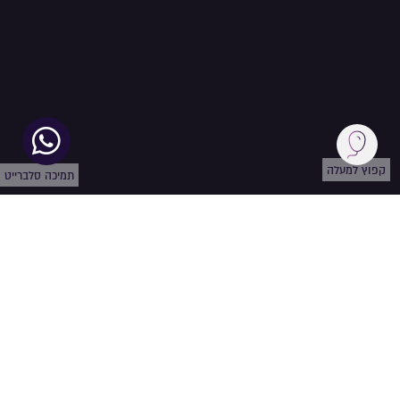
קפוץ למעלה
תמיכה סלברייט