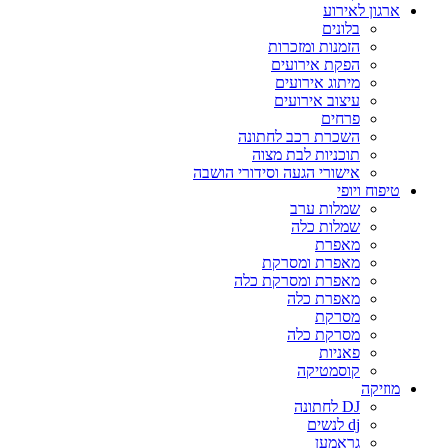
ארגון לאירוע
בלונים
הזמנות ומזכרות
הפקת אירועים
מיתוג אירועים
עיצוב אירועים
פרחים
השכרת רכב לחתונה
תוכניות לבת מצוה
אישורי הגעה וסידורי הושבה
טיפוח ויופי
שמלות ערב
שמלות כלה
מאפרת
מאפרת ומסרקת
מאפרת ומסרקת כלה
מאפרת כלה
מסרקת
מסרקת כלה
פאניות
קוסמטיקה
מוזיקה
DJ לחתונה
dj לנשים
גראמען