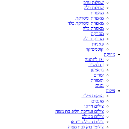
שמלות ערב
שמלות כלה
מאפרת
מאפרת ומסרקת
מאפרת ומסרקת כלה
מאפרת כלה
מסרקת
מסרקת כלה
פאניות
קוסמטיקה
מוזיקה
DJ לחתונה
dj לנשים
גראמען
זמרים
תזמורת
נגנים
צילום
הפקות צילום
מגנטים
צילום וידאו
צילום ועריכת קליפ בת מצוה
צילום סטילס
צילום סטילס ווידאו
צילומי בוק לבת מצוה