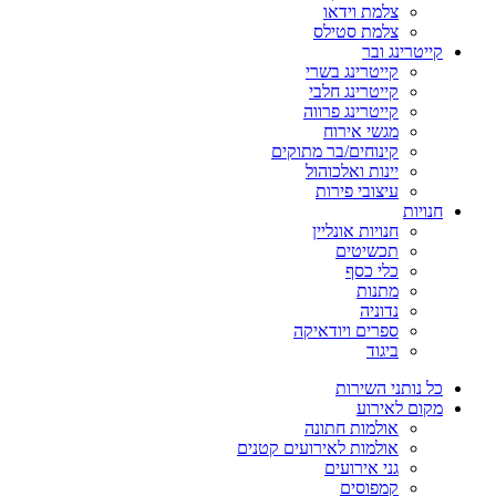
צלמת וידאו
צלמת סטילס
קייטרינג ובר
קייטרינג בשרי
קייטרינג חלבי
קייטרינג פרווה
מגשי אירוח
קינוחים/בר מתוקים
יינות ואלכוהול
עיצובי פירות
חנויות
חנויות אונליין
תכשיטים
כלי כסף
מתנות
נדוניה
ספרים ויודאיקה
ביגוד
כל נותני השירות
מקום לאירוע
אולמות חתונה
אולמות לאירועים קטנים
גני אירועים
קמפוסים