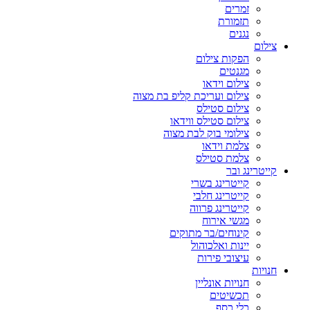
זמרים
תזמורת
נגנים
צילום
הפקות צילום
מגנטים
צילום וידאו
צילום ועריכת קליפ בת מצוה
צילום סטילס
צילום סטילס ווידאו
צילומי בוק לבת מצוה
צלמת וידאו
צלמת סטילס
קייטרינג ובר
קייטרינג בשרי
קייטרינג חלבי
קייטרינג פרווה
מגשי אירוח
קינוחים/בר מתוקים
יינות ואלכוהול
עיצובי פירות
חנויות
חנויות אונליין
תכשיטים
כלי כסף