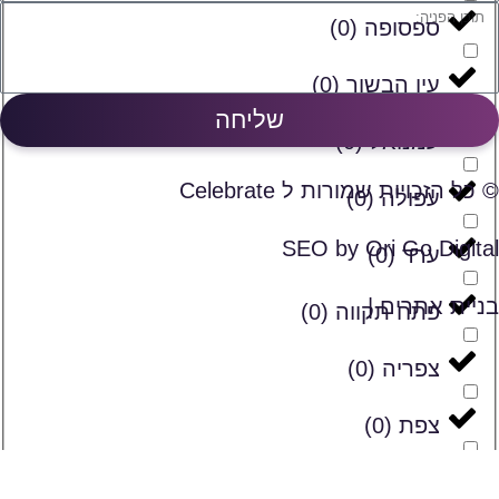
ספסופה
(
0
)
עין הבשור
(
0
)
שליחה
עמנואל
(
0
)
© כל הזכויות שמורות ל Celebrate
עפולה
(
0
)
SEO by Ori Go Digital
ערד
(
0
)
בניית אתרים |
פתח תקווה
(
0
)
צפריה
(
0
)
צפת
(
0
)
קוממיות
(
0
)