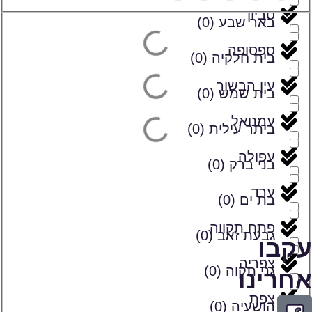
סביון
באר שבע
(
0
)
ספסופה
בית חלקיה
(
0
)
עין הבשור
בית שמש
(
0
)
עמנואל
ביתר עילית
(
0
)
עפולה
בני ברק
(
0
)
ערד
בת ים
(
0
)
פתח תקווה
גבעת זאב
(
0
)
עקבו
צפריה
גני תקוה
(
0
)
אחרינו
צפת
הושעיה
(
0
)