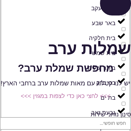
באר יעקב
באר שבע
בית חלקיה
שמלות ערב
בית שמש
מחפשת שמלת ערב?
ביתר עילית
בני ברק
יש לנו קטלוג עם מאות שמלות ערב ברחבי הארץ!
>>> לחצי כאן כדי לצפות במגזין >>>
בת ים
גבעת זאב
סינון נותני שירות
גני תקוה