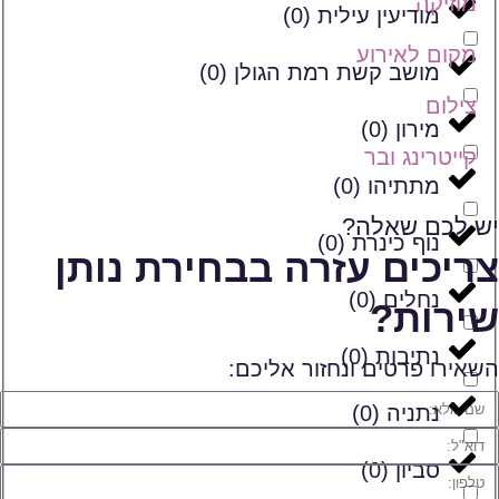
מוזיקה
מודיעין עילית
(
0
)
מקום לאירוע
מושב קשת רמת הגולן
(
0
)
צילום
מירון
(
0
)
קייטרינג ובר
מתתיהו
(
0
)
יש לכם שאלה?
נוף כינרת
(
0
)
צריכים עזרה בבחירת נותן
נחלים
(
0
)
שירות?
נתיבות
(
0
)
השאירו פרטים ונחזור אליכם:
נתניה
(
0
)
סביון
(
0
)