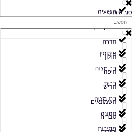
הושעיה
סוג אירוע
זיכרון יעקב
חדרה
אירוסין
חולון
בר מצוה
חיפה
ברית
חריש
בת מצוה
חשמונאים
חתונה
טבריה
מסיבות
יסודות